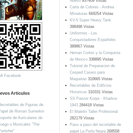
Nuevo
937409 Vistas
Carta de Colores - Andrea
Miniaturas
669254 Vistas
KV-5 Super Heavy Tank
398498 Vistas
Uniformes - Los
Conquistadores Españoles
389867 Vistas
Hernan Cortes y la Conquista
de Mexico
338895 Vistas
Tutorial de Preparacion de
Cesped Casero para
Maquetas
310665 Vistas
Recortables de Edificios
Historicos
310331 Vistas
evos Articulos
SS Panzer Korps - Kharkov
ecortables de Figuras de
1943
284418 Vistas
Papel de Roman Sumerkin
El Maletin Taller Profesional
oporte de Auriculares de
282179 Vistas
Juego o Musicales “The
Paso a paso del recortable de
unisher”
papel La Perla Negra
268558