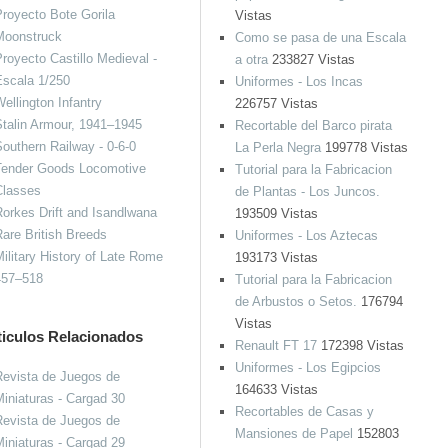
royecto Bote Gorila
Vistas
Moonstruck
Como se pasa de una Escala
royecto Castillo Medieval -
a otra
233827 Vistas
Escala 1/250
Uniformes - Los Incas
ellington Infantry
226757 Vistas
talin Armour, 1941–1945
Recortable del Barco pirata
outhern Railway - 0-6-0
La Perla Negra
199778 Vistas
Tender Goods Locomotive
Tutorial para la Fabricacion
Classes
de Plantas - Los Juncos.
orkes Drift and Isandlwana
193509 Vistas
are British Breeds
Uniformes - Los Aztecas
ilitary History of Late Rome
193173 Vistas
457–518
Tutorial para la Fabricacion
de Arbustos o Setos.
176794
Vistas
ticulos Relacionados
Renault FT 17
172398 Vistas
Uniformes - Los Egipcios
evista de Juegos de
164633 Vistas
iniaturas - Cargad 30
Recortables de Casas y
evista de Juegos de
Mansiones de Papel
152803
iniaturas - Cargad 29