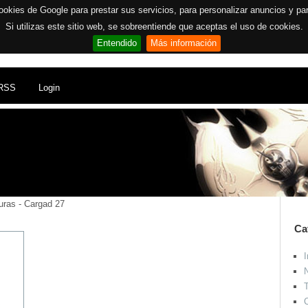
ookies de Google para prestar sus servicios, para personalizar anuncios y para 
Si utilizas este sitio web, se sobreentiende que aceptas el uso de cookies.
Entendido
Más información
RSS
Login
uras - Cargad 27
Ca
I
N
T