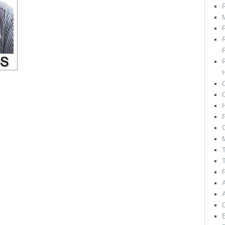
R
M
F
H
C
P
C
T
T
F
E