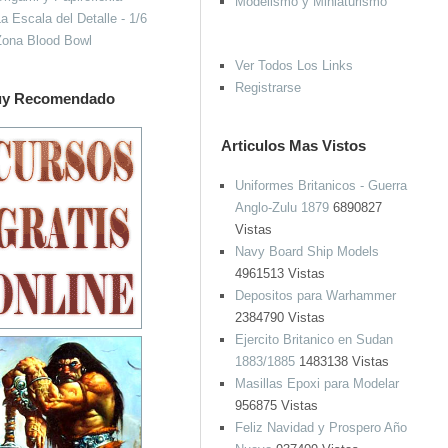
Modelismo y Miniaturismo
a Escala del Detalle - 1/6
Zona Blood Bowl
Ver Todos Los Links
Registrarse
y Recomendado
Articulos Mas Vistos
Uniformes Britanicos - Guerra
Anglo-Zulu 1879
6890827
Vistas
Navy Board Ship Models
4961513 Vistas
Depositos para Warhammer
2384790 Vistas
Ejercito Britanico en Sudan
1883/1885
1483138 Vistas
Masillas Epoxi para Modelar
956875 Vistas
Feliz Navidad y Prospero Año