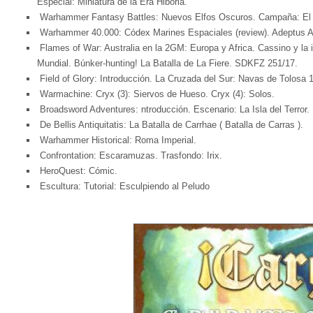
Especial: Miniatura de la Era Hiboria.
Warhammer Fantasy Battles: Nuevos Elfos Oscuros. Campaña: El Ido
Warhammer 40.000: Códex Marines Espaciales (review). Adeptus Ar
Flames of War: Australia en la 2GM: Europa y Africa. Cassino y la 
Mundial. Búnker-hunting! La Batalla de La Fiere. SDKFZ 251/17.
Field of Glory: Introducción. La Cruzada del Sur: Navas de Tolosa 
Warmachine: Cryx (3): Siervos de Hueso. Cryx (4): Solos.
Broadsword Adventures: ntroducción. Escenario: La Isla del Terror.
De Bellis Antiquitatis: La Batalla de Carrhae ( Batalla de Carras ).
Warhammer Historical: Roma Imperial.
Confrontation: Escaramuzas. Trasfondo: Irix.
HeroQuest: Cómic.
Escultura: Tutorial: Esculpiendo al Peludo