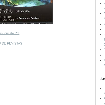
P
P
W
S
en formato Pdf
S
O DE REVISTAS
R
R
M
Ar
R
M
R
M