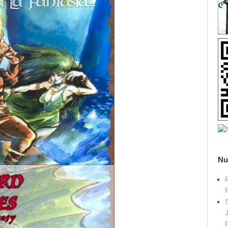
Nu
R
S
P