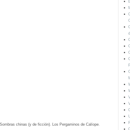
M
O
C
O
O
F
O
V
V
O
U
R
. Sombras chinas (y de ficción). Los Pergaminos de Calíope.
O