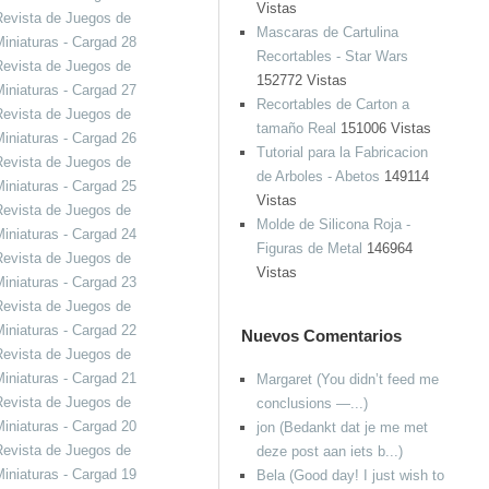
Vistas
evista de Juegos de
Mascaras de Cartulina
iniaturas - Cargad 28
Recortables - Star Wars
evista de Juegos de
152772 Vistas
iniaturas - Cargad 27
Recortables de Carton a
evista de Juegos de
tamaño Real
151006 Vistas
iniaturas - Cargad 26
Tutorial para la Fabricacion
evista de Juegos de
de Arboles - Abetos
149114
iniaturas - Cargad 25
Vistas
evista de Juegos de
Molde de Silicona Roja -
iniaturas - Cargad 24
Figuras de Metal
146964
evista de Juegos de
Vistas
iniaturas - Cargad 23
evista de Juegos de
iniaturas - Cargad 22
Nuevos Comentarios
evista de Juegos de
iniaturas - Cargad 21
Margaret (You didn’t feed me
evista de Juegos de
conclusions —...)
iniaturas - Cargad 20
jon (Bedankt dat je me met
evista de Juegos de
deze post aan iets b...)
iniaturas - Cargad 19
Bela (Good day! I just wish to