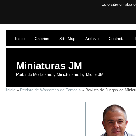
Este sitio emplea c
Inicio
Galerias
Site Map
Archivo
Contacta
Miniaturas JM
Portal de Modelismo y Miniaturismo by Mister JM
Inicio
»
Revista de Wargames de Fantasia
» Revista de Juegos de Miniat