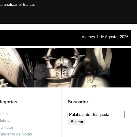
analizar el tráfico.
Viernes 7 de Agosto, 2026
tegorias
Buscador
nicio
oticias
u Tutor
Cuaderno de Notas