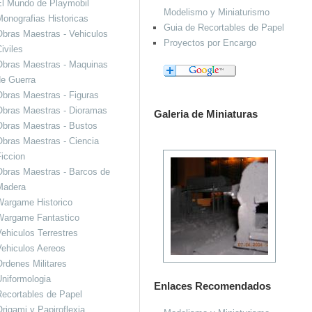
El Mundo de Playmobil
Modelismo y Miniaturismo
onografias Historicas
Guia de Recortables de Papel
bras Maestras - Vehiculos
Proyectos por Encargo
iviles
Obras Maestras - Maquinas
de Guerra
bras Maestras - Figuras
Obras Maestras - Dioramas
Galeria de Miniaturas
Obras Maestras - Bustos
bras Maestras - Ciencia
iccion
bras Maestras - Barcos de
Madera
Wargame Historico
Wargame Fantastico
ehiculos Terrestres
ehiculos Aereos
rdenes Militares
niformologia
Enlaces Recomendados
ecortables de Papel
rigami y Papiroflexia