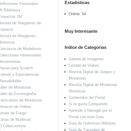
Estadisticas
eflexiones Personales
i Biblioteca
Online: 54
Proyectos JM
Revista de Wargames de
antasia
Muy Interesante
Revista de Wargames
istoricos
Indice de Categorias
Concursos de Modelismo
olecciones Interesantes
Galeria de Imagenes
Herramientas
Listado de Videos
iezas para Scratch
Revista Digital de Juegos y
olores y Equivalencias
Miniaturas
Manualidades
Revista Digital de Miniaturas
aller de Miniaturas
Historicas
aller de Escenografia
Contenidos del Portal
abricantes de Miniaturas
Si te gusta Compartelo
Almacen de Videos
Aprende a Navegar por el
Armas de Fuego
Portal con esta Guia
Casas de Muñecas
Guia de Uniformes Militares
l Coleccionista
Guia de Tutoriales de