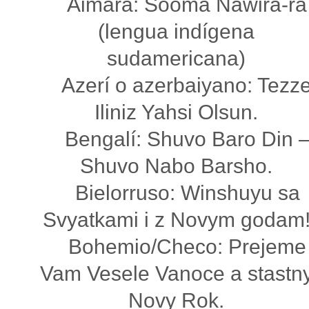
Aimara: Sooma Nawira-ra
(lengua indígena
sudamericana)
Azerí o azerbaiyano: Tezz
Iliniz Yahsi Olsun.
Bengalí: Shuvo Baro Din 
Shuvo Nabo Barsho.
Bielorruso: Winshuyu sa
Svyatkami i z Novym godam
Bohemio/Checo: Prejeme
Vam Vesele Vanoce a stastn
Novy Rok.