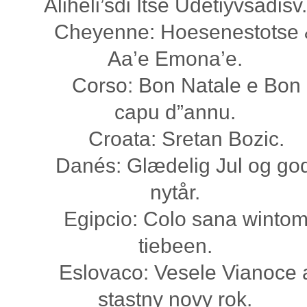
Aliheli’sdi Itse Udetiyvsadisv.
Cheyenne: Hoesenestotse 
Aa’e Emona’e.
Corso: Bon Natale e Bon
capu d”annu.
Croata: Sretan Bozic.
Danés: Glædelig Jul og god
nytår.
Egipcio: Colo sana winto
tiebeen.
Eslovaco: Vesele Vianoce 
stastny novy rok.