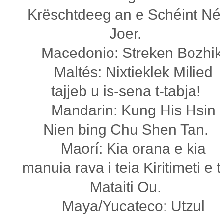
Krëschtdeeg an e Schéint Né
Joer.
Macedonio: Streken Bozhik
Maltés: Nixtieklek Milied
tajjeb u is-sena t-tabja!
Mandarin: Kung His Hsin
Nien bing Chu Shen Tan.
Maorí: Kia orana e kia
manuia rava i teia Kiritimeti e 
Mataiti Ou.
Maya/Yucateco: Utzul