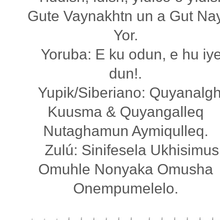
Gute Vaynakhtn un a Gut Na
Yor.
Yoruba: E ku odun, e hu iye
dun!.
Yupik/Siberiano: Quyanalgh
Kuusma & Quyangalleq
Nutaghamun Aymiqulleq.
Zulú: Sinifesela Ukhisimus
Omuhle Nonyaka Omusha
Onempumelelo.