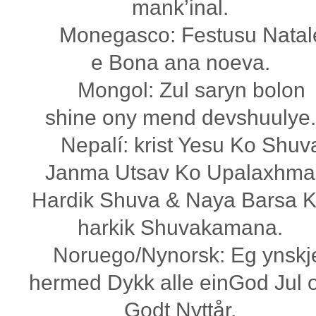
mank’inal.
Monegasco: Festusu Natal
e Bona ana noeva.
Mongol: Zul saryn bolon
shine ony mend devshuulye.
Nepalí: krist Yesu Ko Shuv
Janma Utsav Ko Upalaxhma
Hardik Shuva & Naya Barsa 
harkik Shuvakamana.
Noruego/Nynorsk: Eg ynskj
hermed Dykk alle einGod Jul 
Godt Nyttår.