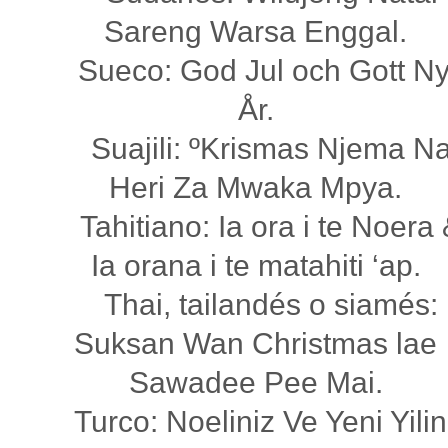
Sareng Warsa Enggal.
Sueco: God Jul och Gott Ny
År.
Suajili: ºKrismas Njema N
Heri Za Mwaka Mpya.
Tahitiano: Ia ora i te Noera
Ia orana i te matahiti ‘ap.
Thai, tailandés o siamés:
Suksan Wan Christmas lae
Sawadee Pee Mai.
Turco: Noeliniz Ve Yeni Yilin