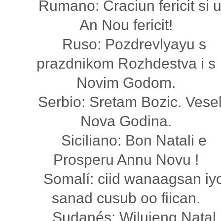
Rumano: Craciun fericit si 
An Nou fericit!
Ruso: Pozdrevlyayu s
prazdnikom Rozhdestva i s
Novim Godom.
Serbio: Sretam Bozic. Vese
Nova Godina.
Siciliano: Bon Natali e
Prosperu Annu Novu !
Somalí: ciid wanaagsan iy
sanad cusub oo fiican.
Sudanés: Wilujeng Natal