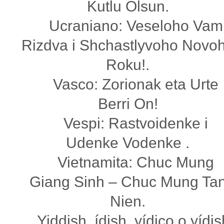
Kutlu Olsun.
Ucraniano: Veseloho Vam
Rizdva i Shchastlyvoho Novo
Roku!.
Vasco: Zorionak eta Urte
Berri On!
Vespi: Rastvoidenke i
Udenke Vodenke .
Vietnamita: Chuc Mung
Giang Sinh – Chuc Mung Ta
Nien.
Yiddish, ídish, yídico o yídis