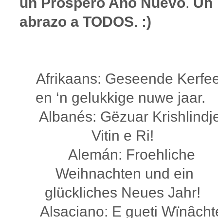
un Próspero Año Nuevo
.
Un
abrazo a TODOS. :)
Afrikaans: Geseende Kerfe
en ‘n gelukkige nuwe jaar.
Albanés: Gëzuar Krishlindje
Vitin e Ri!
Alemán: Froehliche
Weihnachten und ein
glückliches Neues Jahr!
Alsaciano: E gueti Wïnâcht