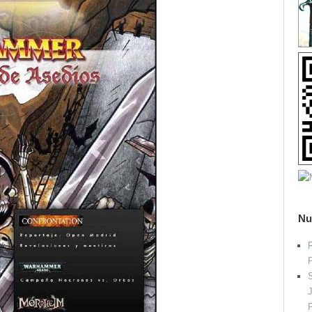
Nu
R
S
P