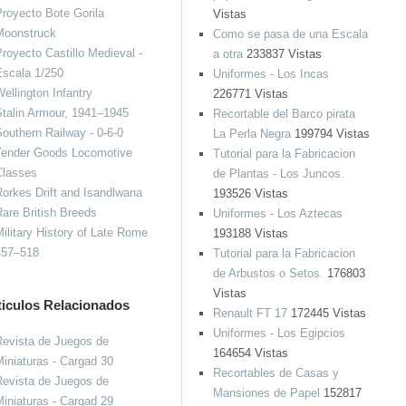
royecto Bote Gorila
Vistas
Moonstruck
Como se pasa de una Escala
royecto Castillo Medieval -
a otra
233837 Vistas
Escala 1/250
Uniformes - Los Incas
ellington Infantry
226771 Vistas
talin Armour, 1941–1945
Recortable del Barco pirata
outhern Railway - 0-6-0
La Perla Negra
199794 Vistas
Tender Goods Locomotive
Tutorial para la Fabricacion
Classes
de Plantas - Los Juncos.
orkes Drift and Isandlwana
193526 Vistas
are British Breeds
Uniformes - Los Aztecas
ilitary History of Late Rome
193188 Vistas
457–518
Tutorial para la Fabricacion
de Arbustos o Setos.
176803
Vistas
ticulos Relacionados
Renault FT 17
172445 Vistas
Uniformes - Los Egipcios
evista de Juegos de
164654 Vistas
iniaturas - Cargad 30
Recortables de Casas y
evista de Juegos de
Mansiones de Papel
152817
iniaturas - Cargad 29