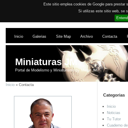
Este sitio emplea cookies de Google para prestar su
Si utilizas este sitio web, se
Entend
Inicio
Galerias
Site Map
Archivo
Contacta
Miniaturas JM
Portal de Modelismo y Miniaturismo by Mister JM
Inicio
» Contacta
Categorias
Inicio
Noticias
Tu Tutor
Cuaderno de