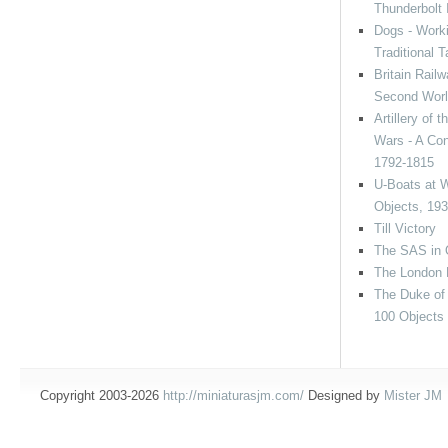
Thunderbolt 
Dogs - Worki
Traditional 
Britain Railw
Second Wor
Artillery of 
Wars - A Con
1792-1815
U-Boats at W
Objects, 19
Till Victory
The SAS in 
The London
The Duke of 
100 Objects
Copyright 2003-2026
http://miniaturasjm.com/
Designed by
Mister JM