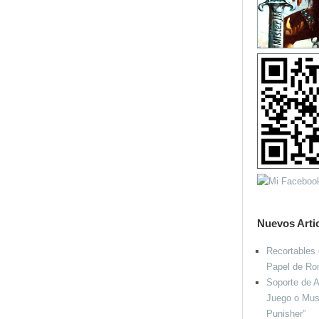
Nuevos Arti
Recortables 
Papel de R
Soporte de A
Juego o Mus
Punisher”