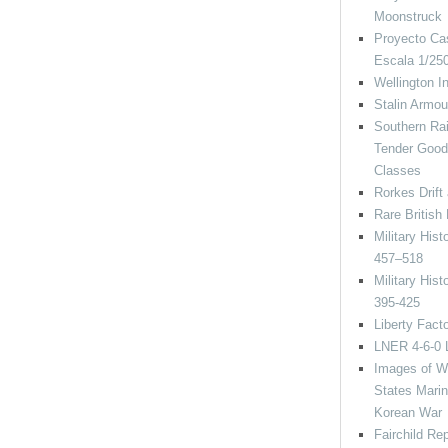
Moonstruck
Proyecto Cas
Escala 1/25
Wellington I
Stalin Armo
Southern Rai
Tender Good
Classes
Rorkes Drift
Rare British
Military His
457–518
Military His
395-425
Liberty Fact
LNER 4-6-0 
Images of Wa
States Marin
Korean War
Fairchild Re