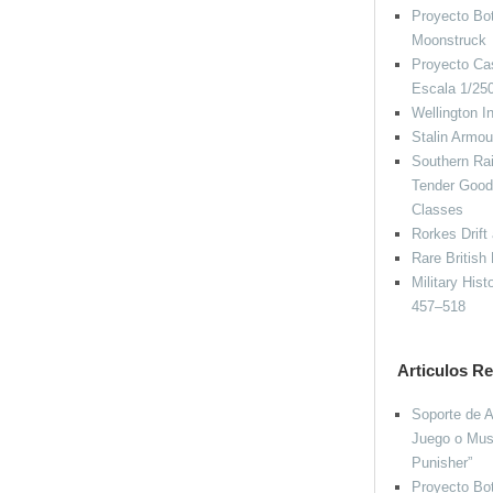
Proyecto Bot
Moonstruck
Proyecto Cas
Escala 1/25
Wellington I
Stalin Armo
Southern Rai
Tender Good
Classes
Rorkes Drift
Rare British
Military His
457–518
Articulos R
Soporte de A
Juego o Mus
Punisher”
Proyecto Bot