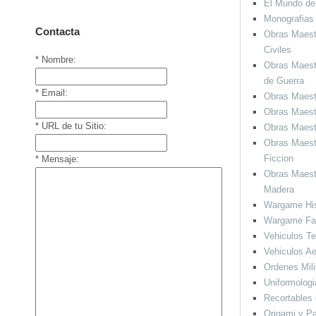
El Mundo de
Monografias 
Contacta
Obras Maest
Civiles
*
Nombre:
Obras Maest
de Guerra
*
Email:
Obras Maest
Obras Maest
*
URL de tu Sitio:
Obras Maest
Obras Maest
Ficcion
*
Mensaje:
Obras Maest
Madera
Wargame His
Wargame Fan
Vehiculos Te
Vehiculos A
Ordenes Mili
Uniformologi
Recortables
Origami y Pa