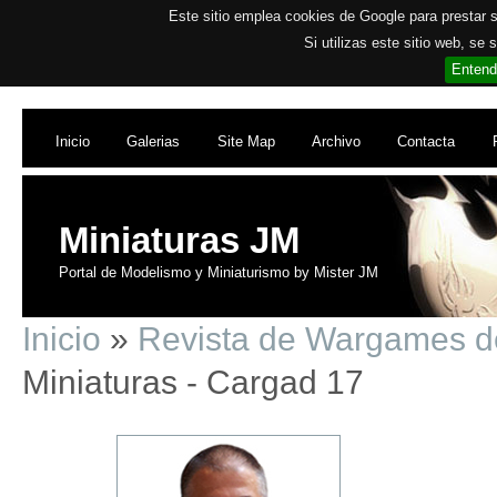
Este sitio emplea cookies de Google para prestar su
Si utilizas este sitio web, se
Entend
Inicio
Galerias
Site Map
Archivo
Contacta
Miniaturas JM
Portal de Modelismo y Miniaturismo by Mister JM
Inicio
»
Revista de Wargames d
Miniaturas - Cargad 17