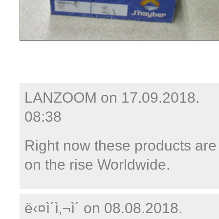
LANZOOM on
17.09.2018.
08:38
Right now these products are
on the rise Worldwide.
ë‹¤ì´ì‚¬ì´ on
08.08.2018.