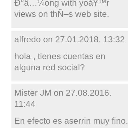
Ð°â…¼ong with yoá¥™r
views on thÑ–s web site.
alfredo on
27.01.2018. 13:32
hola , tienes cuentas en
alguna red social?
Mister JM on
27.08.2016.
11:44
En efecto es aserrin muy fino.