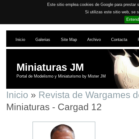
Este sitio emplea cookies de Google para prestar su
Si utilizas este sitio web, se
Entend
Inicio
Galerias
Site Map
Archivo
Contacta
Miniaturas JM
Portal de Modelismo y Miniaturismo by Mister JM
Inicio
»
Revista de Wargames d
Miniaturas - Cargad 12