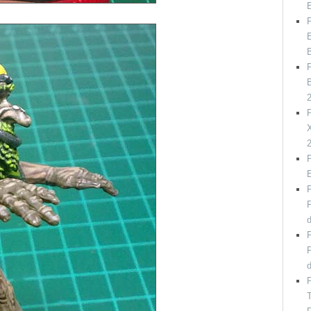
P
E
P
B
P
X
P
P
P
P
P
P
T