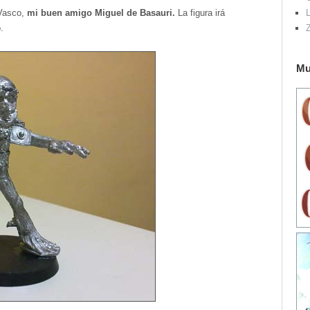
Vasco,
mi buen amigo Miguel de Basauri.
La figura irá
L
o.
Mu