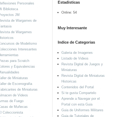
Estadisticas
eflexiones Personales
i Biblioteca
Online: 54
Proyectos JM
Revista de Wargames de
antasia
Muy Interesante
Revista de Wargames
istoricos
Indice de Categorias
Concursos de Modelismo
olecciones Interesantes
Galeria de Imagenes
Herramientas
Listado de Videos
iezas para Scratch
Revista Digital de Juegos y
olores y Equivalencias
Miniaturas
Manualidades
Revista Digital de Miniaturas
aller de Miniaturas
Historicas
aller de Escenografia
Contenidos del Portal
abricantes de Miniaturas
Si te gusta Compartelo
Almacen de Videos
Aprende a Navegar por el
Armas de Fuego
Portal con esta Guia
Casas de Muñecas
Guia de Uniformes Militares
l Coleccionista
Guia de Tutoriales de