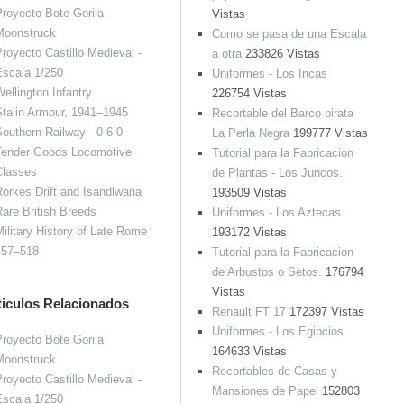
royecto Bote Gorila
Vistas
Moonstruck
Como se pasa de una Escala
royecto Castillo Medieval -
a otra
233826 Vistas
Escala 1/250
Uniformes - Los Incas
ellington Infantry
226754 Vistas
talin Armour, 1941–1945
Recortable del Barco pirata
outhern Railway - 0-6-0
La Perla Negra
199777 Vistas
Tender Goods Locomotive
Tutorial para la Fabricacion
Classes
de Plantas - Los Juncos.
orkes Drift and Isandlwana
193509 Vistas
are British Breeds
Uniformes - Los Aztecas
ilitary History of Late Rome
193172 Vistas
457–518
Tutorial para la Fabricacion
de Arbustos o Setos.
176794
Vistas
ticulos Relacionados
Renault FT 17
172397 Vistas
Uniformes - Los Egipcios
royecto Bote Gorila
164633 Vistas
Moonstruck
Recortables de Casas y
royecto Castillo Medieval -
Mansiones de Papel
152803
Escala 1/250