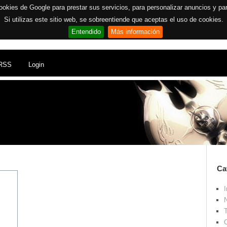
ookies de Google para prestar sus servicios, para personalizar anuncios y para 
Si utilizas este sitio web, se sobreentiende que aceptas el uso de cookies.
Entendido
Más información
RSS
Login
Ca
I
N
T