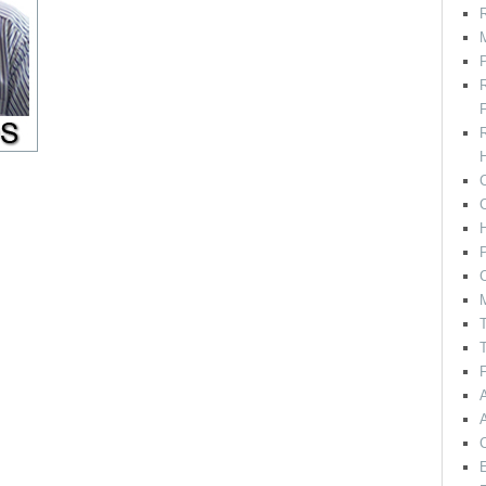
R
M
F
H
C
P
C
T
T
F
E