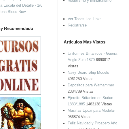
Modelismo y Miniaturismo
a Escala del Detalle - 1/6
Zona Blood Bowl
Ver Todos Los Links
Registrarse
y Recomendado
Articulos Mas Vistos
Uniformes Britanicos - Guerra
Anglo-Zulu 1879
6890817
Vistas
Navy Board Ship Models
4961250 Vistas
Depositos para Warhammer
2384789 Vistas
Ejercito Britanico en Sudan
1883/1885
1483138 Vistas
Masillas Epoxi para Modelar
956874 Vistas
Feliz Navidad y Prospero Año