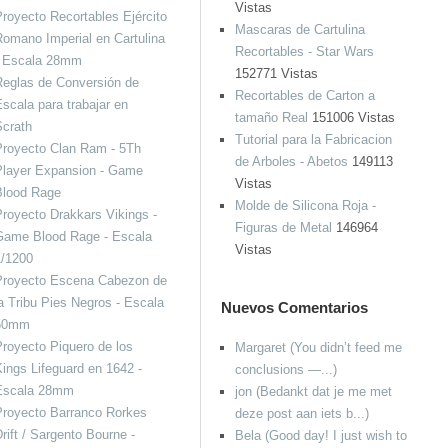
Vistas
royecto Recortables Ejército
Mascaras de Cartulina
omano Imperial en Cartulina
Recortables - Star Wars
- Escala 28mm
152771 Vistas
eglas de Conversión de
Recortables de Carton a
scala para trabajar en
tamaño Real
151006 Vistas
Scrath
Tutorial para la Fabricacion
Proyecto Clan Ram - 5Th
de Arboles - Abetos
149113
Player Expansion - Game
Vistas
Blood Rage
Molde de Silicona Roja -
royecto Drakkars Vikings -
Figuras de Metal
146964
Game Blood Rage - Escala
Vistas
1/1200
Proyecto Escena Cabezon de
a Tribu Pies Negros - Escala
Nuevos Comentarios
50mm
royecto Piquero de los
Margaret (You didn’t feed me
ings Lifeguard en 1642 -
conclusions —...)
Escala 28mm
jon (Bedankt dat je me met
Proyecto Barranco Rorkes
deze post aan iets b...)
rift / Sargento Bourne -
Bela (Good day! I just wish to