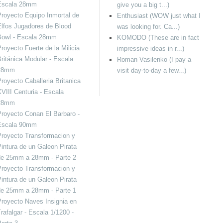
Escala 28mm
give you a big t...)
royecto Equipo Inmortal de
Enthusiast (WOW just what I
lfos Jugadores de Blood
was looking for. Ca...)
Bowl - Escala 28mm
KOMODO (These are in fact
royecto Fuerte de la Milicia
impressive ideas in r...)
ritánica Modular - Escala
Roman Vasilenko (I pay a
28mm
visit day-to-day a few...)
royecto Caballeria Britanica
VIII Centuria - Escala
28mm
royecto Conan El Barbaro -
Escala 90mm
royecto Transformacion y
intura de un Galeon Pirata
de 25mm a 28mm - Parte 2
royecto Transformacion y
intura de un Galeon Pirata
de 25mm a 28mm - Parte 1
royecto Naves Insignia en
rafalgar - Escala 1/1200 -