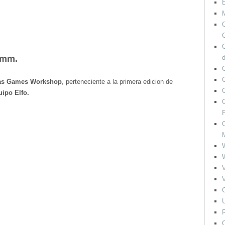
M
O
C
28mm.
O
uras Games Workshop
, perteneciente a la primera edicion de
uipo Elfo.
O
F
O
V
V
O
U
R
O