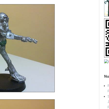
Nu
R
S
P