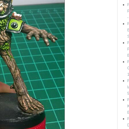
P
R
R
E
P
l
P
K
D