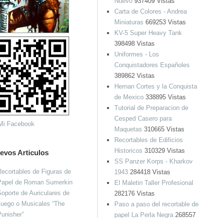
Nuevo
937409 Vistas
Carta de Colores - Andrea
Miniaturas
669253 Vistas
KV-5 Super Heavy Tank
398498 Vistas
Uniformes - Los
Conquistadores Españoles
389862 Vistas
Hernan Cortes y la Conquista
de Mexico
338895 Vistas
Tutorial de Preparacion de
Cesped Casero para
Maquetas
310665 Vistas
Recortables de Edificios
Historicos
310329 Vistas
evos Articulos
SS Panzer Korps - Kharkov
ecortables de Figuras de
1943
284418 Vistas
Papel de Roman Sumerkin
El Maletin Taller Profesional
oporte de Auriculares de
282176 Vistas
Juego o Musicales “The
Paso a paso del recortable de
unisher”
papel La Perla Negra
268557