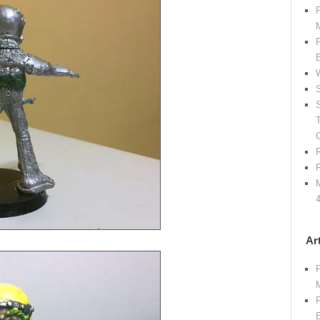
P
P
W
S
S
R
R
M
Ar
P
P