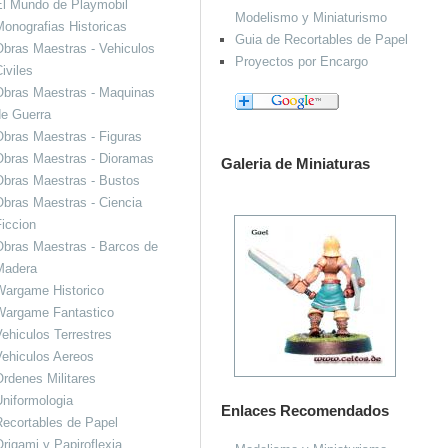
El Mundo de Playmobil
Modelismo y Miniaturismo
onografias Historicas
Guia de Recortables de Papel
bras Maestras - Vehiculos
Proyectos por Encargo
iviles
Obras Maestras - Maquinas
de Guerra
bras Maestras - Figuras
Obras Maestras - Dioramas
Galeria de Miniaturas
Obras Maestras - Bustos
bras Maestras - Ciencia
iccion
bras Maestras - Barcos de
Madera
Wargame Historico
Wargame Fantastico
ehiculos Terrestres
ehiculos Aereos
rdenes Militares
niformologia
Enlaces Recomendados
ecortables de Papel
rigami y Papiroflexia