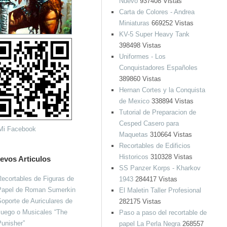
Nuevo
937408 Vistas
Carta de Colores - Andrea
Miniaturas
669252 Vistas
KV-5 Super Heavy Tank
398498 Vistas
Uniformes - Los
Conquistadores Españoles
389860 Vistas
Hernan Cortes y la Conquista
de Mexico
338894 Vistas
Tutorial de Preparacion de
Cesped Casero para
Maquetas
310664 Vistas
Recortables de Edificios
Historicos
310328 Vistas
evos Articulos
SS Panzer Korps - Kharkov
ecortables de Figuras de
1943
284417 Vistas
Papel de Roman Sumerkin
El Maletin Taller Profesional
oporte de Auriculares de
282175 Vistas
Juego o Musicales “The
Paso a paso del recortable de
unisher”
papel La Perla Negra
268557