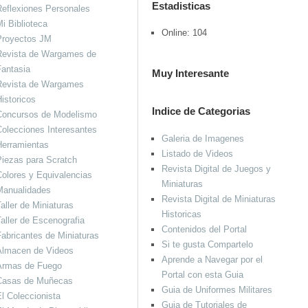
Estadisticas
eflexiones Personales
i Biblioteca
Online: 104
Proyectos JM
Revista de Wargames de
antasia
Muy Interesante
Revista de Wargames
istoricos
Indice de Categorias
Concursos de Modelismo
olecciones Interesantes
Galeria de Imagenes
Herramientas
Listado de Videos
iezas para Scratch
Revista Digital de Juegos y
olores y Equivalencias
Miniaturas
Manualidades
Revista Digital de Miniaturas
aller de Miniaturas
Historicas
aller de Escenografia
Contenidos del Portal
abricantes de Miniaturas
Si te gusta Compartelo
Almacen de Videos
Aprende a Navegar por el
Armas de Fuego
Portal con esta Guia
Casas de Muñecas
Guia de Uniformes Militares
l Coleccionista
Guia de Tutoriales de