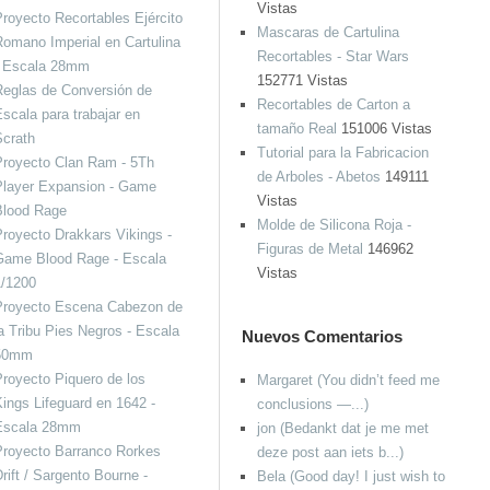
Vistas
royecto Recortables Ejército
Mascaras de Cartulina
omano Imperial en Cartulina
Recortables - Star Wars
- Escala 28mm
152771 Vistas
eglas de Conversión de
Recortables de Carton a
scala para trabajar en
tamaño Real
151006 Vistas
Scrath
Tutorial para la Fabricacion
Proyecto Clan Ram - 5Th
de Arboles - Abetos
149111
Player Expansion - Game
Vistas
Blood Rage
Molde de Silicona Roja -
royecto Drakkars Vikings -
Figuras de Metal
146962
Game Blood Rage - Escala
Vistas
1/1200
Proyecto Escena Cabezon de
a Tribu Pies Negros - Escala
Nuevos Comentarios
50mm
royecto Piquero de los
Margaret (You didn’t feed me
ings Lifeguard en 1642 -
conclusions —...)
Escala 28mm
jon (Bedankt dat je me met
Proyecto Barranco Rorkes
deze post aan iets b...)
rift / Sargento Bourne -
Bela (Good day! I just wish to