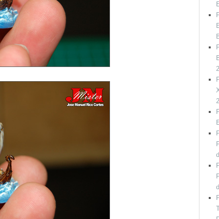
P
E
P
B
P
X
P
P
P
P
P
P
T