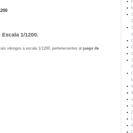
M
1200
O
C
 Escala 1/1200.
O
ars vikingos a escala 1/1200, pertenecientes al
juego de
O
F
O
V
V
O
U
R
O