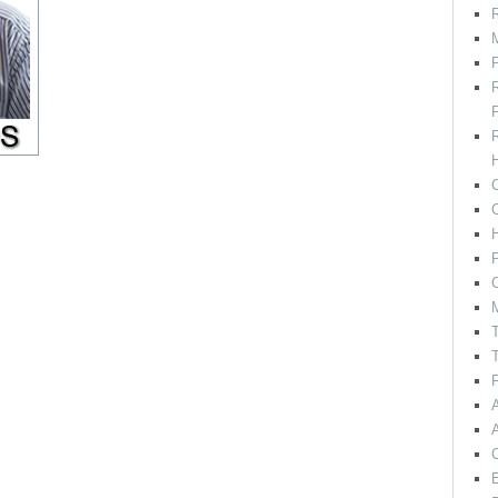
R
M
F
H
C
P
C
T
T
F
E