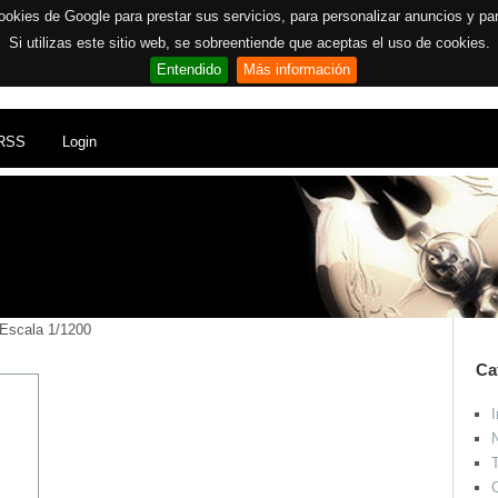
ookies de Google para prestar sus servicios, para personalizar anuncios y para 
Si utilizas este sitio web, se sobreentiende que aceptas el uso de cookies.
Entendido
Más información
RSS
Login
 Escala 1/1200
Ca
I
N
T