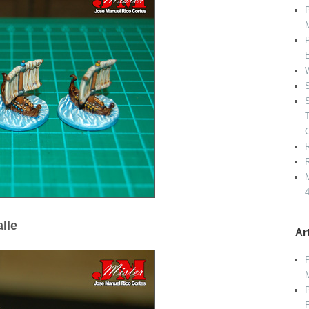
P
P
W
S
S
R
R
M
alle
Ar
P
P