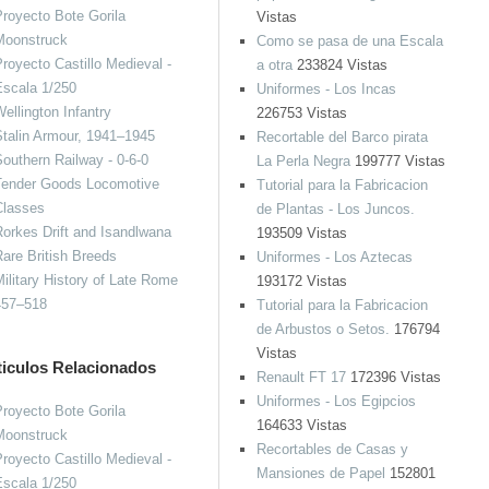
royecto Bote Gorila
Vistas
Moonstruck
Como se pasa de una Escala
royecto Castillo Medieval -
a otra
233824 Vistas
Escala 1/250
Uniformes - Los Incas
ellington Infantry
226753 Vistas
talin Armour, 1941–1945
Recortable del Barco pirata
outhern Railway - 0-6-0
La Perla Negra
199777 Vistas
Tender Goods Locomotive
Tutorial para la Fabricacion
Classes
de Plantas - Los Juncos.
orkes Drift and Isandlwana
193509 Vistas
are British Breeds
Uniformes - Los Aztecas
ilitary History of Late Rome
193172 Vistas
457–518
Tutorial para la Fabricacion
de Arbustos o Setos.
176794
Vistas
ticulos Relacionados
Renault FT 17
172396 Vistas
Uniformes - Los Egipcios
royecto Bote Gorila
164633 Vistas
Moonstruck
Recortables de Casas y
royecto Castillo Medieval -
Mansiones de Papel
152801
Escala 1/250