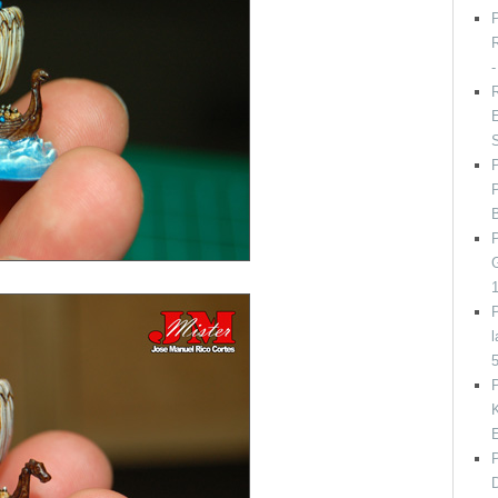
P
R
R
E
P
l
P
K
D