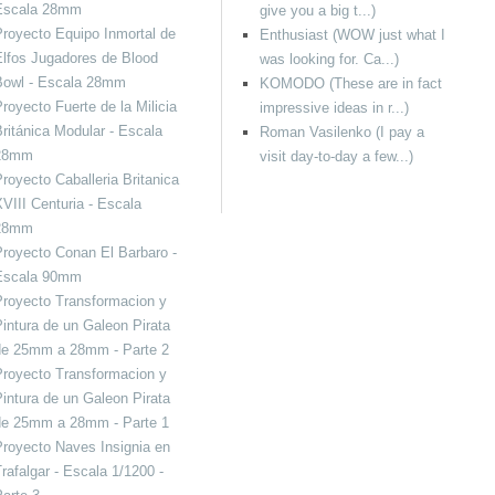
Escala 28mm
give you a big t...)
royecto Equipo Inmortal de
Enthusiast (WOW just what I
lfos Jugadores de Blood
was looking for. Ca...)
Bowl - Escala 28mm
KOMODO (These are in fact
royecto Fuerte de la Milicia
impressive ideas in r...)
ritánica Modular - Escala
Roman Vasilenko (I pay a
28mm
visit day-to-day a few...)
royecto Caballeria Britanica
VIII Centuria - Escala
28mm
royecto Conan El Barbaro -
Escala 90mm
royecto Transformacion y
intura de un Galeon Pirata
de 25mm a 28mm - Parte 2
royecto Transformacion y
intura de un Galeon Pirata
de 25mm a 28mm - Parte 1
royecto Naves Insignia en
rafalgar - Escala 1/1200 -