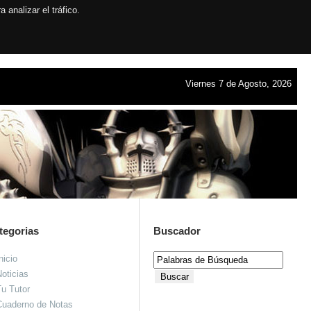
analizar el tráfico.
Viernes 7 de Agosto, 2026
tegorias
Buscador
nicio
oticias
u Tutor
Cuaderno de Notas