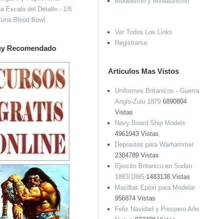
Modelismo y Miniaturismo
a Escala del Detalle - 1/6
Zona Blood Bowl
Ver Todos Los Links
Registrarse
y Recomendado
Articulos Mas Vistos
Uniformes Britanicos - Guerra
Anglo-Zulu 1879
6890804
Vistas
Navy Board Ship Models
4961043 Vistas
Depositos para Warhammer
2384789 Vistas
Ejercito Britanico en Sudan
1883/1885
1483138 Vistas
Masillas Epoxi para Modelar
956874 Vistas
Feliz Navidad y Prospero Año