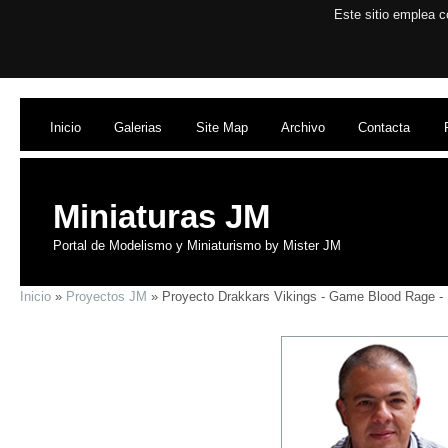
Este sitio emplea c
Inicio
Galerias
Site Map
Archivo
Contacta
Miniaturas JM
Portal de Modelismo y Miniaturismo by Mister JM
Inicio
»
Proyectos JM
» Proyecto Drakkars Vikings - Game Blood Rage -