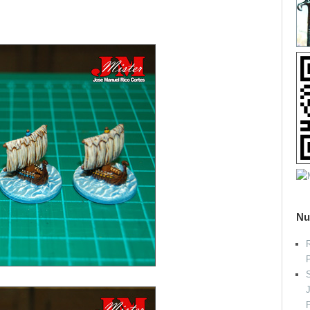
Nu
R
S
P