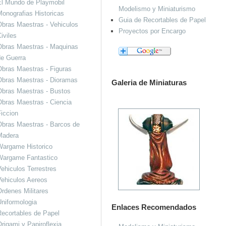
El Mundo de Playmobil
Modelismo y Miniaturismo
onografias Historicas
Guia de Recortables de Papel
bras Maestras - Vehiculos
Proyectos por Encargo
iviles
Obras Maestras - Maquinas
de Guerra
bras Maestras - Figuras
Obras Maestras - Dioramas
Galeria de Miniaturas
Obras Maestras - Bustos
bras Maestras - Ciencia
iccion
bras Maestras - Barcos de
Madera
Wargame Historico
Wargame Fantastico
ehiculos Terrestres
ehiculos Aereos
rdenes Militares
niformologia
Enlaces Recomendados
ecortables de Papel
rigami y Papiroflexia