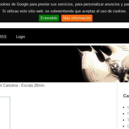
ookies de Google para prestar sus servicios, para personalizar anuncios y para 
Si utilizas este sitio web, se sobreentiende que aceptas el uso de cookies.
Entendido
Más información
RSS
Login
en Cartulina - Escala 28mm
Ca
I
N
T