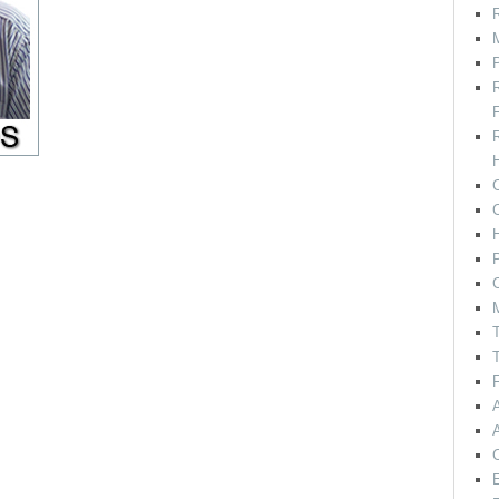
R
M
F
H
C
P
C
T
T
F
E