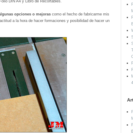
Folio DIN A4 y Libro de Recortables.
P
algunas opciones o mejoras
como el hecho de fabricarme mis
P
ctitud a la hora de hacer formaciones y posibilidad de hacer un
W
S
S
R
R
M
Ar
P
P