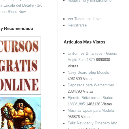
Modelismo y Miniaturismo
a Escala del Detalle - 1/6
Zona Blood Bowl
Ver Todos Los Links
Registrarse
y Recomendado
Articulos Mas Vistos
Uniformes Britanicos - Guerra
Anglo-Zulu 1879
6890830
Vistas
Navy Board Ship Models
4961599 Vistas
Depositos para Warhammer
2384790 Vistas
Ejercito Britanico en Sudan
1883/1885
1483138 Vistas
Masillas Epoxi para Modelar
956876 Vistas
Feliz Navidad y Prospero Año