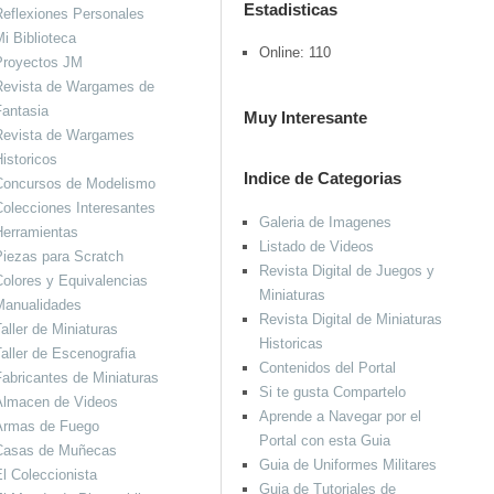
Estadisticas
eflexiones Personales
i Biblioteca
Online: 110
Proyectos JM
Revista de Wargames de
antasia
Muy Interesante
Revista de Wargames
istoricos
Indice de Categorias
Concursos de Modelismo
olecciones Interesantes
Galeria de Imagenes
Herramientas
Listado de Videos
iezas para Scratch
Revista Digital de Juegos y
olores y Equivalencias
Miniaturas
Manualidades
Revista Digital de Miniaturas
aller de Miniaturas
Historicas
aller de Escenografia
Contenidos del Portal
abricantes de Miniaturas
Si te gusta Compartelo
Almacen de Videos
Aprende a Navegar por el
Armas de Fuego
Portal con esta Guia
Casas de Muñecas
Guia de Uniformes Militares
l Coleccionista
Guia de Tutoriales de