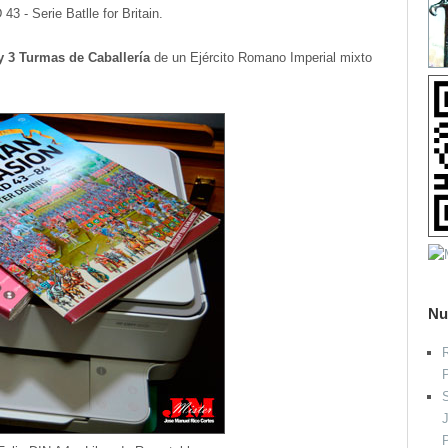
 - Serie Batlle for Britain.
y 3 Turmas de Caballería
de un Ejército Romano Imperial mixto
Nu
R
S
P