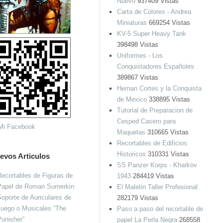
Nuevo
937409 Vistas
Carta de Colores - Andrea
Miniaturas
669254 Vistas
KV-5 Super Heavy Tank
398498 Vistas
Uniformes - Los
Conquistadores Españoles
389867 Vistas
Hernan Cortes y la Conquista
de Mexico
338895 Vistas
Tutorial de Preparacion de
Cesped Casero para
Maquetas
310665 Vistas
Recortables de Edificios
Historicos
310331 Vistas
evos Articulos
SS Panzer Korps - Kharkov
ecortables de Figuras de
1943
284419 Vistas
Papel de Roman Sumerkin
El Maletin Taller Profesional
oporte de Auriculares de
282179 Vistas
Juego o Musicales “The
Paso a paso del recortable de
unisher”
papel La Perla Negra
268558