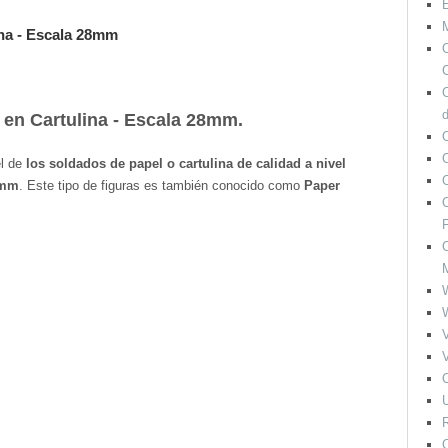
M
ina - Escala 28mm
O
C
 en Cartulina - Escala 28mm.
O
l de
los soldados de papel o cartulina de calidad a nivel
8mm
. Este tipo de figuras es también conocido como
Paper
O
F
O
V
V
O
U
R
O