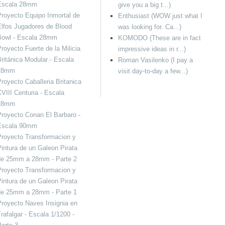
Escala 28mm
give you a big t...)
royecto Equipo Inmortal de
Enthusiast (WOW just what I
lfos Jugadores de Blood
was looking for. Ca...)
Bowl - Escala 28mm
KOMODO (These are in fact
royecto Fuerte de la Milicia
impressive ideas in r...)
ritánica Modular - Escala
Roman Vasilenko (I pay a
28mm
visit day-to-day a few...)
royecto Caballeria Britanica
VIII Centuria - Escala
28mm
royecto Conan El Barbaro -
Escala 90mm
royecto Transformacion y
intura de un Galeon Pirata
de 25mm a 28mm - Parte 2
royecto Transformacion y
intura de un Galeon Pirata
de 25mm a 28mm - Parte 1
royecto Naves Insignia en
rafalgar - Escala 1/1200 -