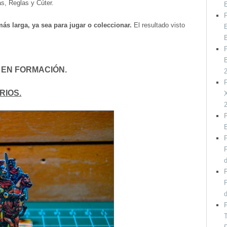
s, Reglas y Cúter.
P
ás larga, ya sea para jugar o coleccionar.
El resultado visto
E
P
B
 EN FORMACIÓN.
P
RIOS.
X
P
P
P
P
P
P
T