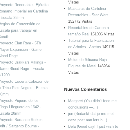
Vistas
royecto Recortables Ejército
Mascaras de Cartulina
omano Imperial en Cartulina
Recortables - Star Wars
- Escala 28mm
152772 Vistas
eglas de Conversión de
Recortables de Carton a
scala para trabajar en
tamaño Real
151006 Vistas
Scrath
Tutorial para la Fabricacion
Proyecto Clan Ram - 5Th
de Arboles - Abetos
149115
Player Expansion - Game
Vistas
Blood Rage
Molde de Silicona Roja -
royecto Drakkars Vikings -
Figuras de Metal
146964
Game Blood Rage - Escala
Vistas
1/1200
Proyecto Escena Cabezon de
a Tribu Pies Negros - Escala
Nuevos Comentarios
50mm
royecto Piquero de los
Margaret (You didn’t feed me
ings Lifeguard en 1642 -
conclusions —...)
Escala 28mm
jon (Bedankt dat je me met
Proyecto Barranco Rorkes
deze post aan iets b...)
rift / Sargento Bourne -
Bela (Good day! I just wish to