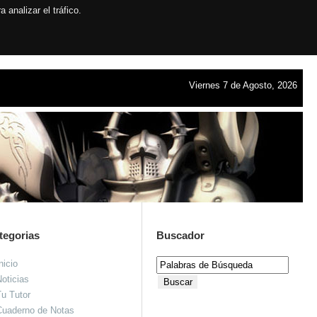
analizar el tráfico.
Viernes 7 de Agosto, 2026
tegorias
Buscador
nicio
oticias
u Tutor
Cuaderno de Notas