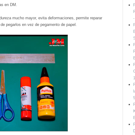
as en DM.
P
R
 dureza mucho mayor, evita deformaciones, permite reparar
a de pegarlos en vez de pegamento de papel.
R
E
P
l
P
K
D