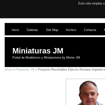
Este sitio emplea c
Inicio
Galerias
Site Map
Archivo
Contacta
Miniaturas JM
Portal de Modelismo y Miniaturismo by Mister JM
Inicio
»
Proyectos JM
» Proyecto Recortables Ejército Romano Imperial 