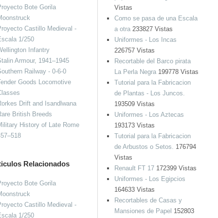
royecto Bote Gorila
Vistas
Moonstruck
Como se pasa de una Escala
royecto Castillo Medieval -
a otra
233827 Vistas
Escala 1/250
Uniformes - Los Incas
ellington Infantry
226757 Vistas
talin Armour, 1941–1945
Recortable del Barco pirata
outhern Railway - 0-6-0
La Perla Negra
199778 Vistas
Tender Goods Locomotive
Tutorial para la Fabricacion
Classes
de Plantas - Los Juncos.
orkes Drift and Isandlwana
193509 Vistas
are British Breeds
Uniformes - Los Aztecas
ilitary History of Late Rome
193173 Vistas
457–518
Tutorial para la Fabricacion
de Arbustos o Setos.
176794
Vistas
ticulos Relacionados
Renault FT 17
172399 Vistas
Uniformes - Los Egipcios
royecto Bote Gorila
164633 Vistas
Moonstruck
Recortables de Casas y
royecto Castillo Medieval -
Mansiones de Papel
152803
Escala 1/250