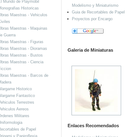
El Mundo de Playmobil
Modelismo y Miniaturismo
onografias Historicas
Guia de Recortables de Papel
bras Maestras - Vehiculos
Proyectos por Encargo
iviles
Obras Maestras - Maquinas
de Guerra
bras Maestras - Figuras
Obras Maestras - Dioramas
Galeria de Miniaturas
Obras Maestras - Bustos
bras Maestras - Ciencia
iccion
bras Maestras - Barcos de
Madera
Wargame Historico
Wargame Fantastico
ehiculos Terrestres
ehiculos Aereos
rdenes Militares
niformologia
Enlaces Recomendados
ecortables de Papel
rigami y Papiroflexia