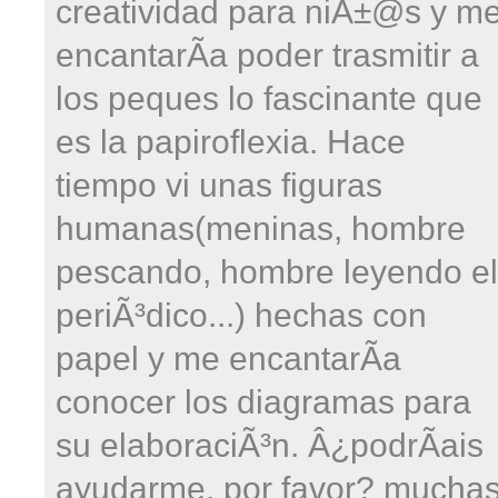
creatividad para niÃ±@s y m
encantarÃ­a poder trasmitir a
los peques lo fascinante que
es la papiroflexia. Hace
tiempo vi unas figuras
humanas(meninas, hombre
pescando, hombre leyendo el
periÃ³dico...) hechas con
papel y me encantarÃ­a
conocer los diagramas para
su elaboraciÃ³n. Â¿podrÃ­ais
ayudarme, por favor? mucha