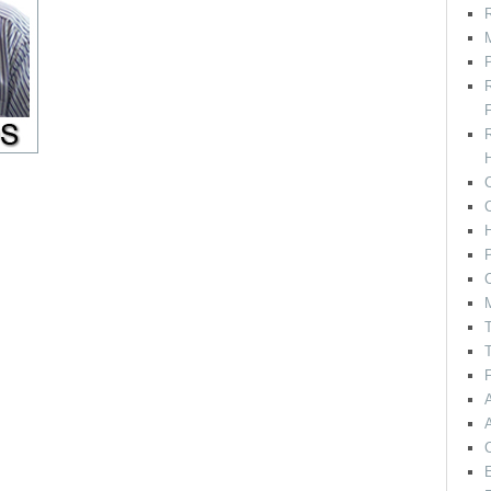
R
M
F
H
C
P
C
T
T
F
E