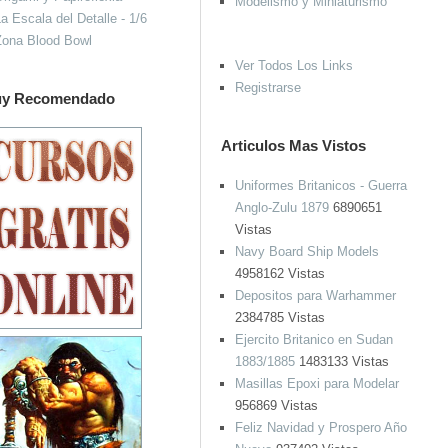
Modelismo y Miniaturismo
a Escala del Detalle - 1/6
Zona Blood Bowl
Ver Todos Los Links
Registrarse
y Recomendado
Articulos Mas Vistos
Uniformes Britanicos - Guerra
Anglo-Zulu 1879
6890651
Vistas
Navy Board Ship Models
4958162 Vistas
Depositos para Warhammer
2384785 Vistas
Ejercito Britanico en Sudan
1883/1885
1483133 Vistas
Masillas Epoxi para Modelar
956869 Vistas
Feliz Navidad y Prospero Año