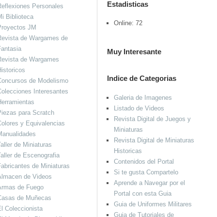
Estadisticas
eflexiones Personales
i Biblioteca
Online: 72
Proyectos JM
Revista de Wargames de
antasia
Muy Interesante
Revista de Wargames
istoricos
Indice de Categorias
Concursos de Modelismo
olecciones Interesantes
Galeria de Imagenes
Herramientas
Listado de Videos
iezas para Scratch
Revista Digital de Juegos y
olores y Equivalencias
Miniaturas
Manualidades
Revista Digital de Miniaturas
aller de Miniaturas
Historicas
aller de Escenografia
Contenidos del Portal
abricantes de Miniaturas
Si te gusta Compartelo
Almacen de Videos
Aprende a Navegar por el
Armas de Fuego
Portal con esta Guia
Casas de Muñecas
Guia de Uniformes Militares
l Coleccionista
Guia de Tutoriales de