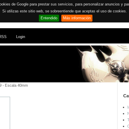
ookies de Google para prestar sus servicios, para personalizar anuncios y para 
Si utilizas este sitio web, se sobreentiende que aceptas el uso de cookies.
Entendido
Más información
RSS
Login
809 - Escala 40mm
Ca
I
N
T