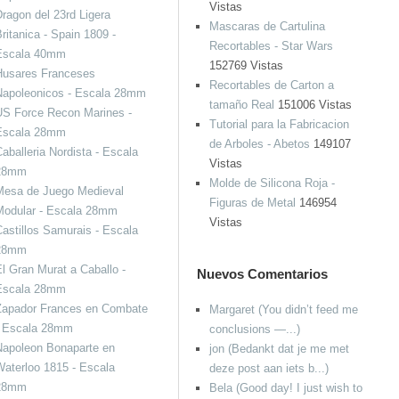
Vistas
ragon del 23rd Ligera
Mascaras de Cartulina
ritanica - Spain 1809 -
Recortables - Star Wars
Escala 40mm
152769 Vistas
Husares Franceses
Recortables de Carton a
Napoleonicos - Escala 28mm
tamaño Real
151006 Vistas
US Force Recon Marines -
Tutorial para la Fabricacion
Escala 28mm
de Arboles - Abetos
149107
aballeria Nordista - Escala
Vistas
28mm
Molde de Silicona Roja -
Mesa de Juego Medieval
Figuras de Metal
146954
Modular - Escala 28mm
Vistas
astillos Samurais - Escala
28mm
l Gran Murat a Caballo -
Nuevos Comentarios
Escala 28mm
Zapador Frances en Combate
Margaret (You didn’t feed me
- Escala 28mm
conclusions —...)
Napoleon Bonaparte en
jon (Bedankt dat je me met
aterloo 1815 - Escala
deze post aan iets b...)
28mm
Bela (Good day! I just wish to