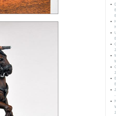
D
B
C
C
E
W