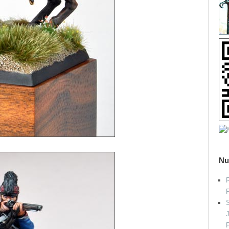
Nu
R
S
P