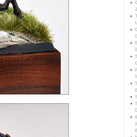
G
T
L
B
R
I
S
6
l