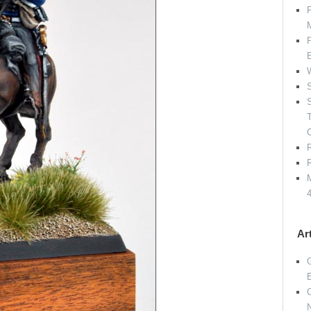
P
P
W
S
S
R
R
M
Ar
G
O