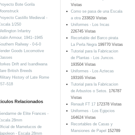
royecto Bote Gorila
Vistas
Moonstruck
Como se pasa de una Escala
royecto Castillo Medieval -
a otra
233820 Vistas
Escala 1/250
Uniformes - Los Incas
ellington Infantry
226745 Vistas
talin Armour, 1941–1945
Recortable del Barco pirata
outhern Railway - 0-6-0
La Perla Negra
199770 Vistas
Tender Goods Locomotive
Tutorial para la Fabricacion
Classes
de Plantas - Los Juncos.
orkes Drift and Isandlwana
193504 Vistas
are British Breeds
Uniformes - Los Aztecas
ilitary History of Late Rome
193165 Vistas
457–518
Tutorial para la Fabricacion
de Arbustos o Setos.
176787
Vistas
ticulos Relacionados
Renault FT 17
172378 Vistas
Uniformes - Los Egipcios
endarme de Elite Frances -
164624 Vistas
Escala 28mm
Recortables de Casas y
ficial de Mamelucos de
Mansiones de Papel
152789
Napoleon - Escala 28mm