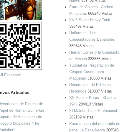
Nuevo
937402 Vistas
Carta de Colores - Andrea
Miniaturas
669248 Vistas
KV-5 Super Heavy Tank
398497 Vistas
Uniformes - Los
Conquistadores Españoles
389846 Vistas
Hernan Cortes y la Conquista
de Mexico
338886 Vistas
Tutorial de Preparacion de
Cesped Casero para
Maquetas
310660 Vistas
Recortables de Edificios
Historicos
310307 Vistas
evos Articulos
SS Panzer Korps - Kharkov
ecortables de Figuras de
1943
284413 Vistas
Papel de Roman Sumerkin
El Maletin Taller Profesional
oporte de Auriculares de
282159 Vistas
Juego o Musicales “The
Paso a paso del recortable de
unisher”
papel La Perla Negra
268540