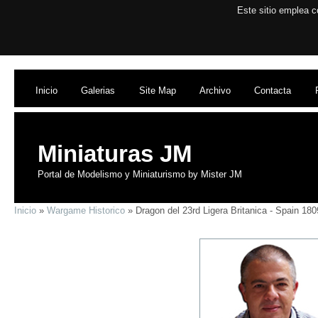
Este sitio emplea c
Inicio
Galerias
Site Map
Archivo
Contacta
Miniaturas JM
Portal de Modelismo y Miniaturismo by Mister JM
Inicio
»
Wargame Historico
» Dragon del 23rd Ligera Britanica - Spain 1