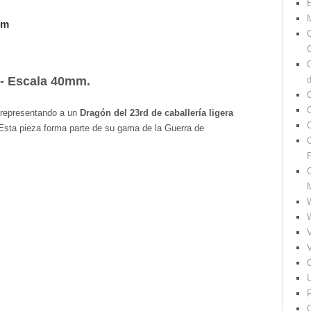
M
mm
O
C
 - Escala 40mm.
O
, representando a un
Dragón del 23rd de caballería ligera
Esta pieza forma parte de su gama de la Guerra de
O
F
O
V
V
O
U
R
O