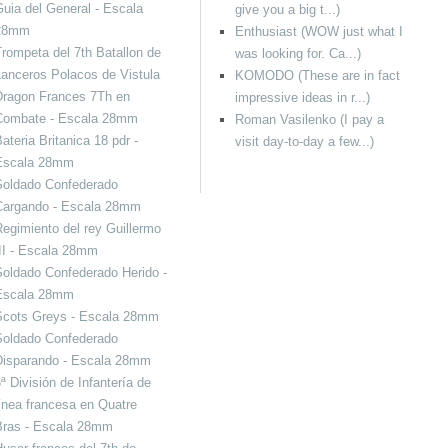
uia del General - Escala
give you a big t...)
28mm
Enthusiast (WOW just what I
rompeta del 7th Batallon de
was looking for. Ca...)
anceros Polacos de Vistula
KOMODO (These are in fact
Dragon Frances 7Th en
impressive ideas in r...)
Combate - Escala 28mm
Roman Vasilenko (I pay a
ateria Britanica 18 pdr -
visit day-to-day a few...)
Escala 28mm
Soldado Confederado
Cargando - Escala 28mm
egimiento del rey Guillermo
II - Escala 28mm
oldado Confederado Herido -
Escala 28mm
Scots Greys - Escala 28mm
Soldado Confederado
Disparando - Escala 28mm
ª División de Infantería de
ínea francesa en Quatre
Bras - Escala 28mm