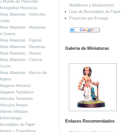
El Mundo de Playmobil
Modelismo y Miniaturismo
onografias Historicas
Guia de Recortables de Papel
bras Maestras - Vehiculos
Proyectos por Encargo
iviles
Obras Maestras - Maquinas
de Guerra
bras Maestras - Figuras
Obras Maestras - Dioramas
Galeria de Miniaturas
Obras Maestras - Bustos
bras Maestras - Ciencia
iccion
bras Maestras - Barcos de
Madera
Wargame Historico
Wargame Fantastico
ehiculos Terrestres
ehiculos Aereos
rdenes Militares
niformologia
Enlaces Recomendados
ecortables de Papel
rigami y Papiroflexia