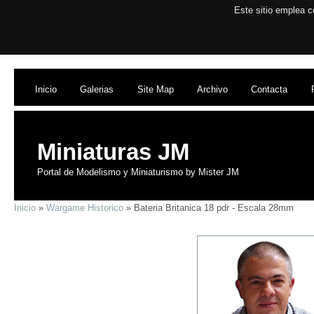
Este sitio emplea c
Inicio
Galerias
Site Map
Archivo
Contacta
Miniaturas JM
Portal de Modelismo y Miniaturismo by Mister JM
Inicio
»
Wargame Historico
» Bateria Britanica 18 pdr - Escala 28mm