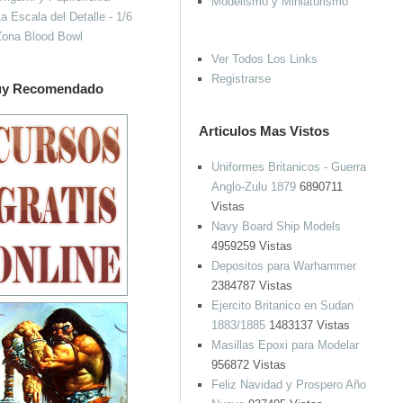
Modelismo y Miniaturismo
a Escala del Detalle - 1/6
Zona Blood Bowl
Ver Todos Los Links
Registrarse
y Recomendado
Articulos Mas Vistos
Uniformes Britanicos - Guerra
Anglo-Zulu 1879
6890711
Vistas
Navy Board Ship Models
4959259 Vistas
Depositos para Warhammer
2384787 Vistas
Ejercito Britanico en Sudan
1883/1885
1483137 Vistas
Masillas Epoxi para Modelar
956872 Vistas
Feliz Navidad y Prospero Año