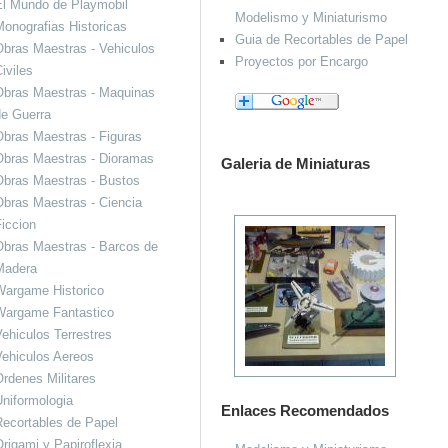
El Mundo de Playmobil
Modelismo y Miniaturismo
onografias Historicas
Guia de Recortables de Papel
bras Maestras - Vehiculos
Proyectos por Encargo
iviles
Obras Maestras - Maquinas
de Guerra
bras Maestras - Figuras
Obras Maestras - Dioramas
Galeria de Miniaturas
Obras Maestras - Bustos
bras Maestras - Ciencia
iccion
bras Maestras - Barcos de
Madera
Wargame Historico
Wargame Fantastico
ehiculos Terrestres
ehiculos Aereos
rdenes Militares
niformologia
Enlaces Recomendados
ecortables de Papel
rigami y Papiroflexia