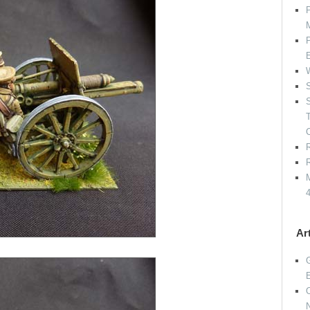
P
P
W
S
S
R
R
M
Ar
G
O