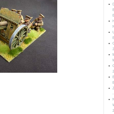
D
B
C
C
E
W