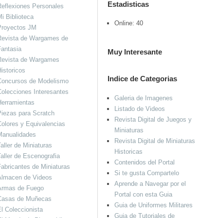
Estadisticas
eflexiones Personales
i Biblioteca
Online: 40
Proyectos JM
Revista de Wargames de
antasia
Muy Interesante
Revista de Wargames
istoricos
Indice de Categorias
Concursos de Modelismo
olecciones Interesantes
Galeria de Imagenes
Herramientas
Listado de Videos
iezas para Scratch
Revista Digital de Juegos y
olores y Equivalencias
Miniaturas
Manualidades
Revista Digital de Miniaturas
aller de Miniaturas
Historicas
aller de Escenografia
Contenidos del Portal
abricantes de Miniaturas
Si te gusta Compartelo
Almacen de Videos
Aprende a Navegar por el
Armas de Fuego
Portal con esta Guia
Casas de Muñecas
Guia de Uniformes Militares
l Coleccionista
Guia de Tutoriales de