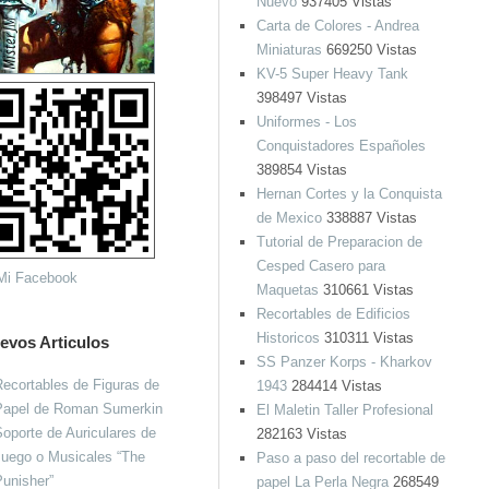
Nuevo
937405 Vistas
Carta de Colores - Andrea
Miniaturas
669250 Vistas
KV-5 Super Heavy Tank
398497 Vistas
Uniformes - Los
Conquistadores Españoles
389854 Vistas
Hernan Cortes y la Conquista
de Mexico
338887 Vistas
Tutorial de Preparacion de
Cesped Casero para
Maquetas
310661 Vistas
Recortables de Edificios
Historicos
310311 Vistas
evos Articulos
SS Panzer Korps - Kharkov
ecortables de Figuras de
1943
284414 Vistas
Papel de Roman Sumerkin
El Maletin Taller Profesional
oporte de Auriculares de
282163 Vistas
Juego o Musicales “The
Paso a paso del recortable de
unisher”
papel La Perla Negra
268549