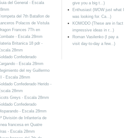
uia del General - Escala
give you a big t...)
28mm
Enthusiast (WOW just what I
rompeta del 7th Batallon de
was looking for. Ca...)
anceros Polacos de Vistula
KOMODO (These are in fact
Dragon Frances 7Th en
impressive ideas in r...)
Combate - Escala 28mm
Roman Vasilenko (I pay a
ateria Britanica 18 pdr -
visit day-to-day a few...)
Escala 28mm
Soldado Confederado
Cargando - Escala 28mm
egimiento del rey Guillermo
II - Escala 28mm
oldado Confederado Herido -
Escala 28mm
Scots Greys - Escala 28mm
Soldado Confederado
Disparando - Escala 28mm
ª División de Infantería de
ínea francesa en Quatre
Bras - Escala 28mm