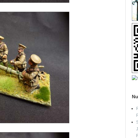
Nu
R
S
P