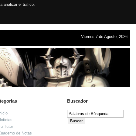
analizar el tráfico.
Viernes 7 de Agosto, 2026
tegorias
Buscador
nicio
oticias
u Tutor
Cuaderno de Notas