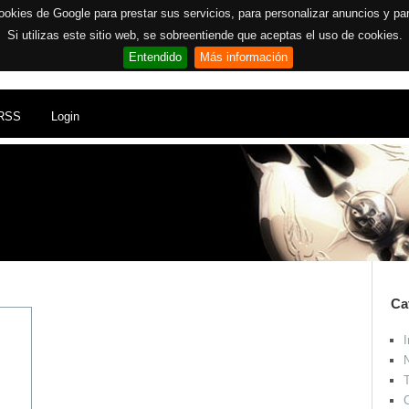
ookies de Google para prestar sus servicios, para personalizar anuncios y para 
Si utilizas este sitio web, se sobreentiende que aceptas el uso de cookies.
Entendido
Más información
RSS
Login
Ca
I
N
T