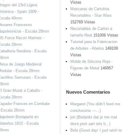
Vistas
ragon del 23rd Ligera
Mascaras de Cartulina
ritanica - Spain 1809 -
Recortables - Star Wars
Escala 40mm
152769 Vistas
Husares Franceses
Recortables de Carton a
Napoleonicos - Escala 28mm
tamaño Real
151006 Vistas
US Force Recon Marines -
Tutorial para la Fabricacion
Escala 28mm
de Arboles - Abetos
149109
aballeria Nordista - Escala
Vistas
28mm
Molde de Silicona Roja -
Mesa de Juego Medieval
Figuras de Metal
146957
Modular - Escala 28mm
Vistas
astillos Samurais - Escala
28mm
l Gran Murat a Caballo -
Nuevos Comentarios
Escala 28mm
Zapador Frances en Combate
Margaret (You didn’t feed me
- Escala 28mm
conclusions —...)
Napoleon Bonaparte en
jon (Bedankt dat je me met
aterloo 1815 - Escala
deze post aan iets b...)
28mm
Bela (Good day! I just wish to