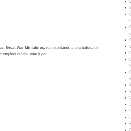
M
O
C
O
as, Great War Miniatures,
representando a una bateria de
e emplaquetados para jugar.
O
F
O
V
V
O
U
R
O