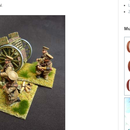
l.
L
Mu