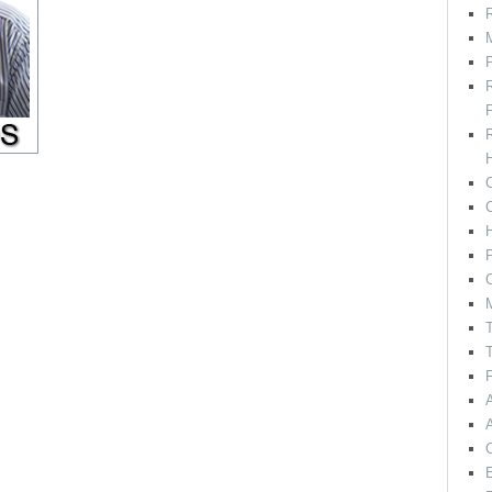
R
M
F
H
C
P
C
T
T
F
E