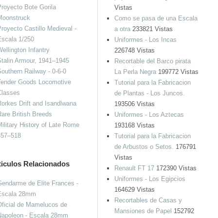
royecto Bote Gorila
Vistas
Moonstruck
Como se pasa de una Escala
royecto Castillo Medieval -
a otra
233821 Vistas
Escala 1/250
Uniformes - Los Incas
ellington Infantry
226748 Vistas
talin Armour, 1941–1945
Recortable del Barco pirata
outhern Railway - 0-6-0
La Perla Negra
199772 Vistas
Tender Goods Locomotive
Tutorial para la Fabricacion
Classes
de Plantas - Los Juncos.
orkes Drift and Isandlwana
193506 Vistas
are British Breeds
Uniformes - Los Aztecas
ilitary History of Late Rome
193168 Vistas
457–518
Tutorial para la Fabricacion
de Arbustos o Setos.
176791
Vistas
ticulos Relacionados
Renault FT 17
172390 Vistas
Uniformes - Los Egipcios
endarme de Elite Frances -
164629 Vistas
Escala 28mm
Recortables de Casas y
ficial de Mamelucos de
Mansiones de Papel
152792
Napoleon - Escala 28mm