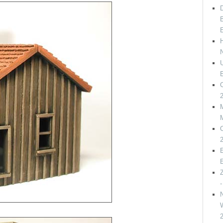
D
B
C
C
E
W