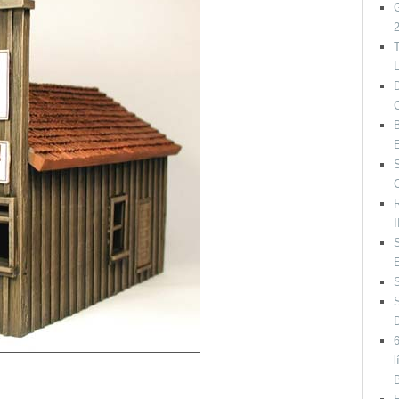
G
T
L
B
R
I
S
6
l