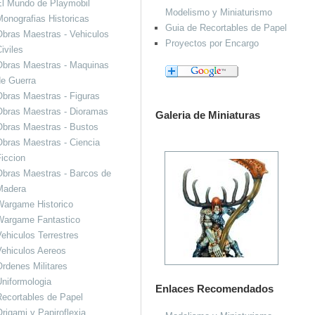
El Mundo de Playmobil
Modelismo y Miniaturismo
onografias Historicas
Guia de Recortables de Papel
bras Maestras - Vehiculos
Proyectos por Encargo
iviles
Obras Maestras - Maquinas
de Guerra
bras Maestras - Figuras
Obras Maestras - Dioramas
Galeria de Miniaturas
Obras Maestras - Bustos
bras Maestras - Ciencia
iccion
bras Maestras - Barcos de
Madera
Wargame Historico
Wargame Fantastico
ehiculos Terrestres
ehiculos Aereos
rdenes Militares
niformologia
Enlaces Recomendados
ecortables de Papel
rigami y Papiroflexia