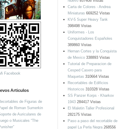
Nuevo
937408 Vistas
Carta de Colores - Andrea
Miniaturas
669252 Vistas
KV-5 Super Heavy Tank
398498 Vistas
Uniformes - Los
Conquistadores Españoles
389860 Vistas
Hernan Cortes y la Conquista
de Mexico
338893 Vistas
Tutorial de Preparacion de
Cesped Casero para
Maquetas
310664 Vistas
Recortables de Edificios
Historicos
310328 Vistas
evos Articulos
SS Panzer Korps - Kharkov
ecortables de Figuras de
1943
284417 Vistas
Papel de Roman Sumerkin
El Maletin Taller Profesional
oporte de Auriculares de
282175 Vistas
Juego o Musicales “The
Paso a paso del recortable de
unisher”
papel La Perla Negra
268556