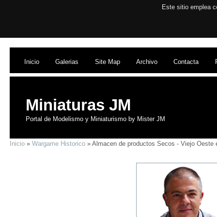
Este sitio emplea c
Inicio
Galerias
Site Map
Archivo
Contacta
Miniaturas JM
Portal de Modelismo y Miniaturismo by Mister JM
Inicio
»
Wargame Historico
» Almacen de productos Secos - Viejo Oeste