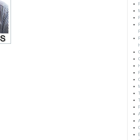
R
M
F
H
C
P
C
T
T
F
E