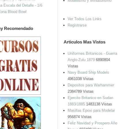
Modelismo y Miniaturismo
a Escala del Detalle - 1/6
Zona Blood Bowl
Ver Todos Los Links
Registrarse
y Recomendado
Articulos Mas Vistos
Uniformes Britanicos - Guerra
Anglo-Zulu 1879
6890804
Vistas
Navy Board Ship Models
4961038 Vistas
Depositos para Warhammer
2384789 Vistas
Ejercito Britanico en Sudan
1883/1885
1483138 Vistas
Masillas Epoxi para Modelar
956874 Vistas
Feliz Navidad y Prospero Año