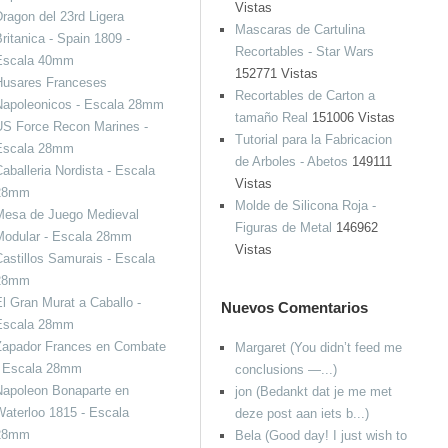
Vistas
ragon del 23rd Ligera
Mascaras de Cartulina
ritanica - Spain 1809 -
Recortables - Star Wars
Escala 40mm
152771 Vistas
Husares Franceses
Recortables de Carton a
Napoleonicos - Escala 28mm
tamaño Real
151006 Vistas
US Force Recon Marines -
Tutorial para la Fabricacion
Escala 28mm
de Arboles - Abetos
149111
aballeria Nordista - Escala
Vistas
28mm
Molde de Silicona Roja -
Mesa de Juego Medieval
Figuras de Metal
146962
Modular - Escala 28mm
Vistas
astillos Samurais - Escala
28mm
l Gran Murat a Caballo -
Nuevos Comentarios
Escala 28mm
Zapador Frances en Combate
Margaret (You didn’t feed me
- Escala 28mm
conclusions —...)
Napoleon Bonaparte en
jon (Bedankt dat je me met
aterloo 1815 - Escala
deze post aan iets b...)
28mm
Bela (Good day! I just wish to