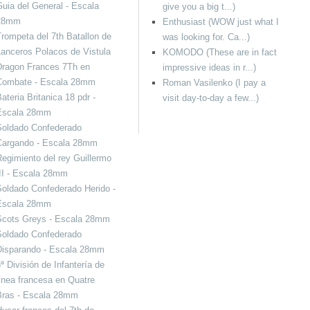
uia del General - Escala
give you a big t...)
28mm
Enthusiast (WOW just what I
rompeta del 7th Batallon de
was looking for. Ca...)
anceros Polacos de Vistula
KOMODO (These are in fact
Dragon Frances 7Th en
impressive ideas in r...)
Combate - Escala 28mm
Roman Vasilenko (I pay a
ateria Britanica 18 pdr -
visit day-to-day a few...)
Escala 28mm
Soldado Confederado
Cargando - Escala 28mm
egimiento del rey Guillermo
II - Escala 28mm
oldado Confederado Herido -
Escala 28mm
Scots Greys - Escala 28mm
Soldado Confederado
Disparando - Escala 28mm
ª División de Infantería de
ínea francesa en Quatre
Bras - Escala 28mm