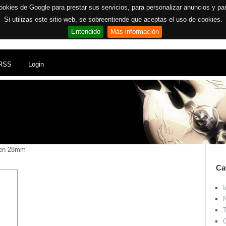
ookies de Google para prestar sus servicios, para personalizar anuncios y para 
Si utilizas este sitio web, se sobreentiende que aceptas el uso de cookies.
Entendido
Más información
RSS
Login
 en 28mm
Ca
I
N
T