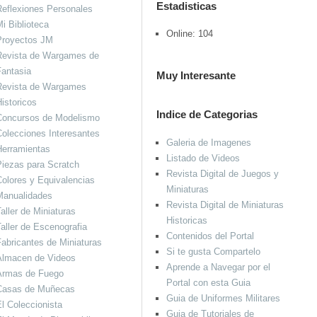
Estadisticas
eflexiones Personales
i Biblioteca
Online: 104
Proyectos JM
Revista de Wargames de
antasia
Muy Interesante
Revista de Wargames
istoricos
Indice de Categorias
Concursos de Modelismo
olecciones Interesantes
Galeria de Imagenes
Herramientas
Listado de Videos
iezas para Scratch
Revista Digital de Juegos y
olores y Equivalencias
Miniaturas
Manualidades
Revista Digital de Miniaturas
aller de Miniaturas
Historicas
aller de Escenografia
Contenidos del Portal
abricantes de Miniaturas
Si te gusta Compartelo
Almacen de Videos
Aprende a Navegar por el
Armas de Fuego
Portal con esta Guia
Casas de Muñecas
Guia de Uniformes Militares
l Coleccionista
Guia de Tutoriales de