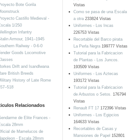
royecto Bote Gorila
Vistas
Moonstruck
Como se pasa de una Escala
royecto Castillo Medieval -
a otra
233824 Vistas
Escala 1/250
Uniformes - Los Incas
ellington Infantry
226753 Vistas
talin Armour, 1941–1945
Recortable del Barco pirata
outhern Railway - 0-6-0
La Perla Negra
199777 Vistas
Tender Goods Locomotive
Tutorial para la Fabricacion
Classes
de Plantas - Los Juncos.
orkes Drift and Isandlwana
193509 Vistas
are British Breeds
Uniformes - Los Aztecas
ilitary History of Late Rome
193172 Vistas
457–518
Tutorial para la Fabricacion
de Arbustos o Setos.
176794
Vistas
ticulos Relacionados
Renault FT 17
172396 Vistas
Uniformes - Los Egipcios
endarme de Elite Frances -
164633 Vistas
Escala 28mm
Recortables de Casas y
ficial de Mamelucos de
Mansiones de Papel
152801
Napoleon - Escala 28mm