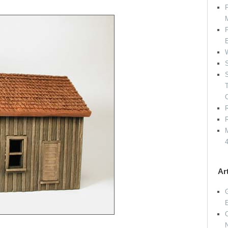
P
P
W
S
S
R
R
M
Ar
G
O