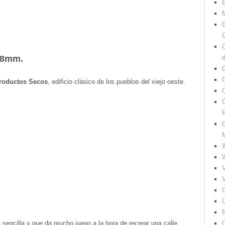
M
O
C
28mm.
O
roductos Secos
, edificio clásico de los pueblos del viejo oeste.
O
F
O
V
V
O
U
R
sencilla y que da mucho juego a la hora de recrear una calle
O