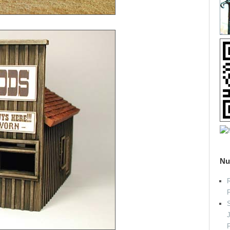
Nu
R
S
P