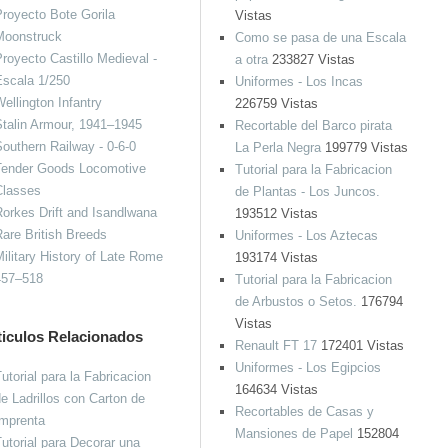
royecto Bote Gorila
Vistas
Moonstruck
Como se pasa de una Escala
royecto Castillo Medieval -
a otra
233827 Vistas
Escala 1/250
Uniformes - Los Incas
ellington Infantry
226759 Vistas
talin Armour, 1941–1945
Recortable del Barco pirata
outhern Railway - 0-6-0
La Perla Negra
199779 Vistas
Tender Goods Locomotive
Tutorial para la Fabricacion
Classes
de Plantas - Los Juncos.
orkes Drift and Isandlwana
193512 Vistas
are British Breeds
Uniformes - Los Aztecas
ilitary History of Late Rome
193174 Vistas
457–518
Tutorial para la Fabricacion
de Arbustos o Setos.
176794
Vistas
ticulos Relacionados
Renault FT 17
172401 Vistas
Uniformes - Los Egipcios
utorial para la Fabricacion
164634 Vistas
e Ladrillos con Carton de
Recortables de Casas y
Imprenta
Mansiones de Papel
152804
utorial para Decorar una