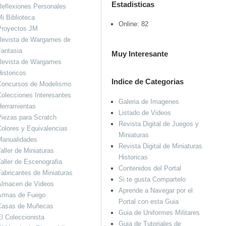
Estadisticas
eflexiones Personales
i Biblioteca
Online: 82
Proyectos JM
Revista de Wargames de
antasia
Muy Interesante
Revista de Wargames
istoricos
Indice de Categorias
Concursos de Modelismo
olecciones Interesantes
Galeria de Imagenes
Herramientas
Listado de Videos
iezas para Scratch
Revista Digital de Juegos y
olores y Equivalencias
Miniaturas
Manualidades
Revista Digital de Miniaturas
aller de Miniaturas
Historicas
aller de Escenografia
Contenidos del Portal
abricantes de Miniaturas
Si te gusta Compartelo
Almacen de Videos
Aprende a Navegar por el
Armas de Fuego
Portal con esta Guia
Casas de Muñecas
Guia de Uniformes Militares
l Coleccionista
Guia de Tutoriales de