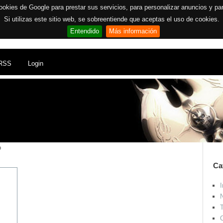
ookies de Google para prestar sus servicios, para personalizar anuncios y para 
Si utilizas este sitio web, se sobreentiende que aceptas el uso de cookies.
Entendido
Más información
RSS
Login
o
Ca
I
N
T