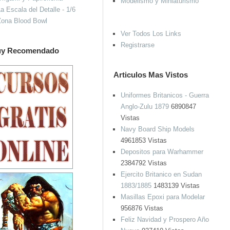
Modelismo y Miniaturismo
a Escala del Detalle - 1/6
Zona Blood Bowl
Ver Todos Los Links
Registrarse
y Recomendado
Articulos Mas Vistos
Uniformes Britanicos - Guerra
Anglo-Zulu 1879
6890847
Vistas
Navy Board Ship Models
4961853 Vistas
Depositos para Warhammer
2384792 Vistas
Ejercito Britanico en Sudan
1883/1885
1483139 Vistas
Masillas Epoxi para Modelar
956876 Vistas
Feliz Navidad y Prospero Año