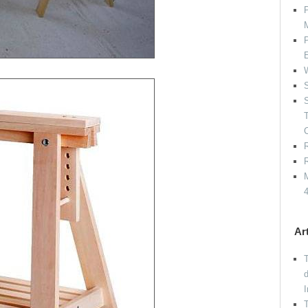
P
P
W
S
S
R
R
M
Ar
T
d
T