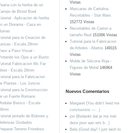
Vistas
eana con la hierba de un
Mascaras de Cartulina
Campo de Blood Bowl
Recortables - Star Wars
utorial - Aplicacion de hierba
152772 Vistas
n un Diorama - Casa en
Recortables de Carton a
Ruinas
tamaño Real
151006 Vistas
utorial para la Creacion de
Tutorial para la Fabricacion
Lanzas - Escala 28mm
de Arboles - Abetos
149115
aso a Paso Visual -
Vistas
intando los Ojos a un Busto
Molde de Silicona Roja -
utorial Fabricacion Wc Far
Figuras de Metal
146964
West - Escala 28mm
Vistas
utorial para la Fabricacion
e Plantas - Los Juncos.
utorial para la Construccion
Nuevos Comentarios
de un Fuerte Romano
odular Basico - Escala
Margaret (You didn’t feed me
28mm
conclusions —...)
utorial pintado de Bidones y
jon (Bedankt dat je me met
Defensas Oxidados
deze post aan iets b...)
reparar Terreno Frondoso
Bela (Good day! I just wish to