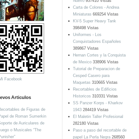
Nuevo
937410 Vistas
Carta de Colores - Andrea
Miniaturas
669254 Vistas
KV-5 Super Heavy Tank
398498 Vistas
Uniformes - Los
Conquistadores Españoles
389867 Vistas
Hernan Cortes y la Conquista
de Mexico
338906 Vistas
Tutorial de Preparacion de
Cesped Casero para
Maquetas
310665 Vistas
Recortables de Edificios
Historicos
310331 Vistas
evos Articulos
SS Panzer Korps - Kharkov
ecortables de Figuras de
1943
284419 Vistas
Papel de Roman Sumerkin
El Maletin Taller Profesional
oporte de Auriculares de
282180 Vistas
Juego o Musicales “The
Paso a paso del recortable de
unisher”
papel La Perla Negra
268560