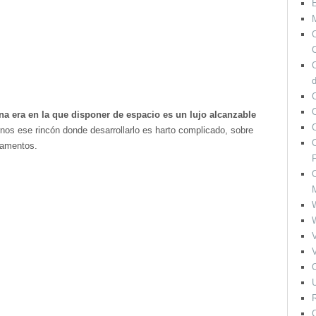
M
O
C
O
a era en la que disponer de espacio es un lujo alcanzable
nos ese rincón donde desarrollarlo es harto complicado, sobre
O
tamentos.
F
O
V
V
O
U
R
O