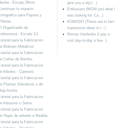
Hierba - Escala 28mm
give you a big t...)
onstruye tu espacio
Enthusiast (WOW just what I
otografico para Figuras y
was looking for. Ca...)
iñetas.
KOMODO (These are in fact
l Organizador de
impressive ideas in r...)
Sobremesa - Escala 1/1
Roman Vasilenko (I pay a
utorial para la Fabricacion
visit day-to-day a few...)
e Bidones Metalicos
utorial para la Fabricacion
de Cañas de Bambu.
utorial para la Fabricacion
e Arboles - Cipreses
utorial para la Fabricacion
e Plantas Selvaticas y de
Hoja Ancha
utorial para la Fabricacion
e Arbustos o Setos.
utorial para la Fabricacion
e Hojas de arboles a Medida
utorial para la Fabricacion