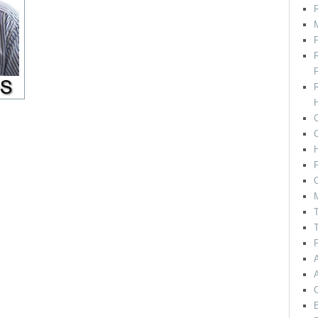
R
M
F
H
C
P
C
T
T
F
E