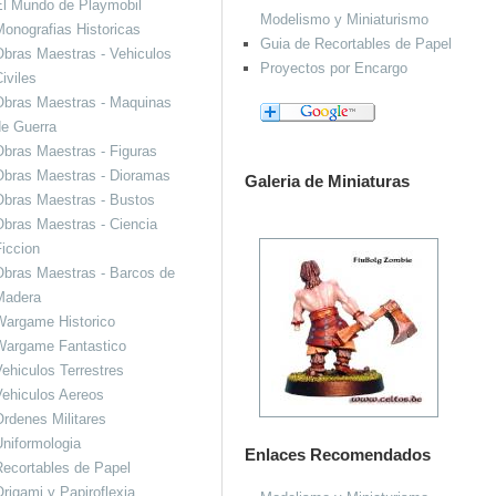
El Mundo de Playmobil
Modelismo y Miniaturismo
onografias Historicas
Guia de Recortables de Papel
bras Maestras - Vehiculos
Proyectos por Encargo
iviles
Obras Maestras - Maquinas
de Guerra
bras Maestras - Figuras
Obras Maestras - Dioramas
Galeria de Miniaturas
Obras Maestras - Bustos
bras Maestras - Ciencia
iccion
bras Maestras - Barcos de
Madera
Wargame Historico
Wargame Fantastico
ehiculos Terrestres
ehiculos Aereos
rdenes Militares
niformologia
Enlaces Recomendados
ecortables de Papel
rigami y Papiroflexia