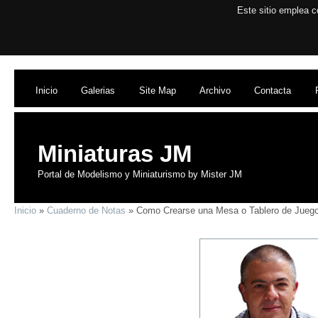
Este sitio emplea c
Inicio
Galerias
Site Map
Archivo
Contacta
Miniaturas JM
Portal de Modelismo y Miniaturismo by Mister JM
Inicio
»
Cuaderno de Notas
» Como Crearse una Mesa o Tablero de Jueg