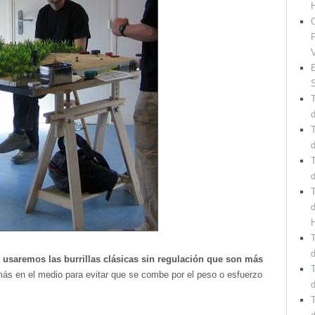
C
F
V
E
T
d
T
T
d
T
d
T
d
usaremos las burrillas clásicas sin regulación que son más
T
más en el medio para evitar que se combe por el peso o esfuerzo
d
T