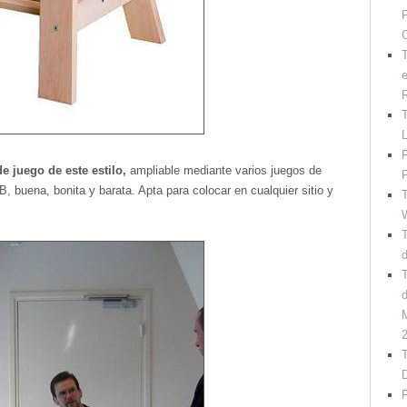
P
T
e
T
P
de juego de este estilo,
ampliable mediante varios juegos de
P
B, buena, bonita y barata. Apta para colocar en cualquier sitio y
T
T
d
T
M
T
P