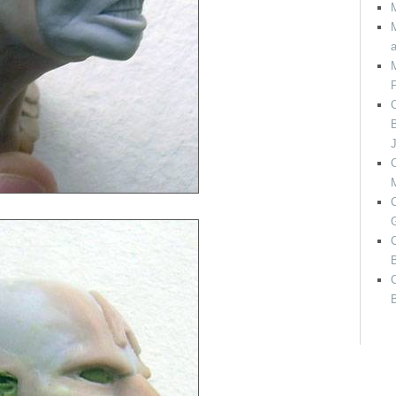
M
M
C
B
C
B
C
B