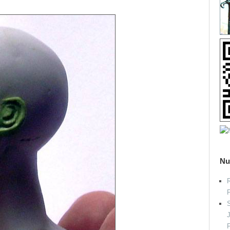
Nu
R
S
P