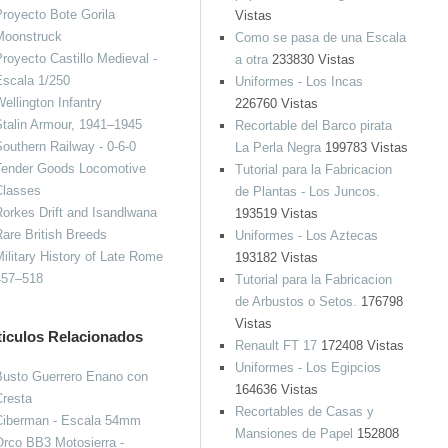
royecto Bote Gorila
Vistas
Moonstruck
Como se pasa de una Escala
royecto Castillo Medieval -
a otra
233830 Vistas
Escala 1/250
Uniformes - Los Incas
ellington Infantry
226760 Vistas
talin Armour, 1941–1945
Recortable del Barco pirata
outhern Railway - 0-6-0
La Perla Negra
199783 Vistas
Tender Goods Locomotive
Tutorial para la Fabricacion
Classes
de Plantas - Los Juncos.
orkes Drift and Isandlwana
193519 Vistas
are British Breeds
Uniformes - Los Aztecas
ilitary History of Late Rome
193182 Vistas
457–518
Tutorial para la Fabricacion
de Arbustos o Setos.
176798
Vistas
ticulos Relacionados
Renault FT 17
172408 Vistas
Uniformes - Los Egipcios
Busto Guerrero Enano con
164636 Vistas
Cresta
Recortables de Casas y
Ciberman - Escala 54mm
Mansiones de Papel
152808
rco BB3 Motosierra -