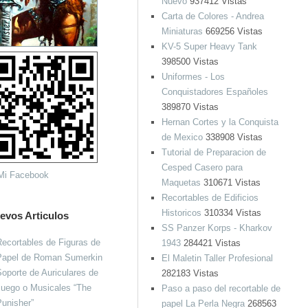
Nuevo
937412 Vistas
Carta de Colores - Andrea
Miniaturas
669256 Vistas
KV-5 Super Heavy Tank
398500 Vistas
Uniformes - Los
Conquistadores Españoles
389870 Vistas
Hernan Cortes y la Conquista
de Mexico
338908 Vistas
Tutorial de Preparacion de
Cesped Casero para
Maquetas
310671 Vistas
Recortables de Edificios
Historicos
310334 Vistas
evos Articulos
SS Panzer Korps - Kharkov
ecortables de Figuras de
1943
284421 Vistas
Papel de Roman Sumerkin
El Maletin Taller Profesional
oporte de Auriculares de
282183 Vistas
Juego o Musicales “The
Paso a paso del recortable de
unisher”
papel La Perla Negra
268563