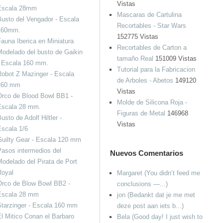
Vistas
Escala 28mm
Mascaras de Cartulina
usto del Vengador - Escala
Recortables - Star Wars
160mm.
152775 Vistas
auna Iberica en Miniatura
Recortables de Carton a
odelado del busto de Gaikin
tamaño Real
151009 Vistas
- Escala 160 mm.
Tutorial para la Fabricacion
obot Z Mazinger - Escala
de Arboles - Abetos
149120
260 mm
Vistas
Orco de Blood Bowl BB1 -
Molde de Silicona Roja -
Escala 28 mm.
Figuras de Metal
146968
usto de Adolf Hiltler -
Vistas
scala 1/6
uilty Gear - Escala 120 mm
asos intermedios del
Nuevos Comentarios
odelado del Pirata de Port
Royal
Margaret (You didn’t feed me
Orco de Blow Bowl BB2 -
conclusions —...)
Escala 28 mm
jon (Bedankt dat je me met
tarzinger - Escala 160 mm
deze post aan iets b...)
l Mitico Conan el Barbaro
Bela (Good day! I just wish to