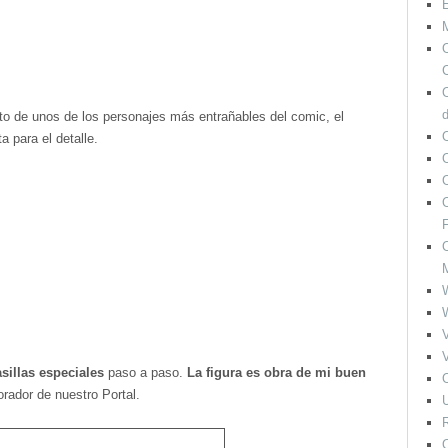
M
O
C
o de unos de los personajes más entrañables del comic, el
O
 para el detalle.
O
F
O
V
V
illas especiales
paso a paso.
La figura es obra de mi buen
O
orador de nuestro Portal.
U
R
O