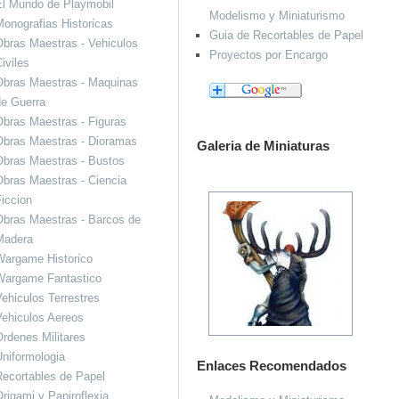
El Mundo de Playmobil
Modelismo y Miniaturismo
onografias Historicas
Guia de Recortables de Papel
bras Maestras - Vehiculos
Proyectos por Encargo
iviles
Obras Maestras - Maquinas
de Guerra
bras Maestras - Figuras
Obras Maestras - Dioramas
Galeria de Miniaturas
Obras Maestras - Bustos
bras Maestras - Ciencia
iccion
bras Maestras - Barcos de
Madera
Wargame Historico
Wargame Fantastico
ehiculos Terrestres
ehiculos Aereos
rdenes Militares
niformologia
Enlaces Recomendados
ecortables de Papel
rigami y Papiroflexia