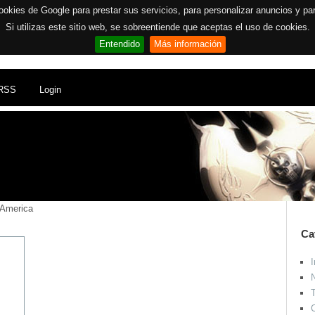
ookies de Google para prestar sus servicios, para personalizar anuncios y para 
Si utilizas este sitio web, se sobreentiende que aceptas el uso de cookies.
Entendido
Más información
RSS
Login
 America
Ca
I
N
T