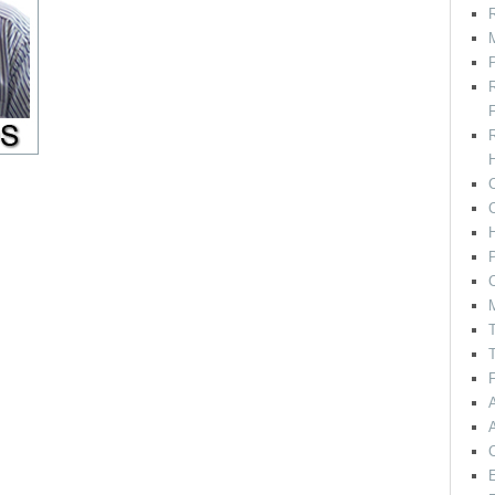
R
M
F
H
C
P
C
T
T
F
E