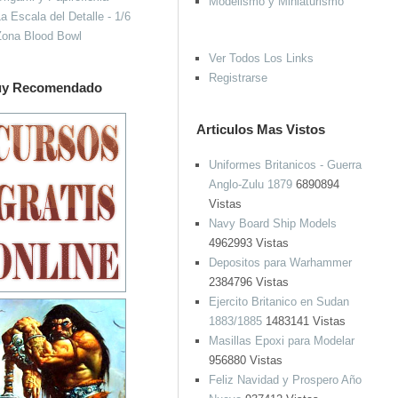
Modelismo y Miniaturismo
a Escala del Detalle - 1/6
Zona Blood Bowl
Ver Todos Los Links
Registrarse
y Recomendado
Articulos Mas Vistos
Uniformes Britanicos - Guerra
Anglo-Zulu 1879
6890894
Vistas
Navy Board Ship Models
4962993 Vistas
Depositos para Warhammer
2384796 Vistas
Ejercito Britanico en Sudan
1883/1885
1483141 Vistas
Masillas Epoxi para Modelar
956880 Vistas
Feliz Navidad y Prospero Año