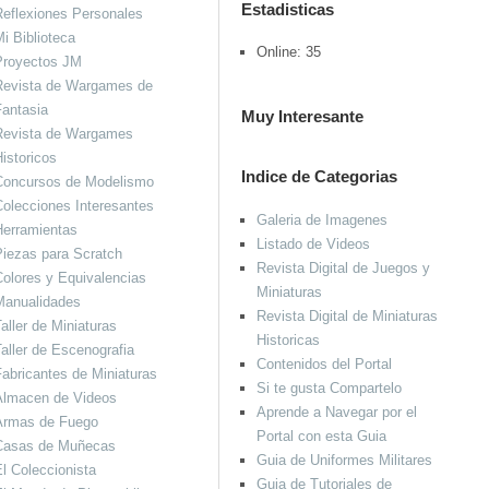
Estadisticas
eflexiones Personales
i Biblioteca
Online: 35
Proyectos JM
Revista de Wargames de
antasia
Muy Interesante
Revista de Wargames
istoricos
Indice de Categorias
Concursos de Modelismo
olecciones Interesantes
Galeria de Imagenes
Herramientas
Listado de Videos
iezas para Scratch
Revista Digital de Juegos y
olores y Equivalencias
Miniaturas
Manualidades
Revista Digital de Miniaturas
aller de Miniaturas
Historicas
aller de Escenografia
Contenidos del Portal
abricantes de Miniaturas
Si te gusta Compartelo
Almacen de Videos
Aprende a Navegar por el
Armas de Fuego
Portal con esta Guia
Casas de Muñecas
Guia de Uniformes Militares
l Coleccionista
Guia de Tutoriales de