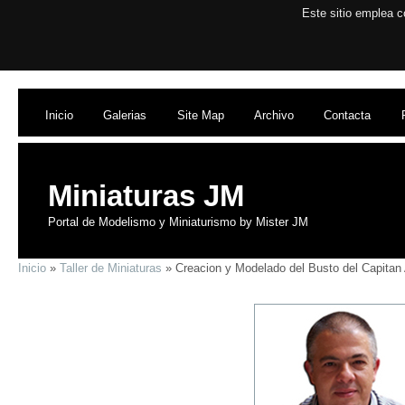
Este sitio emplea c
Inicio
Galerias
Site Map
Archivo
Contacta
Miniaturas JM
Portal de Modelismo y Miniaturismo by Mister JM
Inicio
»
Taller de Miniaturas
» Creacion y Modelado del Busto del Capitan