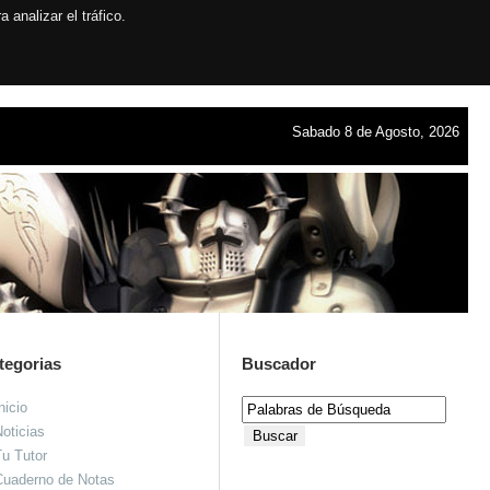
analizar el tráfico.
Sabado 8 de Agosto, 2026
tegorias
Buscador
nicio
oticias
u Tutor
Cuaderno de Notas