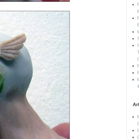
P
P
W
S
S
R
R
M
Ar
O