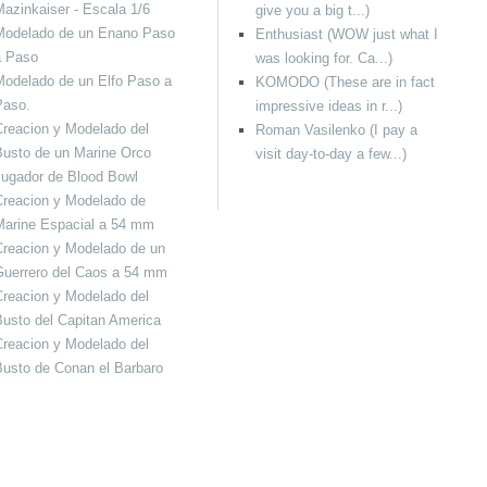
azinkaiser - Escala 1/6
give you a big t...)
Modelado de un Enano Paso
Enthusiast (WOW just what I
a Paso
was looking for. Ca...)
odelado de un Elfo Paso a
KOMODO (These are in fact
Paso.
impressive ideas in r...)
reacion y Modelado del
Roman Vasilenko (I pay a
usto de un Marine Orco
visit day-to-day a few...)
Jugador de Blood Bowl
Creacion y Modelado de
Marine Espacial a 54 mm
Creacion y Modelado de un
Guerrero del Caos a 54 mm
reacion y Modelado del
usto del Capitan America
reacion y Modelado del
usto de Conan el Barbaro