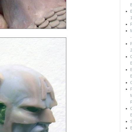
B
F
M
R
B
E
G
P
M
S
E