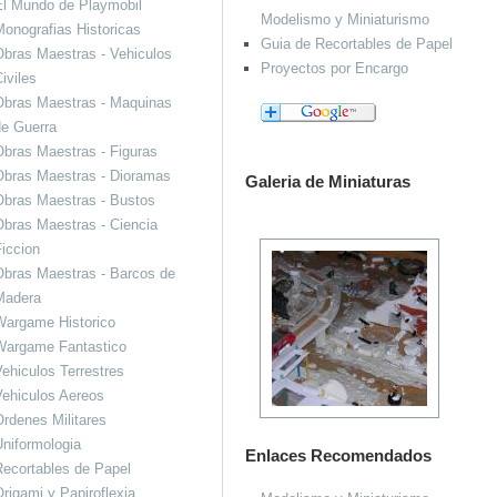
El Mundo de Playmobil
Modelismo y Miniaturismo
onografias Historicas
Guia de Recortables de Papel
bras Maestras - Vehiculos
Proyectos por Encargo
iviles
Obras Maestras - Maquinas
de Guerra
bras Maestras - Figuras
Obras Maestras - Dioramas
Galeria de Miniaturas
Obras Maestras - Bustos
bras Maestras - Ciencia
iccion
bras Maestras - Barcos de
Madera
Wargame Historico
Wargame Fantastico
ehiculos Terrestres
ehiculos Aereos
rdenes Militares
niformologia
Enlaces Recomendados
ecortables de Papel
rigami y Papiroflexia