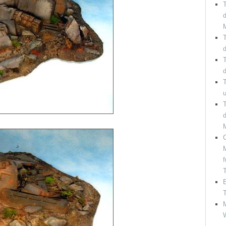
T
d
T
d
T
d
T
u
T
C
f
E
T