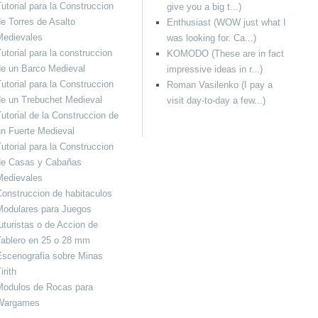
utorial para la Construccion
give you a big t...)
e Torres de Asalto
Enthusiast (WOW just what I
Medievales
was looking for. Ca...)
utorial para la construccion
KOMODO (These are in fact
e un Barco Medieval
impressive ideas in r...)
utorial para la Construccion
Roman Vasilenko (I pay a
e un Trebuchet Medieval
visit day-to-day a few...)
utorial de la Construccion de
n Fuerte Medieval
utorial para la Construccion
de Casas y Cabañas
Medievales
onstruccion de habitaculos
Modulares para Juegos
uturistas o de Accion de
Tablero en 25 o 28 mm
scenografia sobre Minas
irith
Modulos de Rocas para
Wargames