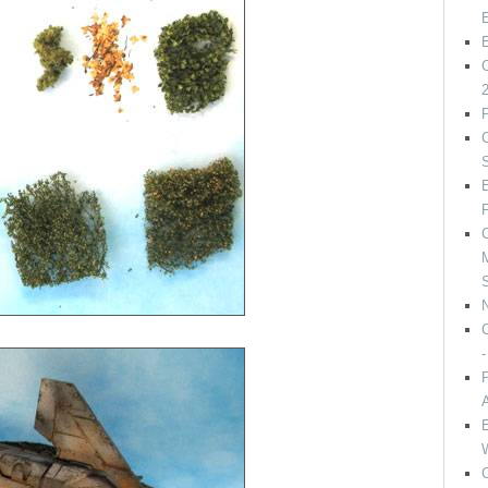
C
C
S
E
F
C
M
S
P
A
E
C