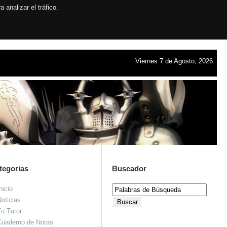
analizar el tráfico.
Viernes 7 de Agosto, 2026
tegorias
Buscador
nicio
oticias
u Tutor
Cuaderno de Notas