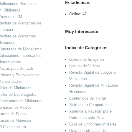
Estadisticas
eflexiones Personales
i Biblioteca
Online: 42
Proyectos JM
Revista de Wargames de
antasia
Muy Interesante
Revista de Wargames
istoricos
Indice de Categorias
Concursos de Modelismo
olecciones Interesantes
Galeria de Imagenes
Herramientas
Listado de Videos
iezas para Scratch
Revista Digital de Juegos y
olores y Equivalencias
Miniaturas
Manualidades
Revista Digital de Miniaturas
aller de Miniaturas
Historicas
aller de Escenografia
Contenidos del Portal
abricantes de Miniaturas
Si te gusta Compartelo
Almacen de Videos
Aprende a Navegar por el
Armas de Fuego
Portal con esta Guia
Casas de Muñecas
Guia de Uniformes Militares
l Coleccionista
Guia de Tutoriales de