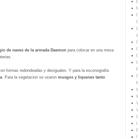
M
O
C
O
agio de naves de la armada Daemon
para colocar en una mesa
terias.
O
F
on formas redondeadas y desiguales. Y para la esconografia
O
ca
. Para la vegetacion se usaron
musgos y liquenes tanto
V
V
O
U
R
O