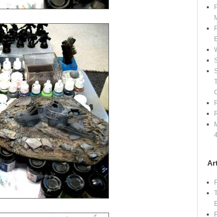
P
P
W
S
S
R
R
M
Ar
F