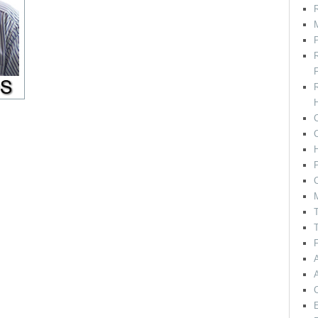
R
M
F
H
C
P
C
T
T
F
E