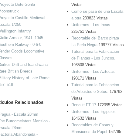
royecto Bote Gorila
Vistas
Moonstruck
Como se pasa de una Escala
royecto Castillo Medieval -
a otra
233823 Vistas
Escala 1/250
Uniformes - Los Incas
ellington Infantry
226751 Vistas
talin Armour, 1941–1945
Recortable del Barco pirata
outhern Railway - 0-6-0
La Perla Negra
199777 Vistas
Tender Goods Locomotive
Tutorial para la Fabricacion
Classes
de Plantas - Los Juncos.
orkes Drift and Isandlwana
193508 Vistas
are British Breeds
Uniformes - Los Aztecas
ilitary History of Late Rome
193171 Vistas
457–518
Tutorial para la Fabricacion
de Arbustos o Setos.
176792
Vistas
ticulos Relacionados
Renault FT 17
172395 Vistas
Uniformes - Los Egipcios
Fragua - Escala 28mm
164632 Vistas
The Burgomeisters Mansion -
Recortables de Casas y
Escala 28mm
Mansiones de Papel
152795
actoria Abandonada -