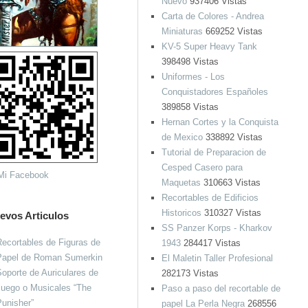
Nuevo
937406 Vistas
Carta de Colores - Andrea
Miniaturas
669252 Vistas
KV-5 Super Heavy Tank
398498 Vistas
Uniformes - Los
Conquistadores Españoles
389858 Vistas
Hernan Cortes y la Conquista
de Mexico
338892 Vistas
Tutorial de Preparacion de
Cesped Casero para
Maquetas
310663 Vistas
Recortables de Edificios
Historicos
310327 Vistas
evos Articulos
SS Panzer Korps - Kharkov
ecortables de Figuras de
1943
284417 Vistas
Papel de Roman Sumerkin
El Maletin Taller Profesional
oporte de Auriculares de
282173 Vistas
Juego o Musicales “The
Paso a paso del recortable de
unisher”
papel La Perla Negra
268556