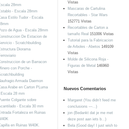
Vistas
Escala 28mm
Mascaras de Cartulina
Establo - Escala 28mm
Recortables - Star Wars
asa Estilo Tudor - Escala
152771 Vistas
28mm
Recortables de Carton a
Pozo de Agua - Escala 28mm
tamaño Real
151006 Vistas
onstruccion De Estacion de
Tutorial para la Fabricacion
ervicio - Scratchbuilding.
de Arboles - Abetos
149109
structura Diorama
Vistas
erroviario
Molde de Silicona Roja -
onstruccion de un Barracon
Figuras de Metal
146960
inero con Porche -
Vistas
cratchbuilding
Naufragio Armada Daemon
Casa Arabe en Carton PLuma
Nuevos Comentarios
- Escala 28 mm
uente Colgante sobre
Margaret (You didn’t feed me
cantilado - Escala 30 mm
conclusions —...)
ntrada Fortaleza en Ruinas
jon (Bedankt dat je me met
W40K
deze post aan iets b...)
apilla en Ruinas W40K.
Bela (Good day! I just wish to