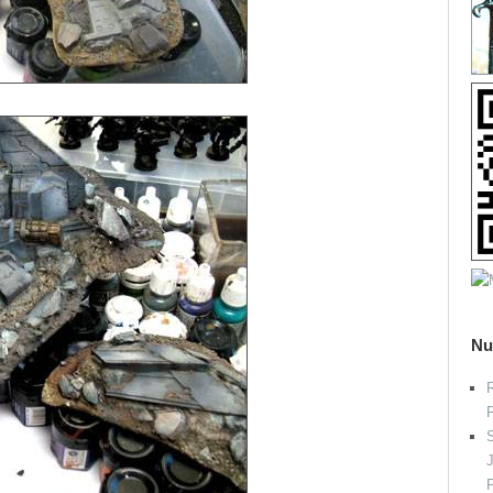
Nu
R
S
P