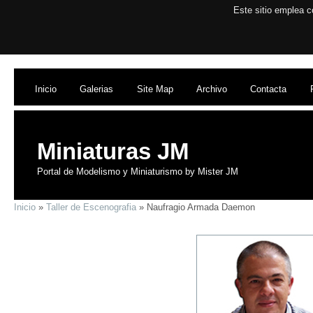
Este sitio emplea c
Inicio
Galerias
Site Map
Archivo
Contacta
Miniaturas JM
Portal de Modelismo y Miniaturismo by Mister JM
Inicio
»
Taller de Escenografia
» Naufragio Armada Daemon