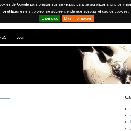
ookies de Google para prestar sus servicios, para personalizar anuncios y para 
Si utilizas este sitio web, se sobreentiende que aceptas el uso de cookies.
Entendido
Más información
RSS
Login
Ca
I
N
T