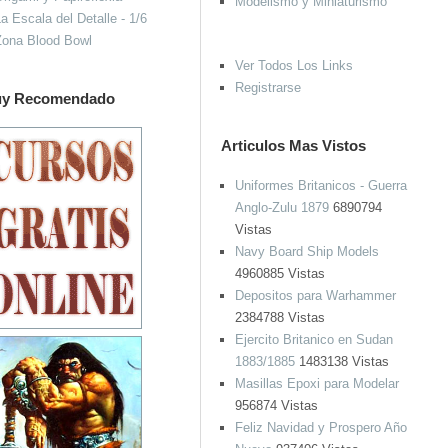
Modelismo y Miniaturismo
a Escala del Detalle - 1/6
Zona Blood Bowl
Ver Todos Los Links
Registrarse
y Recomendado
Articulos Mas Vistos
Uniformes Britanicos - Guerra
Anglo-Zulu 1879
6890794
Vistas
Navy Board Ship Models
4960885 Vistas
Depositos para Warhammer
2384788 Vistas
Ejercito Britanico en Sudan
1883/1885
1483138 Vistas
Masillas Epoxi para Modelar
956874 Vistas
Feliz Navidad y Prospero Año