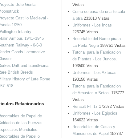
royecto Bote Gorila
Vistas
Moonstruck
Como se pasa de una Escala
royecto Castillo Medieval -
a otra
233813 Vistas
Escala 1/250
Uniformes - Los Incas
ellington Infantry
226745 Vistas
talin Armour, 1941–1945
Recortable del Barco pirata
outhern Railway - 0-6-0
La Perla Negra
199761 Vistas
Tender Goods Locomotive
Tutorial para la Fabricacion
Classes
de Plantas - Los Juncos.
orkes Drift and Isandlwana
193500 Vistas
are British Breeds
Uniformes - Los Aztecas
ilitary History of Late Rome
193158 Vistas
457–518
Tutorial para la Fabricacion
de Arbustos o Setos.
176777
Vistas
ticulos Relacionados
Renault FT 17
172372 Vistas
Uniformes - Los Egipcios
ecortables de Papel de
164622 Vistas
oldados de las Fuerzas
Recortables de Casas y
speciales Mundiales.
Mansiones de Papel
152787
ecortables de Papel o