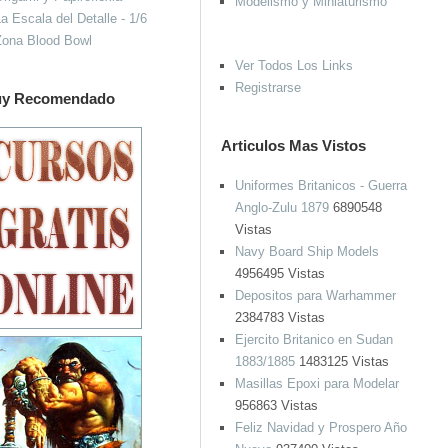
Modelismo y Miniaturismo
a Escala del Detalle - 1/6
Zona Blood Bowl
Ver Todos Los Links
Registrarse
y Recomendado
Articulos Mas Vistos
Uniformes Britanicos - Guerra
Anglo-Zulu 1879
6890548
Vistas
Navy Board Ship Models
4956495 Vistas
Depositos para Warhammer
2384783 Vistas
Ejercito Britanico en Sudan
1883/1885
1483125 Vistas
Masillas Epoxi para Modelar
956863 Vistas
Feliz Navidad y Prospero Año