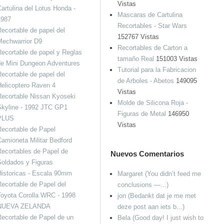
Vistas
artulina del Lotus Honda -
Mascaras de Cartulina
1987
Recortables - Star Wars
ecortable de papel del
152767 Vistas
Mechwarrior D9
Recortables de Carton a
ecortable de papel y Reglas
tamaño Real
151003 Vistas
de Mini Dungeon Adventures
Tutorial para la Fabricacion
ecortable de papel del
de Arboles - Abetos
149095
elicoptero Raven 4
Vistas
ecortable Nissan Kyoseki
Molde de Silicona Roja -
Skyline - 1992 JTC GP1
Figuras de Metal
146950
PLUS
Vistas
ecortable de Papel
amioneta Militar Bedford
ecortables de Papel de
Nuevos Comentarios
oldados y Figuras
istoricas - Escala 90mm
Margaret (You didn’t feed me
ecortable de Papel del
conclusions —...)
oyota Corolla WRC - 1998
jon (Bedankt dat je me met
NUEVA ZELANDA
deze post aan iets b...)
ecortable de Papel de un
Bela (Good day! I just wish to