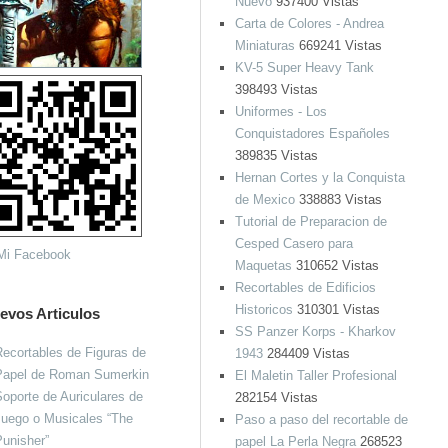
Nuevo
937400 Vistas
Carta de Colores - Andrea
Miniaturas
669241 Vistas
KV-5 Super Heavy Tank
398493 Vistas
Uniformes - Los
Conquistadores Españoles
389835 Vistas
Hernan Cortes y la Conquista
de Mexico
338883 Vistas
Tutorial de Preparacion de
Cesped Casero para
Maquetas
310652 Vistas
Recortables de Edificios
Historicos
310301 Vistas
evos Articulos
SS Panzer Korps - Kharkov
ecortables de Figuras de
1943
284409 Vistas
Papel de Roman Sumerkin
El Maletin Taller Profesional
oporte de Auriculares de
282154 Vistas
Juego o Musicales “The
Paso a paso del recortable de
unisher”
papel La Perla Negra
268523