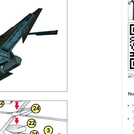
Nu
R
S
P