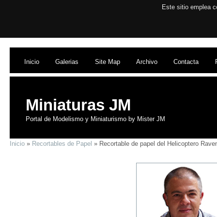
Este sitio emplea c
Inicio
Galerias
Site Map
Archivo
Contacta
Miniaturas JM
Portal de Modelismo y Miniaturismo by Mister JM
Inicio
»
Recortables de Papel
» Recortable de papel del Helicoptero Rave