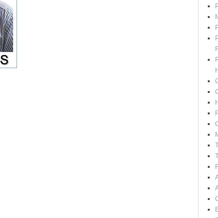
R
M
F
H
C
P
C
T
T
F
E