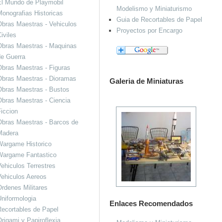
El Mundo de Playmobil
Modelismo y Miniaturismo
onografias Historicas
Guia de Recortables de Papel
bras Maestras - Vehiculos
Proyectos por Encargo
iviles
Obras Maestras - Maquinas
de Guerra
bras Maestras - Figuras
Obras Maestras - Dioramas
Galeria de Miniaturas
Obras Maestras - Bustos
bras Maestras - Ciencia
iccion
bras Maestras - Barcos de
Madera
Wargame Historico
Wargame Fantastico
ehiculos Terrestres
ehiculos Aereos
rdenes Militares
niformologia
Enlaces Recomendados
ecortables de Papel
rigami y Papiroflexia