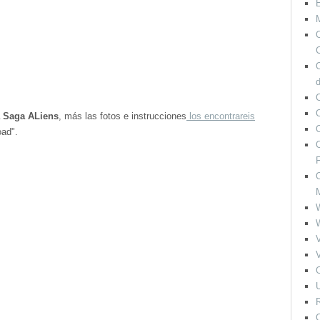
M
O
C
O
la Saga ALiens
, más las fotos e instrucciones
los encontrareis
oad".
O
F
O
V
V
O
U
R
O