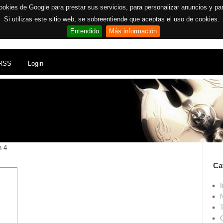
ookies de Google para prestar sus servicios, para personalizar anuncios y para 
Si utilizas este sitio web, se sobreentiende que aceptas el uso de cookies.
Entendido
Más información
RSS
Login
n 4
Ca
I
N
T