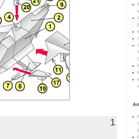
P
P
W
S
S
R
R
M
Ar
R
1
S
E
R