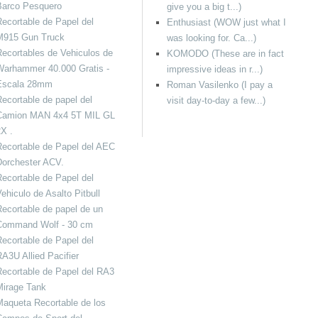
Barco Pesquero
give you a big t...)
ecortable de Papel del
Enthusiast (WOW just what I
M915 Gun Truck
was looking for. Ca...)
ecortables de Vehiculos de
KOMODO (These are in fact
Warhammer 40.000 Gratis -
impressive ideas in r...)
Escala 28mm
Roman Vasilenko (I pay a
ecortable de papel del
visit day-to-day a few...)
Camion MAN 4x4 5T MIL GL
X .
ecortable de Papel del AEC
Dorchester ACV.
ecortable de Papel del
ehiculo de Asalto Pitbull
ecortable de papel de un
Command Wolf - 30 cm
ecortable de Papel del
A3U Allied Pacifier
ecortable de Papel del RA3
Mirage Tank
aqueta Recortable de los