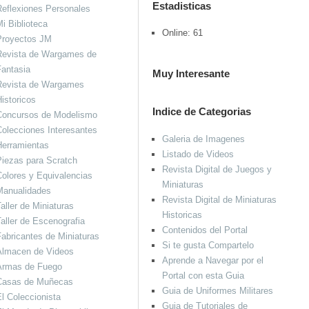
Estadisticas
eflexiones Personales
i Biblioteca
Online: 61
Proyectos JM
Revista de Wargames de
antasia
Muy Interesante
Revista de Wargames
istoricos
Indice de Categorias
Concursos de Modelismo
olecciones Interesantes
Galeria de Imagenes
Herramientas
Listado de Videos
iezas para Scratch
Revista Digital de Juegos y
olores y Equivalencias
Miniaturas
Manualidades
Revista Digital de Miniaturas
aller de Miniaturas
Historicas
aller de Escenografia
Contenidos del Portal
abricantes de Miniaturas
Si te gusta Compartelo
Almacen de Videos
Aprende a Navegar por el
Armas de Fuego
Portal con esta Guia
Casas de Muñecas
Guia de Uniformes Militares
l Coleccionista
Guia de Tutoriales de