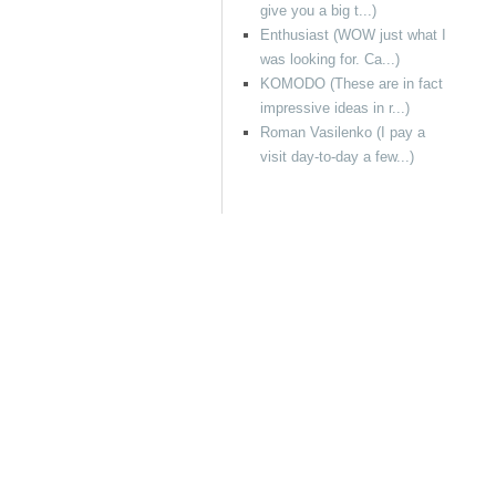
give you a big t...)
Enthusiast (WOW just what I
was looking for. Ca...)
KOMODO (These are in fact
impressive ideas in r...)
Roman Vasilenko (I pay a
visit day-to-day a few...)