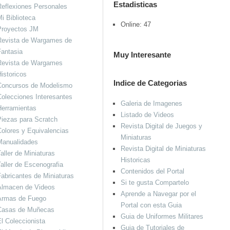
Estadisticas
eflexiones Personales
i Biblioteca
Online: 47
Proyectos JM
Revista de Wargames de
antasia
Muy Interesante
Revista de Wargames
istoricos
Indice de Categorias
Concursos de Modelismo
olecciones Interesantes
Galeria de Imagenes
Herramientas
Listado de Videos
iezas para Scratch
Revista Digital de Juegos y
olores y Equivalencias
Miniaturas
Manualidades
Revista Digital de Miniaturas
aller de Miniaturas
Historicas
aller de Escenografia
Contenidos del Portal
abricantes de Miniaturas
Si te gusta Compartelo
Almacen de Videos
Aprende a Navegar por el
Armas de Fuego
Portal con esta Guia
Casas de Muñecas
Guia de Uniformes Militares
l Coleccionista
Guia de Tutoriales de