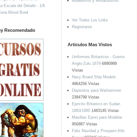
Modelismo y Miniaturismo
a Escala del Detalle - 1/6
Zona Blood Bowl
Ver Todos Los Links
Registrarse
y Recomendado
Articulos Mas Vistos
Uniformes Britanicos - Guerra
Anglo-Zulu 1879
6890989
Vistas
Navy Board Ship Models
4964256 Vistas
Depositos para Warhammer
2384799 Vistas
Ejercito Britanico en Sudan
1883/1885
1483145 Vistas
Masillas Epoxi para Modelar
956887 Vistas
Feliz Navidad y Prospero Año