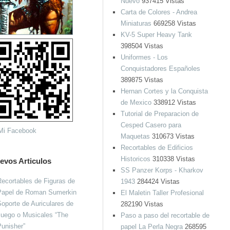
Nuevo
937415 Vistas
Carta de Colores - Andrea
Miniaturas
669258 Vistas
KV-5 Super Heavy Tank
398504 Vistas
Uniformes - Los
Conquistadores Españoles
389875 Vistas
Hernan Cortes y la Conquista
de Mexico
338912 Vistas
Tutorial de Preparacion de
Cesped Casero para
Maquetas
310673 Vistas
Recortables de Edificios
Historicos
310338 Vistas
evos Articulos
SS Panzer Korps - Kharkov
ecortables de Figuras de
1943
284424 Vistas
Papel de Roman Sumerkin
El Maletin Taller Profesional
oporte de Auriculares de
282190 Vistas
Juego o Musicales “The
Paso a paso del recortable de
unisher”
papel La Perla Negra
268595