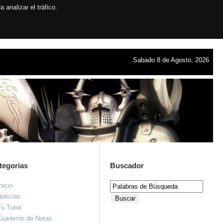
analizar el tráfico.
Sabado 8 de Agosto, 2026
tegorias
Buscador
nicio
oticias
u Tutor
Cuaderno de Notas