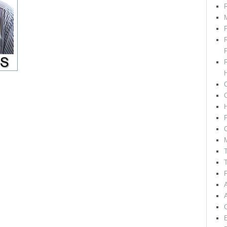
R
M
F
H
C
P
C
T
T
F
E