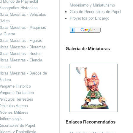
El Mundo de Playmobil
Modelismo y Miniaturismo
onografias Historicas
Guia de Recortables de Papel
bras Maestras - Vehiculos
Proyectos por Encargo
iviles
Obras Maestras - Maquinas
de Guerra
bras Maestras - Figuras
Obras Maestras - Dioramas
Galeria de Miniaturas
Obras Maestras - Bustos
bras Maestras - Ciencia
iccion
bras Maestras - Barcos de
Madera
Wargame Historico
Wargame Fantastico
ehiculos Terrestres
ehiculos Aereos
rdenes Militares
niformologia
Enlaces Recomendados
ecortables de Papel
rigami y Papiroflexia