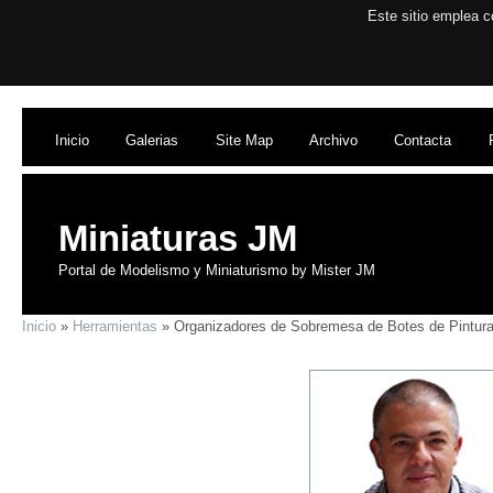
Este sitio emplea c
Inicio
Galerias
Site Map
Archivo
Contacta
Miniaturas JM
Portal de Modelismo y Miniaturismo by Mister JM
Inicio
»
Herramientas
» Organizadores de Sobremesa de Botes de Pintur