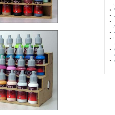
E
L
E
P
C
I
M
M