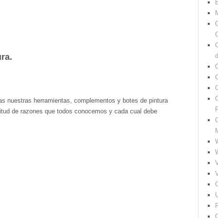
M
O
C
ra.
O
O
odas nuestras herramientas, complementos y botes de pintura
F
ltitud de razones que todos conocemos y cada cual debe
O
V
V
O
U
R
O