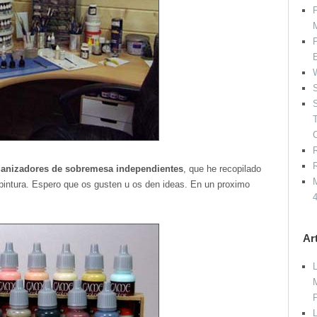
P
P
W
S
S
R
R
rganizadores de sobremesa independientes
, que he recopilado
M
pintura. Espero que os gusten u os den ideas. En un proximo
Ar
L
L