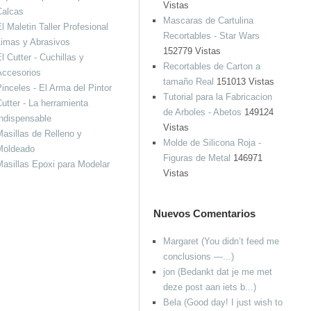
Vistas
Calcas
Mascaras de Cartulina
l Maletin Taller Profesional
Recortables - Star Wars
imas y Abrasivos
152779 Vistas
l Cutter - Cuchillas y
Recortables de Carton a
Accesorios
tamaño Real
151013 Vistas
inceles - El Arma del Pintor
Tutorial para la Fabricacion
utter - La herramienta
de Arboles - Abetos
149124
ndispensable
Vistas
asillas de Relleno y
Molde de Silicona Roja -
Moldeado
Figuras de Metal
146971
asillas Epoxi para Modelar
Vistas
Nuevos Comentarios
Margaret (You didn’t feed me
conclusions —...)
jon (Bedankt dat je me met
deze post aan iets b...)
Bela (Good day! I just wish to