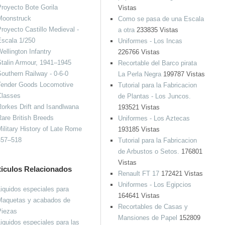
royecto Bote Gorila
Vistas
Moonstruck
Como se pasa de una Escala
royecto Castillo Medieval -
a otra
233835 Vistas
Escala 1/250
Uniformes - Los Incas
ellington Infantry
226766 Vistas
talin Armour, 1941–1945
Recortable del Barco pirata
outhern Railway - 0-6-0
La Perla Negra
199787 Vistas
Tender Goods Locomotive
Tutorial para la Fabricacion
Classes
de Plantas - Los Juncos.
orkes Drift and Isandlwana
193521 Vistas
are British Breeds
Uniformes - Los Aztecas
ilitary History of Late Rome
193185 Vistas
457–518
Tutorial para la Fabricacion
de Arbustos o Setos.
176801
Vistas
ticulos Relacionados
Renault FT 17
172421 Vistas
Uniformes - Los Egipcios
iquidos especiales para
164641 Vistas
Maquetas y acabados de
Recortables de Casas y
Piezas
Mansiones de Papel
152809
iquidos especiales para las