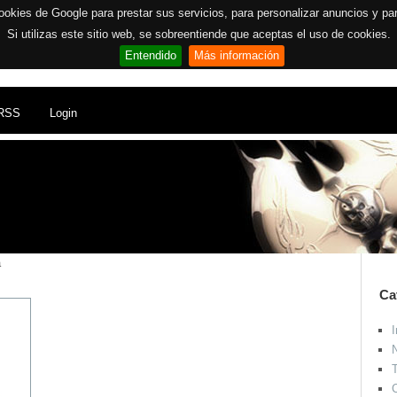
ookies de Google para prestar sus servicios, para personalizar anuncios y para 
Si utilizas este sitio web, se sobreentiende que aceptas el uso de cookies.
Entendido
Más información
RSS
Login
a
Ca
I
N
T