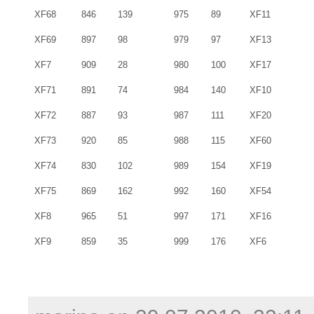
XF68
846
139
975
89
XF11
XF69
897
98
979
97
XF13
XF7
909
28
980
100
XF17
XF71
891
74
984
140
XF10
XF72
887
93
987
111
XF20
XF73
920
85
988
115
XF60
XF74
830
102
989
154
XF19
XF75
869
162
992
160
XF54
XF8
965
51
997
171
XF16
XF9
859
35
999
176
XF6