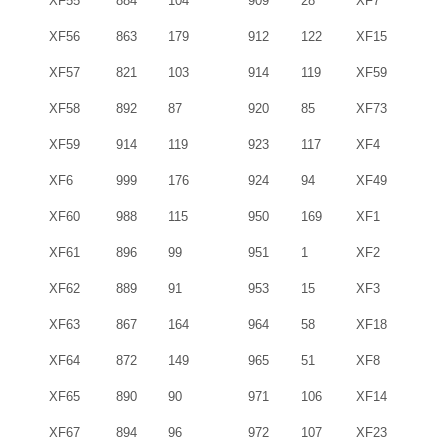
XF55
884
104
909
28
XF7
XF56
863
179
912
122
XF15
XF57
821
103
914
119
XF59
XF58
892
87
920
85
XF73
XF59
914
119
923
117
XF4
XF6
999
176
924
94
XF49
XF60
988
115
950
169
XF1
XF61
896
99
951
1
XF2
XF62
889
91
953
15
XF3
XF63
867
164
964
58
XF18
XF64
872
149
965
51
XF8
XF65
890
90
971
106
XF14
XF67
894
96
972
107
XF23