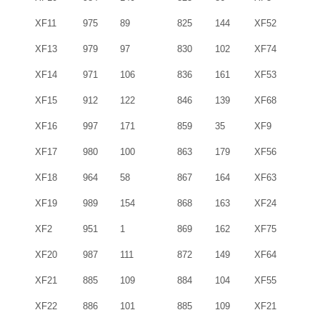
XF11
975
89
825
144
XF52
XF13
979
97
830
102
XF74
XF14
971
106
836
161
XF53
XF15
912
122
846
139
XF68
XF16
997
171
859
35
XF9
XF17
980
100
863
179
XF56
XF18
964
58
867
164
XF63
XF19
989
154
868
163
XF24
XF2
951
1
869
162
XF75
XF20
987
111
872
149
XF64
XF21
885
109
884
104
XF55
XF22
886
101
885
109
XF21