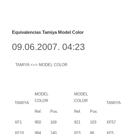
Equivalencias Tamiya Model Color
09.06.2007. 04:23
TAMIYA <=> MODEL COLOR
MODEL
MODEL
COLOR
COLOR
TAMIYA
TAMIYA
Ref.
Pos.
Ref.
Pos.
XF1
950
169
821
103
XF57
XF10
984
140
823
86
XF5