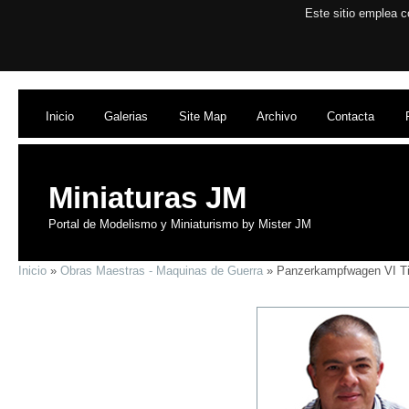
Este sitio emplea c
Inicio
Galerias
Site Map
Archivo
Contacta
Miniaturas JM
Portal de Modelismo y Miniaturismo by Mister JM
Inicio
»
Obras Maestras - Maquinas de Guerra
» Panzerkampfwagen VI Tig