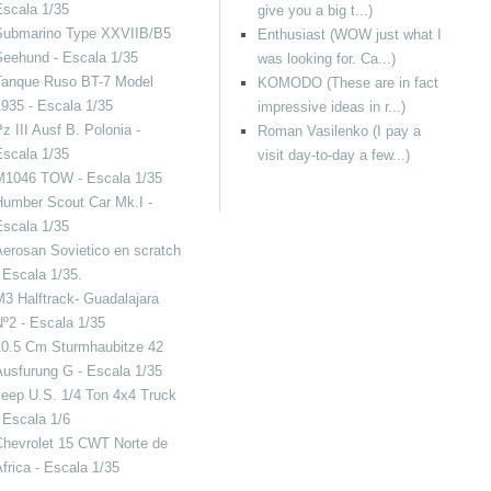
scala 1/35
give you a big t...)
Submarino Type XXVIIB/B5
Enthusiast (WOW just what I
eehund - Escala 1/35
was looking for. Ca...)
Tanque Ruso BT-7 Model
KOMODO (These are in fact
935 - Escala 1/35
impressive ideas in r...)
z III Ausf B. Polonia -
Roman Vasilenko (I pay a
scala 1/35
visit day-to-day a few...)
M1046 TOW - Escala 1/35
umber Scout Car Mk.I -
scala 1/35
erosan Sovietico en scratch
 Escala 1/35.
3 Halftrack- Guadalajara
º2 - Escala 1/35
10.5 Cm Sturmhaubitze 42
usfurung G - Escala 1/35
eep U.S. 1/4 Ton 4x4 Truck
 Escala 1/6
Chevrolet 15 CWT Norte de
frica - Escala 1/35