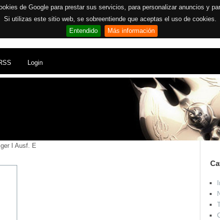
ookies de Google para prestar sus servicios, para personalizar anuncios y para 
Si utilizas este sitio web, se sobreentiende que aceptas el uso de cookies.
Entendido
Más información
RSS
Login
er I Ausf. E
Ca
I
N
T