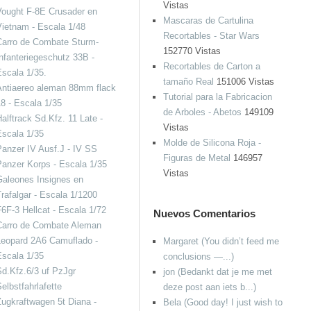
Vistas
Vought F-8E Crusader en
Mascaras de Cartulina
ietnam - Escala 1/48
Recortables - Star Wars
Carro de Combate Sturm-
152770 Vistas
nfanteriegeschutz 33B -
Recortables de Carton a
scala 1/35.
tamaño Real
151006 Vistas
Antiaereo aleman 88mm flack
Tutorial para la Fabricacion
8 - Escala 1/35
de Arboles - Abetos
149109
alftrack Sd.Kfz. 11 Late -
Vistas
scala 1/35
Molde de Silicona Roja -
anzer IV Ausf.J - IV SS
Figuras de Metal
146957
anzer Korps - Escala 1/35
Vistas
aleones Insignes en
rafalgar - Escala 1/1200
6F-3 Hellcat - Escala 1/72
Nuevos Comentarios
Carro de Combate Aleman
Leopard 2A6 Camuflado -
Margaret (You didn’t feed me
scala 1/35
conclusions —...)
d.Kfz.6/3 uf PzJgr
jon (Bedankt dat je me met
elbstfahrlafette
deze post aan iets b...)
ugkraftwagen 5t Diana -
Bela (Good day! I just wish to