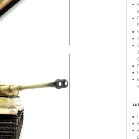
P
P
W
S
S
R
R
M
Ar
E