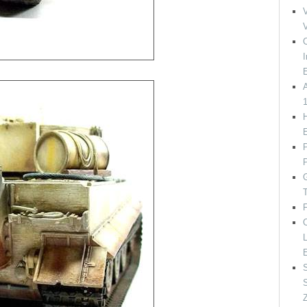
V
I
E
1
H
E
P
P
G
T
F
E
S
S
Z