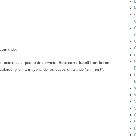
M
O
C
O
e comando.
O
s adicionales para este servicio.
Este carro batalló en todos
F
olores y en la mayoría de los casos utilizando “zimmerit”.
O
V
V
O
U
R
O