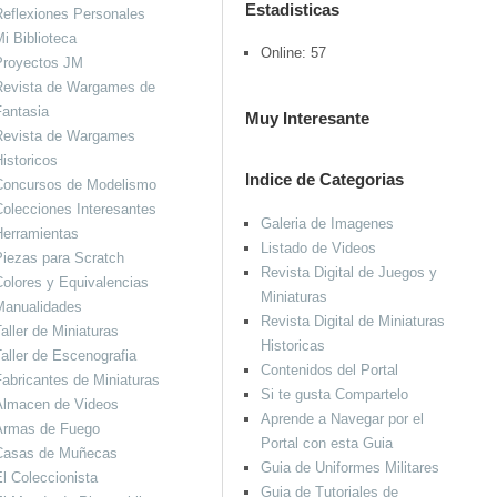
Estadisticas
eflexiones Personales
i Biblioteca
Online: 57
Proyectos JM
Revista de Wargames de
antasia
Muy Interesante
Revista de Wargames
istoricos
Indice de Categorias
Concursos de Modelismo
olecciones Interesantes
Galeria de Imagenes
Herramientas
Listado de Videos
iezas para Scratch
Revista Digital de Juegos y
olores y Equivalencias
Miniaturas
Manualidades
Revista Digital de Miniaturas
aller de Miniaturas
Historicas
aller de Escenografia
Contenidos del Portal
abricantes de Miniaturas
Si te gusta Compartelo
Almacen de Videos
Aprende a Navegar por el
Armas de Fuego
Portal con esta Guia
Casas de Muñecas
Guia de Uniformes Militares
l Coleccionista
Guia de Tutoriales de