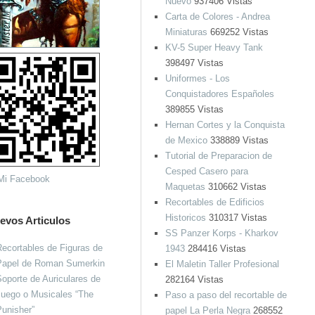
Nuevo
937406 Vistas
Carta de Colores - Andrea
Miniaturas
669252 Vistas
KV-5 Super Heavy Tank
398497 Vistas
Uniformes - Los
Conquistadores Españoles
389855 Vistas
Hernan Cortes y la Conquista
de Mexico
338889 Vistas
Tutorial de Preparacion de
Cesped Casero para
Maquetas
310662 Vistas
Recortables de Edificios
Historicos
310317 Vistas
evos Articulos
SS Panzer Korps - Kharkov
ecortables de Figuras de
1943
284416 Vistas
Papel de Roman Sumerkin
El Maletin Taller Profesional
oporte de Auriculares de
282164 Vistas
Juego o Musicales “The
Paso a paso del recortable de
unisher”
papel La Perla Negra
268552