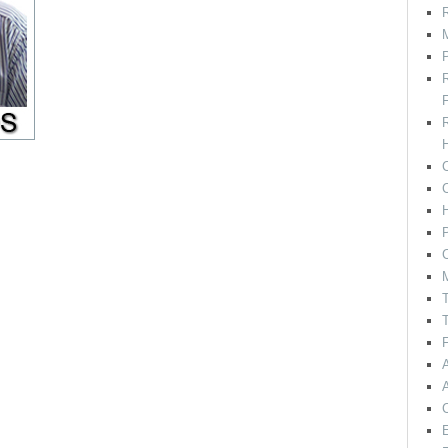
R
M
F
H
C
P
C
T
T
F
E