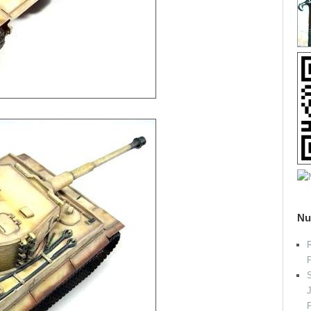
Nu
R
S
P