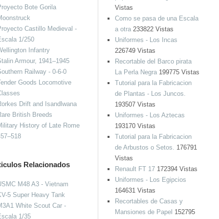
royecto Bote Gorila
Vistas
Moonstruck
Como se pasa de una Escala
royecto Castillo Medieval -
a otra
233822 Vistas
Escala 1/250
Uniformes - Los Incas
ellington Infantry
226749 Vistas
talin Armour, 1941–1945
Recortable del Barco pirata
outhern Railway - 0-6-0
La Perla Negra
199775 Vistas
Tender Goods Locomotive
Tutorial para la Fabricacion
Classes
de Plantas - Los Juncos.
orkes Drift and Isandlwana
193507 Vistas
are British Breeds
Uniformes - Los Aztecas
ilitary History of Late Rome
193170 Vistas
457–518
Tutorial para la Fabricacion
de Arbustos o Setos.
176791
Vistas
ticulos Relacionados
Renault FT 17
172394 Vistas
Uniformes - Los Egipcios
USMC M48 A3 - Vietnam
164631 Vistas
KV-5 Super Heavy Tank
Recortables de Casas y
M3A1 White Scout Car -
Mansiones de Papel
152795
scala 1/35