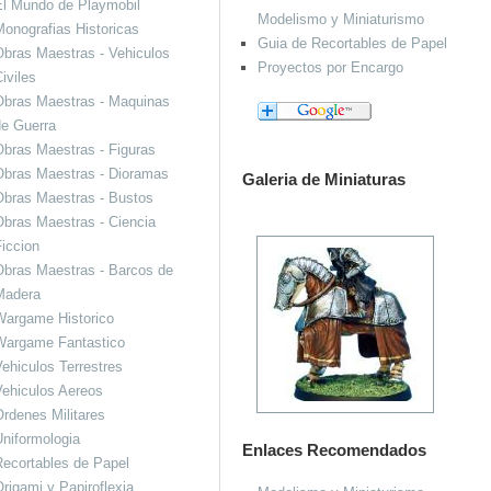
El Mundo de Playmobil
Modelismo y Miniaturismo
onografias Historicas
Guia de Recortables de Papel
bras Maestras - Vehiculos
Proyectos por Encargo
iviles
Obras Maestras - Maquinas
de Guerra
bras Maestras - Figuras
Obras Maestras - Dioramas
Galeria de Miniaturas
Obras Maestras - Bustos
bras Maestras - Ciencia
iccion
bras Maestras - Barcos de
Madera
Wargame Historico
Wargame Fantastico
ehiculos Terrestres
ehiculos Aereos
rdenes Militares
niformologia
Enlaces Recomendados
ecortables de Papel
rigami y Papiroflexia