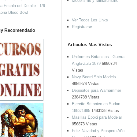
Modelismo y Miniaturismo
a Escala del Detalle - 1/6
Zona Blood Bowl
Ver Todos Los Links
Registrarse
y Recomendado
Articulos Mas Vistos
Uniformes Britanicos - Guerra
Anglo-Zulu 1879
6890734
Vistas
Navy Board Ship Models
4959874 Vistas
Depositos para Warhammer
2384788 Vistas
Ejercito Britanico en Sudan
1883/1885
1483138 Vistas
Masillas Epoxi para Modelar
956873 Vistas
Feliz Navidad y Prospero Año