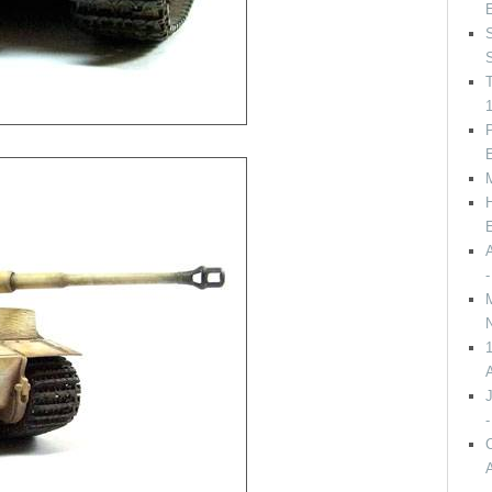
E
S
1
P
E
H
E
A
-
M
N
A
J
-
A