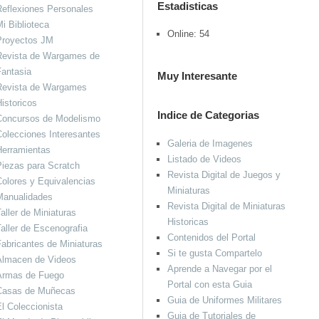
Estadisticas
eflexiones Personales
i Biblioteca
Online: 54
Proyectos JM
Revista de Wargames de
antasia
Muy Interesante
Revista de Wargames
istoricos
Indice de Categorias
Concursos de Modelismo
olecciones Interesantes
Galeria de Imagenes
Herramientas
Listado de Videos
iezas para Scratch
Revista Digital de Juegos y
olores y Equivalencias
Miniaturas
Manualidades
Revista Digital de Miniaturas
aller de Miniaturas
Historicas
aller de Escenografia
Contenidos del Portal
abricantes de Miniaturas
Si te gusta Compartelo
Almacen de Videos
Aprende a Navegar por el
Armas de Fuego
Portal con esta Guia
Casas de Muñecas
Guia de Uniformes Militares
l Coleccionista
Guia de Tutoriales de