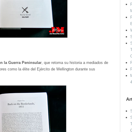
P
P
W
S
S
en la Guerra Peninsular
, que retoma su historia a mediados de
R
es como la élite del Ejército de Wellington durante sus
R
M
Ar
S
S