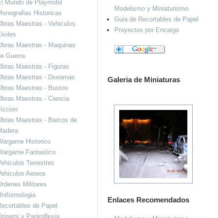
El Mundo de Playmobil
Modelismo y Miniaturismo
onografias Historicas
Guia de Recortables de Papel
bras Maestras - Vehiculos
Proyectos por Encargo
iviles
Obras Maestras - Maquinas
de Guerra
bras Maestras - Figuras
Obras Maestras - Dioramas
Galeria de Miniaturas
Obras Maestras - Bustos
bras Maestras - Ciencia
iccion
bras Maestras - Barcos de
Madera
Wargame Historico
Wargame Fantastico
ehiculos Terrestres
ehiculos Aereos
rdenes Militares
niformologia
Enlaces Recomendados
ecortables de Papel
rigami y Papiroflexia