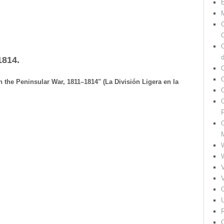
M
O
C
1814.
O
n the Peninsular War, 1811–1814" (La División Ligera en la
O
F
O
V
V
O
U
R
O