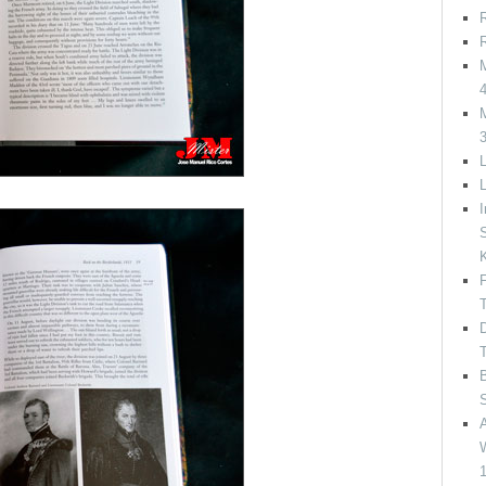
R
R
M
M
L
I
S
F
T
D
T
B
A
W