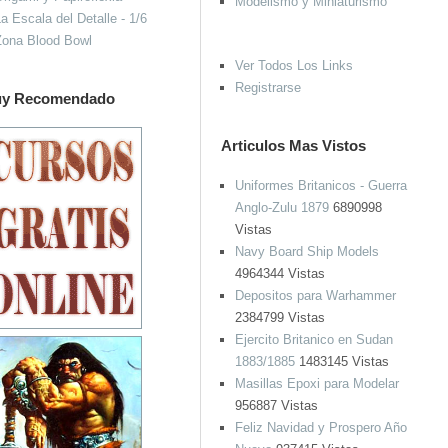
Modelismo y Miniaturismo
a Escala del Detalle - 1/6
Zona Blood Bowl
Ver Todos Los Links
Registrarse
y Recomendado
Articulos Mas Vistos
Uniformes Britanicos - Guerra
Anglo-Zulu 1879
6890998
Vistas
Navy Board Ship Models
4964344 Vistas
Depositos para Warhammer
2384799 Vistas
Ejercito Britanico en Sudan
1883/1885
1483145 Vistas
Masillas Epoxi para Modelar
956887 Vistas
Feliz Navidad y Prospero Año