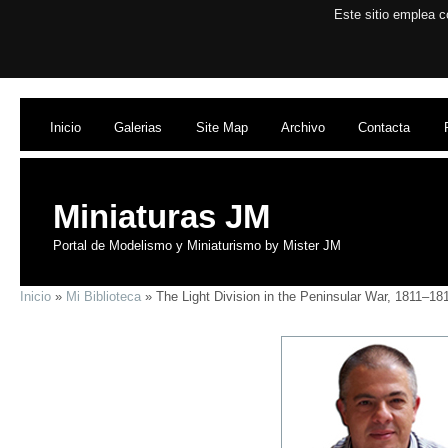
Este sitio emplea c
Inicio
Galerias
Site Map
Archivo
Contacta
Miniaturas JM
Portal de Modelismo y Miniaturismo by Mister JM
Inicio
»
Mi Biblioteca
» The Light Division in the Peninsular War, 1811–18