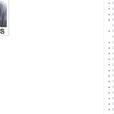
R
M
F
H
C
P
C
T
T
F
E