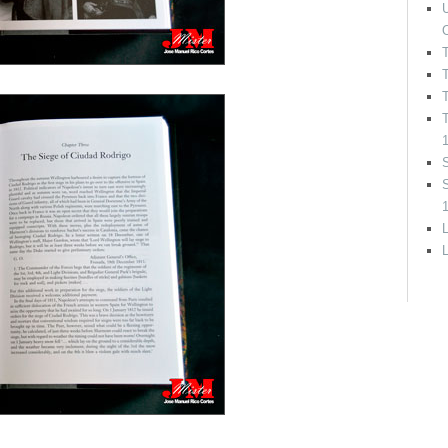
U
T
T
S
L