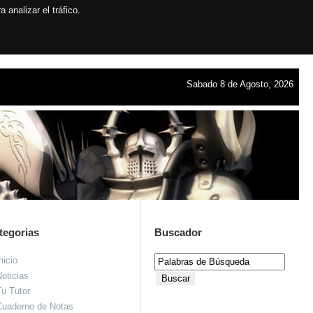
analizar el tráfico.
Sabado 8 de Agosto, 2026
tegorias
Buscador
nicio
oticias
u Tutor
Cuaderno de Notas