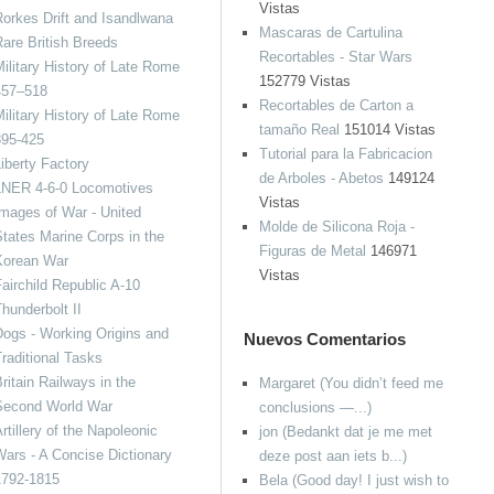
Vistas
orkes Drift and Isandlwana
Mascaras de Cartulina
are British Breeds
Recortables - Star Wars
ilitary History of Late Rome
152779 Vistas
457–518
Recortables de Carton a
ilitary History of Late Rome
tamaño Real
151014 Vistas
395-425
Tutorial para la Fabricacion
iberty Factory
de Arboles - Abetos
149124
LNER 4-6-0 Locomotives
Vistas
mages of War - United
Molde de Silicona Roja -
tates Marine Corps in the
Figuras de Metal
146971
Korean War
Vistas
airchild Republic A-10
hunderbolt II
ogs - Working Origins and
Nuevos Comentarios
raditional Tasks
ritain Railways in the
Margaret (You didn’t feed me
Second World War
conclusions —...)
rtillery of the Napoleonic
jon (Bedankt dat je me met
ars - A Concise Dictionary
deze post aan iets b...)
1792-1815
Bela (Good day! I just wish to