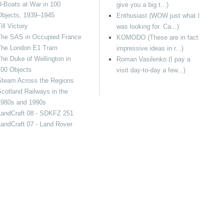
-Boats at War in 100
give you a big t...)
Objects, 1939–1945
Enthusiast (WOW just what I
ill Victory
was looking for. Ca...)
The SAS in Occupied France
KOMODO (These are in fact
The London E1 Tram
impressive ideas in r...)
he Duke of Wellington in
Roman Vasilenko (I pay a
100 Objects
visit day-to-day a few...)
Steam Across the Regions
cotland Railways in the
1980s and 1990s
LandCraft 08 - SDKFZ 251
andCraft 07 - Land Rover