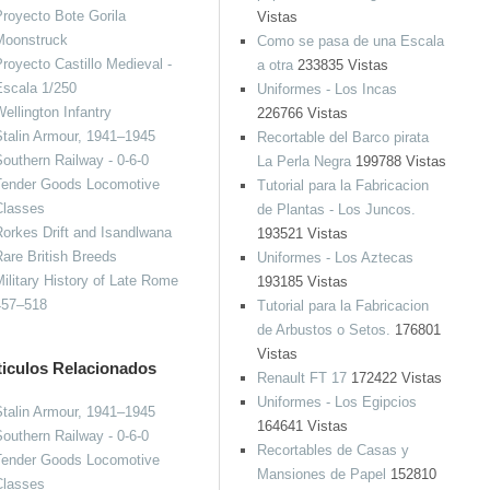
royecto Bote Gorila
Vistas
Moonstruck
Como se pasa de una Escala
royecto Castillo Medieval -
a otra
233835 Vistas
Escala 1/250
Uniformes - Los Incas
ellington Infantry
226766 Vistas
talin Armour, 1941–1945
Recortable del Barco pirata
outhern Railway - 0-6-0
La Perla Negra
199788 Vistas
Tender Goods Locomotive
Tutorial para la Fabricacion
Classes
de Plantas - Los Juncos.
orkes Drift and Isandlwana
193521 Vistas
are British Breeds
Uniformes - Los Aztecas
ilitary History of Late Rome
193185 Vistas
457–518
Tutorial para la Fabricacion
de Arbustos o Setos.
176801
Vistas
ticulos Relacionados
Renault FT 17
172422 Vistas
Uniformes - Los Egipcios
talin Armour, 1941–1945
164641 Vistas
outhern Railway - 0-6-0
Recortables de Casas y
Tender Goods Locomotive
Mansiones de Papel
152810
Classes