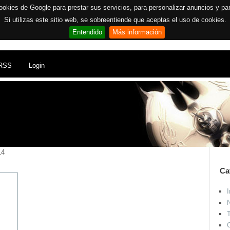
ookies de Google para prestar sus servicios, para personalizar anuncios y para 
Si utilizas este sitio web, se sobreentiende que aceptas el uso de cookies.
Entendido
Más información
RSS
Login
14
Ca
I
N
T