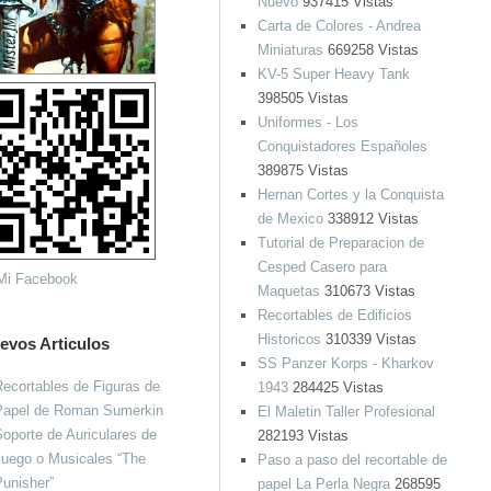
Nuevo
937415 Vistas
Carta de Colores - Andrea
Miniaturas
669258 Vistas
KV-5 Super Heavy Tank
398505 Vistas
Uniformes - Los
Conquistadores Españoles
389875 Vistas
Hernan Cortes y la Conquista
de Mexico
338912 Vistas
Tutorial de Preparacion de
Cesped Casero para
Maquetas
310673 Vistas
Recortables de Edificios
Historicos
310339 Vistas
evos Articulos
SS Panzer Korps - Kharkov
ecortables de Figuras de
1943
284425 Vistas
Papel de Roman Sumerkin
El Maletin Taller Profesional
oporte de Auriculares de
282193 Vistas
Juego o Musicales “The
Paso a paso del recortable de
unisher”
papel La Perla Negra
268595