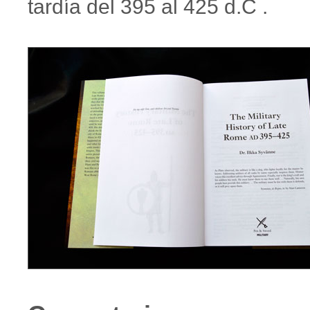
tardía del 395 al 425 d.C .