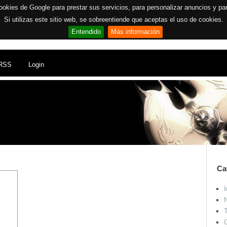
ookies de Google para prestar sus servicios, para personalizar anuncios y para 
Si utilizas este sitio web, se sobreentiende que aceptas el uso de cookies.
Entendido
Más información
RSS
Login
Ca
I
N
T