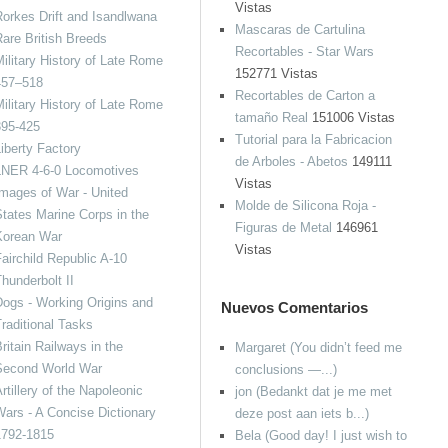
Vistas
orkes Drift and Isandlwana
Mascaras de Cartulina
are British Breeds
Recortables - Star Wars
ilitary History of Late Rome
152771 Vistas
457–518
Recortables de Carton a
ilitary History of Late Rome
tamaño Real
151006 Vistas
395-425
Tutorial para la Fabricacion
iberty Factory
de Arboles - Abetos
149111
LNER 4-6-0 Locomotives
Vistas
mages of War - United
Molde de Silicona Roja -
tates Marine Corps in the
Figuras de Metal
146961
Korean War
Vistas
airchild Republic A-10
hunderbolt II
ogs - Working Origins and
Nuevos Comentarios
raditional Tasks
ritain Railways in the
Margaret (You didn’t feed me
Second World War
conclusions —...)
rtillery of the Napoleonic
jon (Bedankt dat je me met
ars - A Concise Dictionary
deze post aan iets b...)
1792-1815
Bela (Good day! I just wish to