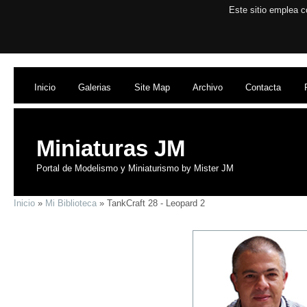
Este sitio emplea c
Inicio
Galerias
Site Map
Archivo
Contacta
Miniaturas JM
Portal de Modelismo y Miniaturismo by Mister JM
Inicio
»
Mi Biblioteca
» TankCraft 28 - Leopard 2