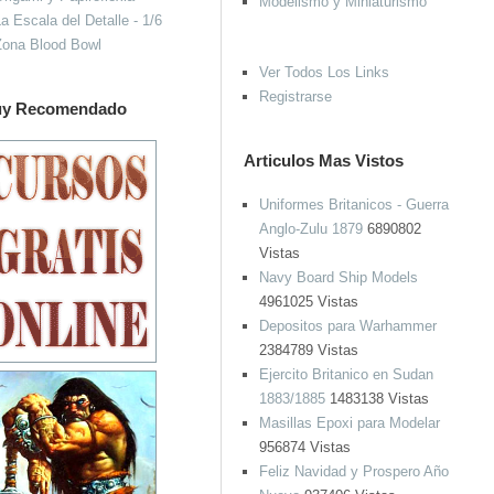
Modelismo y Miniaturismo
a Escala del Detalle - 1/6
Zona Blood Bowl
Ver Todos Los Links
Registrarse
y Recomendado
Articulos Mas Vistos
Uniformes Britanicos - Guerra
Anglo-Zulu 1879
6890802
Vistas
Navy Board Ship Models
4961025 Vistas
Depositos para Warhammer
2384789 Vistas
Ejercito Britanico en Sudan
1883/1885
1483138 Vistas
Masillas Epoxi para Modelar
956874 Vistas
Feliz Navidad y Prospero Año