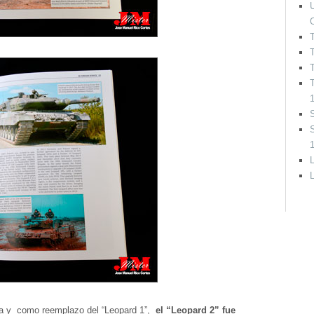
U
T
T
S
L
ría y como reemplazo del “Leopard 1”,
el “Leopard 2” fue