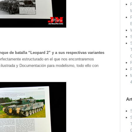
P
P
W
S
S
nque de batalla “Leopard 2” y a sus respectivas variantes
rfectamente estructurado en el que nos encontraremos
R
ilustrada y Documentación para modelismo, todo ello con
R
M
Ar
S
S