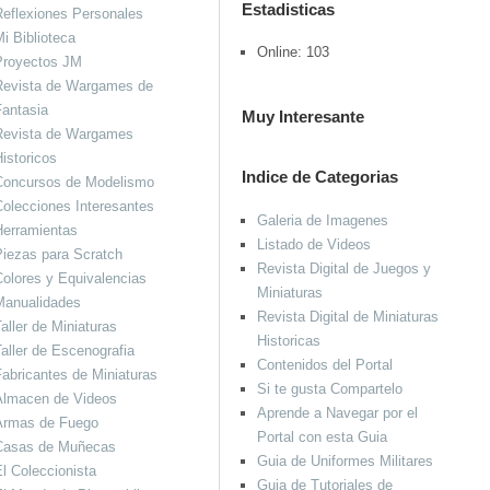
Estadisticas
eflexiones Personales
i Biblioteca
Online: 103
Proyectos JM
Revista de Wargames de
antasia
Muy Interesante
Revista de Wargames
istoricos
Indice de Categorias
Concursos de Modelismo
olecciones Interesantes
Galeria de Imagenes
Herramientas
Listado de Videos
iezas para Scratch
Revista Digital de Juegos y
olores y Equivalencias
Miniaturas
Manualidades
Revista Digital de Miniaturas
aller de Miniaturas
Historicas
aller de Escenografia
Contenidos del Portal
abricantes de Miniaturas
Si te gusta Compartelo
Almacen de Videos
Aprende a Navegar por el
Armas de Fuego
Portal con esta Guia
Casas de Muñecas
Guia de Uniformes Militares
l Coleccionista
Guia de Tutoriales de