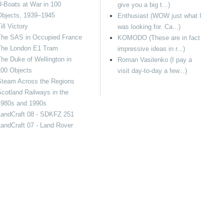
-Boats at War in 100
give you a big t...)
Objects, 1939–1945
Enthusiast (WOW just what I
ill Victory
was looking for. Ca...)
The SAS in Occupied France
KOMODO (These are in fact
The London E1 Tram
impressive ideas in r...)
he Duke of Wellington in
Roman Vasilenko (I pay a
100 Objects
visit day-to-day a few...)
Steam Across the Regions
cotland Railways in the
1980s and 1990s
LandCraft 08 - SDKFZ 251
andCraft 07 - Land Rover