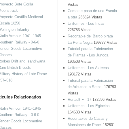
royecto Bote Gorila
Vistas
Moonstruck
Como se pasa de una Escala
royecto Castillo Medieval -
a otra
233824 Vistas
Escala 1/250
Uniformes - Los Incas
ellington Infantry
226753 Vistas
talin Armour, 1941–1945
Recortable del Barco pirata
outhern Railway - 0-6-0
La Perla Negra
199777 Vistas
Tender Goods Locomotive
Tutorial para la Fabricacion
Classes
de Plantas - Los Juncos.
orkes Drift and Isandlwana
193508 Vistas
are British Breeds
Uniformes - Los Aztecas
ilitary History of Late Rome
193172 Vistas
457–518
Tutorial para la Fabricacion
de Arbustos o Setos.
176793
Vistas
ticulos Relacionados
Renault FT 17
172396 Vistas
Uniformes - Los Egipcios
talin Armour, 1941–1945
164633 Vistas
outhern Railway - 0-6-0
Recortables de Casas y
Tender Goods Locomotive
Mansiones de Papel
152801
Classes