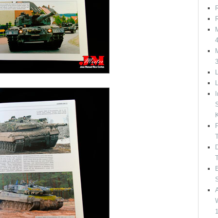
R
R
M
M
L
I
S
F
T
D
T
B
A
W