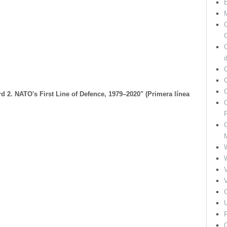
M
O
C
O
rd 2. NATO's First Line of Defence, 1979–2020" (Primera línea
O
F
O
V
V
O
U
R
O