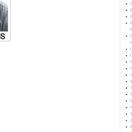
R
M
F
H
C
P
C
T
T
F
E