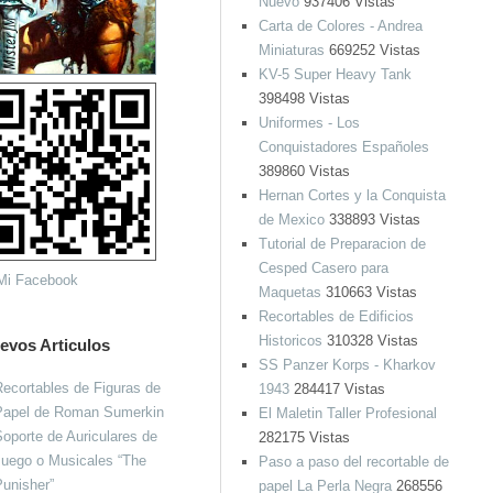
Nuevo
937406 Vistas
Carta de Colores - Andrea
Miniaturas
669252 Vistas
KV-5 Super Heavy Tank
398498 Vistas
Uniformes - Los
Conquistadores Españoles
389860 Vistas
Hernan Cortes y la Conquista
de Mexico
338893 Vistas
Tutorial de Preparacion de
Cesped Casero para
Maquetas
310663 Vistas
Recortables de Edificios
Historicos
310328 Vistas
evos Articulos
SS Panzer Korps - Kharkov
ecortables de Figuras de
1943
284417 Vistas
Papel de Roman Sumerkin
El Maletin Taller Profesional
oporte de Auriculares de
282175 Vistas
Juego o Musicales “The
Paso a paso del recortable de
unisher”
papel La Perla Negra
268556