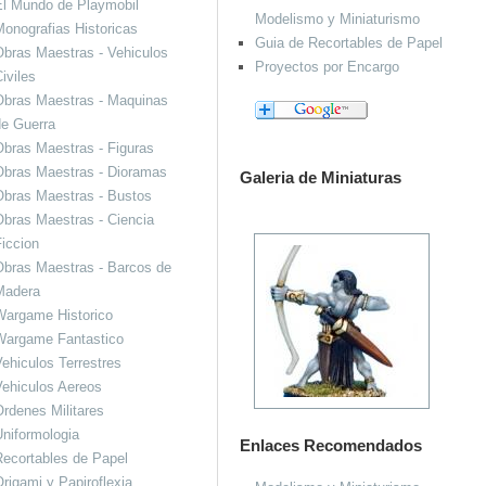
El Mundo de Playmobil
Modelismo y Miniaturismo
onografias Historicas
Guia de Recortables de Papel
bras Maestras - Vehiculos
Proyectos por Encargo
iviles
Obras Maestras - Maquinas
de Guerra
bras Maestras - Figuras
Obras Maestras - Dioramas
Galeria de Miniaturas
Obras Maestras - Bustos
bras Maestras - Ciencia
iccion
bras Maestras - Barcos de
Madera
Wargame Historico
Wargame Fantastico
ehiculos Terrestres
ehiculos Aereos
rdenes Militares
niformologia
Enlaces Recomendados
ecortables de Papel
rigami y Papiroflexia