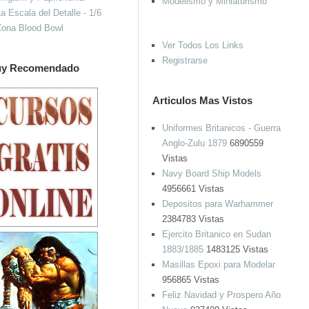
Modelismo y Miniaturismo
a Escala del Detalle - 1/6
Zona Blood Bowl
Ver Todos Los Links
Registrarse
y Recomendado
Articulos Mas Vistos
Uniformes Britanicos - Guerra
Anglo-Zulu 1879
6890559
Vistas
Navy Board Ship Models
4956661 Vistas
Depositos para Warhammer
2384783 Vistas
Ejercito Britanico en Sudan
1883/1885
1483125 Vistas
Masillas Epoxi para Modelar
956865 Vistas
Feliz Navidad y Prospero Año