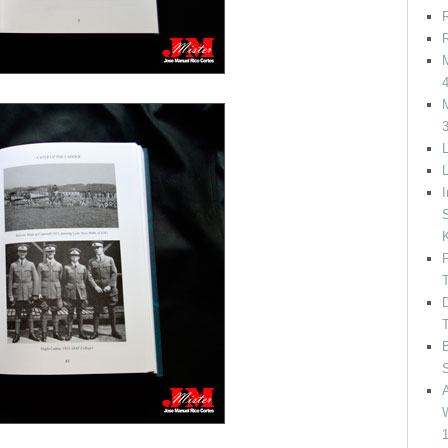
R
R
M
M
L
I
S
F
T
D
T
B
A
W