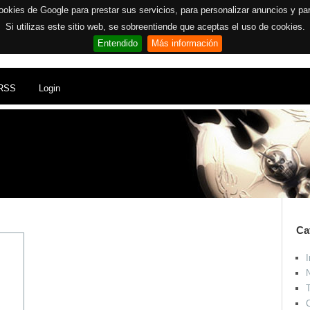
ookies de Google para prestar sus servicios, para personalizar anuncios y para 
Si utilizas este sitio web, se sobreentiende que aceptas el uso de cookies.
Entendido
Más información
RSS
Login
Ca
I
N
T