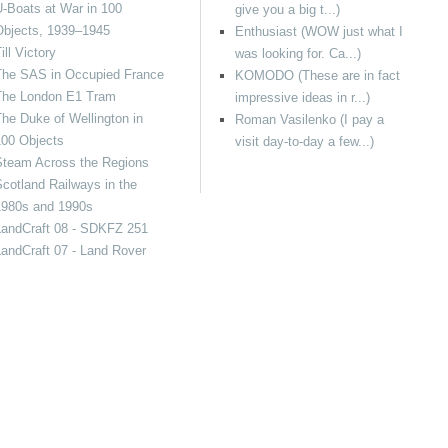
-Boats at War in 100
give you a big t...)
Objects, 1939–1945
Enthusiast (WOW just what I
ill Victory
was looking for. Ca...)
The SAS in Occupied France
KOMODO (These are in fact
The London E1 Tram
impressive ideas in r...)
he Duke of Wellington in
Roman Vasilenko (I pay a
100 Objects
visit day-to-day a few...)
Steam Across the Regions
cotland Railways in the
1980s and 1990s
LandCraft 08 - SDKFZ 251
andCraft 07 - Land Rover