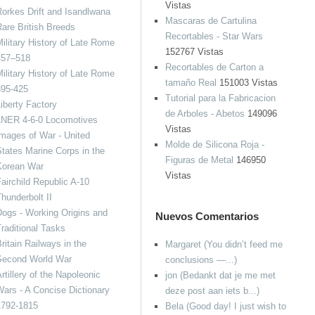
Vistas
orkes Drift and Isandlwana
Mascaras de Cartulina
are British Breeds
Recortables - Star Wars
ilitary History of Late Rome
152767 Vistas
457–518
Recortables de Carton a
ilitary History of Late Rome
tamaño Real
151003 Vistas
395-425
Tutorial para la Fabricacion
iberty Factory
de Arboles - Abetos
149096
LNER 4-6-0 Locomotives
Vistas
mages of War - United
Molde de Silicona Roja -
tates Marine Corps in the
Figuras de Metal
146950
Korean War
Vistas
airchild Republic A-10
hunderbolt II
ogs - Working Origins and
Nuevos Comentarios
raditional Tasks
ritain Railways in the
Margaret (You didn’t feed me
Second World War
conclusions —...)
rtillery of the Napoleonic
jon (Bedankt dat je me met
ars - A Concise Dictionary
deze post aan iets b...)
1792-1815
Bela (Good day! I just wish to