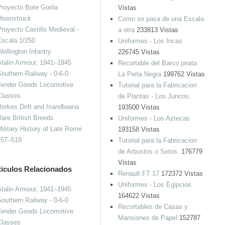
royecto Bote Gorila
Vistas
Moonstruck
Como se pasa de una Escala
royecto Castillo Medieval -
a otra
233813 Vistas
Escala 1/250
Uniformes - Los Incas
ellington Infantry
226745 Vistas
talin Armour, 1941–1945
Recortable del Barco pirata
outhern Railway - 0-6-0
La Perla Negra
199762 Vistas
Tender Goods Locomotive
Tutorial para la Fabricacion
Classes
de Plantas - Los Juncos.
orkes Drift and Isandlwana
193500 Vistas
are British Breeds
Uniformes - Los Aztecas
ilitary History of Late Rome
193158 Vistas
457–518
Tutorial para la Fabricacion
de Arbustos o Setos.
176779
Vistas
ticulos Relacionados
Renault FT 17
172372 Vistas
Uniformes - Los Egipcios
talin Armour, 1941–1945
164622 Vistas
outhern Railway - 0-6-0
Recortables de Casas y
Tender Goods Locomotive
Mansiones de Papel
152787
Classes