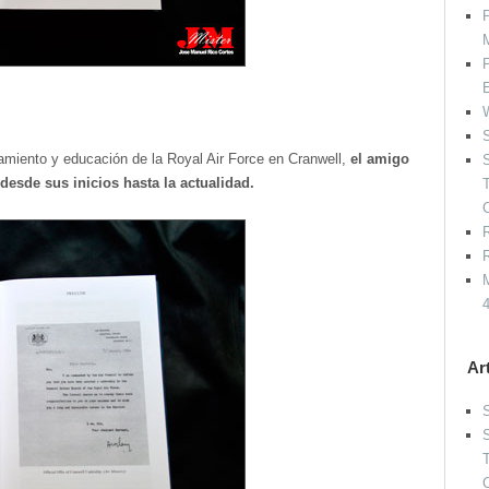
P
P
W
S
amiento y educación de la Royal Air Force en Cranwell,
el amigo
S
esde sus inicios hasta la actualidad.
R
R
M
Ar
S
S