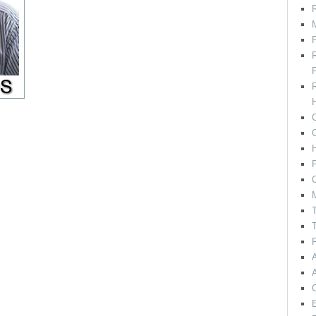
R
M
F
H
C
P
C
T
T
F
E