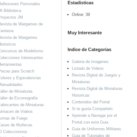
Estadisticas
eflexiones Personales
i Biblioteca
Online: 39
Proyectos JM
Revista de Wargames de
antasia
Muy Interesante
Revista de Wargames
istoricos
Indice de Categorias
Concursos de Modelismo
olecciones Interesantes
Galeria de Imagenes
Herramientas
Listado de Videos
iezas para Scratch
Revista Digital de Juegos y
olores y Equivalencias
Miniaturas
Manualidades
Revista Digital de Miniaturas
aller de Miniaturas
Historicas
aller de Escenografia
Contenidos del Portal
abricantes de Miniaturas
Si te gusta Compartelo
Almacen de Videos
Aprende a Navegar por el
Armas de Fuego
Portal con esta Guia
Casas de Muñecas
Guia de Uniformes Militares
l Coleccionista
Guia de Tutoriales de