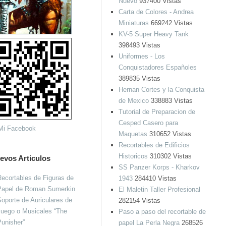
Nuevo
937400 Vistas
Carta de Colores - Andrea
Miniaturas
669242 Vistas
KV-5 Super Heavy Tank
398493 Vistas
Uniformes - Los
Conquistadores Españoles
389835 Vistas
Hernan Cortes y la Conquista
de Mexico
338883 Vistas
Tutorial de Preparacion de
Cesped Casero para
Maquetas
310652 Vistas
Recortables de Edificios
Historicos
310302 Vistas
evos Articulos
SS Panzer Korps - Kharkov
ecortables de Figuras de
1943
284410 Vistas
Papel de Roman Sumerkin
El Maletin Taller Profesional
oporte de Auriculares de
282154 Vistas
Juego o Musicales “The
Paso a paso del recortable de
unisher”
papel La Perla Negra
268526