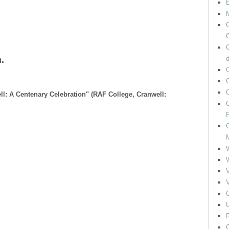
M
O
C
n.
O
l: A Centenary Celebration" (RAF College, Cranwell:
O
F
O
V
V
O
U
R
O