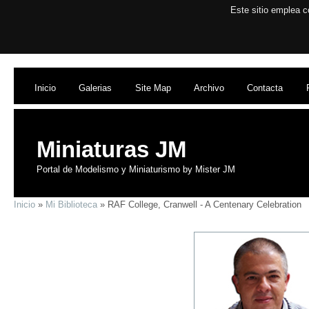
Este sitio emplea c
Inicio
Galerias
Site Map
Archivo
Contacta
Miniaturas JM
Portal de Modelismo y Miniaturismo by Mister JM
Inicio
»
Mi Biblioteca
» RAF College, Cranwell - A Centenary Celebration