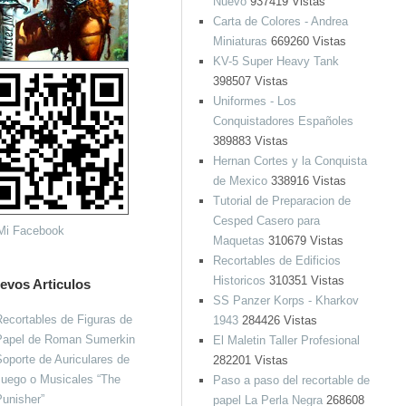
Nuevo
937419 Vistas
Carta de Colores - Andrea
Miniaturas
669260 Vistas
KV-5 Super Heavy Tank
398507 Vistas
Uniformes - Los
Conquistadores Españoles
389883 Vistas
Hernan Cortes y la Conquista
de Mexico
338916 Vistas
Tutorial de Preparacion de
Cesped Casero para
Maquetas
310679 Vistas
Recortables de Edificios
Historicos
310351 Vistas
evos Articulos
SS Panzer Korps - Kharkov
ecortables de Figuras de
1943
284426 Vistas
Papel de Roman Sumerkin
El Maletin Taller Profesional
oporte de Auriculares de
282201 Vistas
Juego o Musicales “The
Paso a paso del recortable de
unisher”
papel La Perla Negra
268608