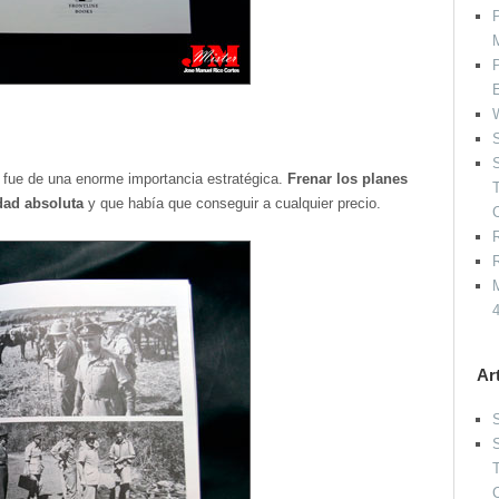
P
P
W
S
S
fue de una enorme importancia estratégica.
Frenar los planes
dad absoluta
y que había que conseguir a cualquier precio.
R
R
M
Ar
S
S