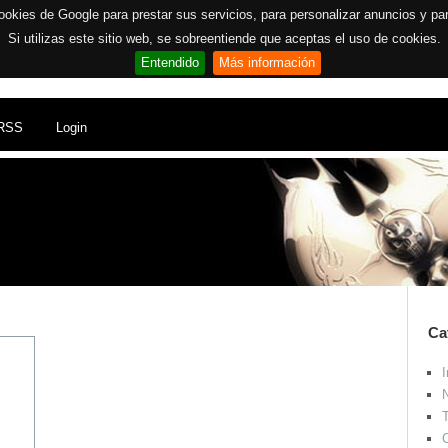
ookies de Google para prestar sus servicios, para personalizar anuncios y para 
Si utilizas este sitio web, se sobreentiende que aceptas el uso de cookies.
Entendido
Más información
RSS
Login
Ca
I
N
T