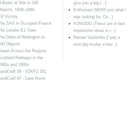
-Boats at War in 100
give you a big t...)
Objects, 1939–1945
Enthusiast (WOW just what I
ill Victory
was looking for. Ca...)
The SAS in Occupied France
KOMODO (These are in fact
The London E1 Tram
impressive ideas in r...)
he Duke of Wellington in
Roman Vasilenko (I pay a
100 Objects
visit day-to-day a few...)
Steam Across the Regions
cotland Railways in the
1980s and 1990s
LandCraft 08 - SDKFZ 251
andCraft 07 - Land Rover