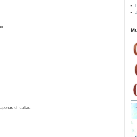
L
ma.
Mu
apenas dificultad.