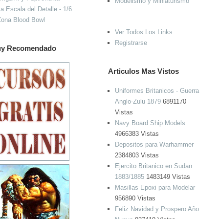
Modelismo y Miniaturismo
a Escala del Detalle - 1/6
Zona Blood Bowl
Ver Todos Los Links
Registrarse
y Recomendado
Articulos Mas Vistos
Uniformes Britanicos - Guerra
Anglo-Zulu 1879
6891170
Vistas
Navy Board Ship Models
4966383 Vistas
Depositos para Warhammer
2384803 Vistas
Ejercito Britanico en Sudan
1883/1885
1483149 Vistas
Masillas Epoxi para Modelar
956890 Vistas
Feliz Navidad y Prospero Año