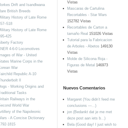
Vistas
orkes Drift and Isandlwana
Mascaras de Cartulina
are British Breeds
Recortables - Star Wars
ilitary History of Late Rome
152782 Vistas
457–518
Recortables de Carton a
ilitary History of Late Rome
tamaño Real
151026 Vistas
395-425
Tutorial para la Fabricacion
iberty Factory
de Arboles - Abetos
149130
LNER 4-6-0 Locomotives
Vistas
mages of War - United
Molde de Silicona Roja -
tates Marine Corps in the
Figuras de Metal
146973
Korean War
Vistas
airchild Republic A-10
hunderbolt II
ogs - Working Origins and
Nuevos Comentarios
raditional Tasks
ritain Railways in the
Margaret (You didn’t feed me
Second World War
conclusions —...)
rtillery of the Napoleonic
jon (Bedankt dat je me met
ars - A Concise Dictionary
deze post aan iets b...)
1792-1815
Bela (Good day! I just wish to