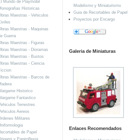
El Mundo de Playmobil
Modelismo y Miniaturismo
onografias Historicas
Guia de Recortables de Papel
bras Maestras - Vehiculos
Proyectos por Encargo
iviles
Obras Maestras - Maquinas
de Guerra
bras Maestras - Figuras
Obras Maestras - Dioramas
Galeria de Miniaturas
Obras Maestras - Bustos
bras Maestras - Ciencia
iccion
bras Maestras - Barcos de
Madera
Wargame Historico
Wargame Fantastico
ehiculos Terrestres
ehiculos Aereos
rdenes Militares
niformologia
Enlaces Recomendados
ecortables de Papel
rigami y Papiroflexia