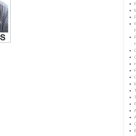
R
M
F
H
C
P
C
T
T
F
E