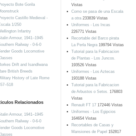
royecto Bote Gorila
Vistas
Moonstruck
Como se pasa de una Escala
royecto Castillo Medieval -
a otra
233839 Vistas
Escala 1/250
Uniformes - Los Incas
ellington Infantry
226771 Vistas
talin Armour, 1941–1945
Recortable del Barco pirata
outhern Railway - 0-6-0
La Perla Negra
199794 Vistas
Tender Goods Locomotive
Tutorial para la Fabricacion
Classes
de Plantas - Los Juncos.
orkes Drift and Isandlwana
193526 Vistas
are British Breeds
Uniformes - Los Aztecas
ilitary History of Late Rome
193188 Vistas
457–518
Tutorial para la Fabricacion
de Arbustos o Setos.
176803
Vistas
ticulos Relacionados
Renault FT 17
172446 Vistas
Uniformes - Los Egipcios
talin Armour, 1941–1945
164654 Vistas
outhern Railway - 0-6-0
Recortables de Casas y
Tender Goods Locomotive
Mansiones de Papel
152817
Classes