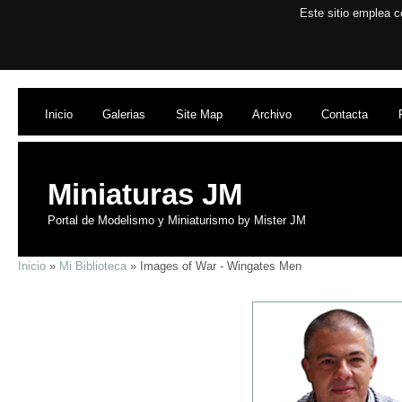
Este sitio emplea c
Inicio
Galerias
Site Map
Archivo
Contacta
Miniaturas JM
Portal de Modelismo y Miniaturismo by Mister JM
Inicio
»
Mi Biblioteca
» Images of War - Wingates Men