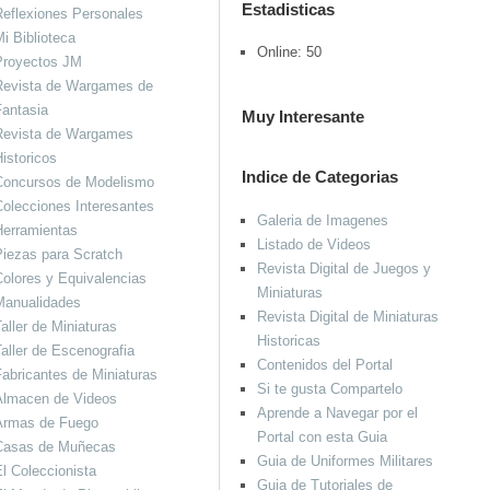
Estadisticas
eflexiones Personales
i Biblioteca
Online: 50
Proyectos JM
Revista de Wargames de
antasia
Muy Interesante
Revista de Wargames
istoricos
Indice de Categorias
Concursos de Modelismo
olecciones Interesantes
Galeria de Imagenes
Herramientas
Listado de Videos
iezas para Scratch
Revista Digital de Juegos y
olores y Equivalencias
Miniaturas
Manualidades
Revista Digital de Miniaturas
aller de Miniaturas
Historicas
aller de Escenografia
Contenidos del Portal
abricantes de Miniaturas
Si te gusta Compartelo
Almacen de Videos
Aprende a Navegar por el
Armas de Fuego
Portal con esta Guia
Casas de Muñecas
Guia de Uniformes Militares
l Coleccionista
Guia de Tutoriales de