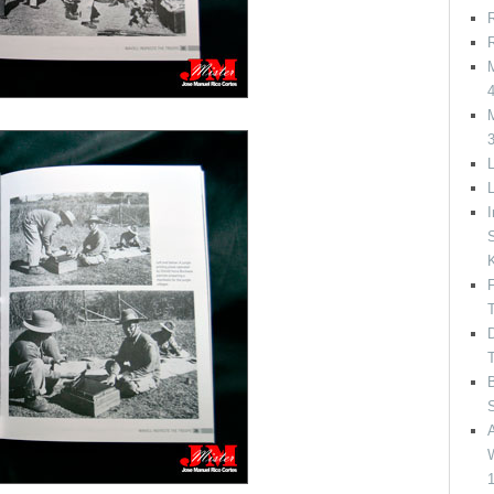
R
R
M
M
L
I
S
F
T
D
T
B
A
W