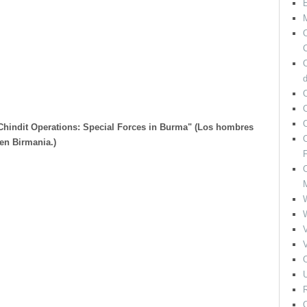
M
O
C
O
Chindit Operations: Special Forces in Burma" (Los hombres
O
en Birmania.)
F
O
V
V
O
U
R
O