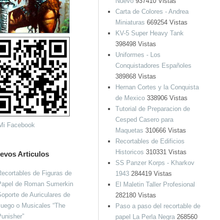
Nuevo
937410 Vistas
Carta de Colores - Andrea
Miniaturas
669254 Vistas
KV-5 Super Heavy Tank
398498 Vistas
Uniformes - Los
Conquistadores Españoles
389868 Vistas
Hernan Cortes y la Conquista
de Mexico
338906 Vistas
Tutorial de Preparacion de
Cesped Casero para
Maquetas
310666 Vistas
Recortables de Edificios
Historicos
310331 Vistas
evos Articulos
SS Panzer Korps - Kharkov
ecortables de Figuras de
1943
284419 Vistas
Papel de Roman Sumerkin
El Maletin Taller Profesional
oporte de Auriculares de
282180 Vistas
Juego o Musicales “The
Paso a paso del recortable de
unisher”
papel La Perla Negra
268560