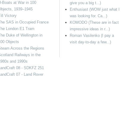
-Boats at War in 100
give you a big t...)
Objects, 1939–1945
Enthusiast (WOW just what I
ill Victory
was looking for. Ca...)
The SAS in Occupied France
KOMODO (These are in fact
The London E1 Tram
impressive ideas in r...)
he Duke of Wellington in
Roman Vasilenko (I pay a
100 Objects
visit day-to-day a few...)
Steam Across the Regions
cotland Railways in the
1980s and 1990s
LandCraft 08 - SDKFZ 251
andCraft 07 - Land Rover