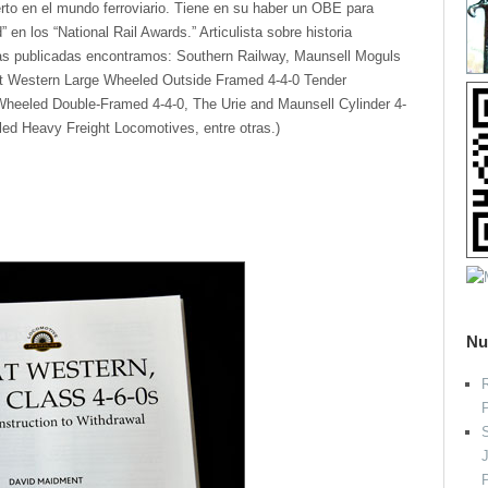
erto en el mundo ferroviario. Tiene en su haber un OBE para
 en los “National Rail Awards.” Articulista sobre historia
obras publicadas encontramos: Southern Railway, Maunsell Moguls
t Western Large Wheeled Outside Framed 4-4-0 Tender
heeled Double-Framed 4-4-0, The Urie and Maunsell Cylinder 4-
ed Heavy Freight Locomotives, entre otras.)
Nu
R
S
P