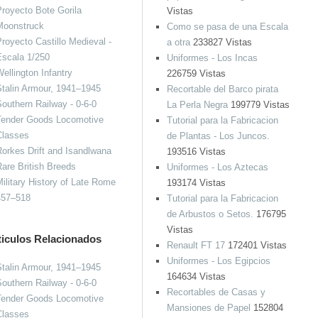
royecto Bote Gorila
Vistas
Moonstruck
Como se pasa de una Escala
royecto Castillo Medieval -
a otra
233827 Vistas
Escala 1/250
Uniformes - Los Incas
ellington Infantry
226759 Vistas
talin Armour, 1941–1945
Recortable del Barco pirata
outhern Railway - 0-6-0
La Perla Negra
199779 Vistas
Tender Goods Locomotive
Tutorial para la Fabricacion
Classes
de Plantas - Los Juncos.
orkes Drift and Isandlwana
193516 Vistas
are British Breeds
Uniformes - Los Aztecas
ilitary History of Late Rome
193174 Vistas
457–518
Tutorial para la Fabricacion
de Arbustos o Setos.
176795
Vistas
ticulos Relacionados
Renault FT 17
172401 Vistas
Uniformes - Los Egipcios
talin Armour, 1941–1945
164634 Vistas
outhern Railway - 0-6-0
Recortables de Casas y
Tender Goods Locomotive
Mansiones de Papel
152804
Classes