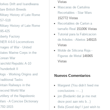
Vistas
orkes Drift and Isandlwana
Mascaras de Cartulina
are British Breeds
Recortables - Star Wars
ilitary History of Late Rome
152772 Vistas
457–518
Recortables de Carton a
ilitary History of Late Rome
tamaño Real
151006 Vistas
395-425
Tutorial para la Fabricacion
iberty Factory
de Arboles - Abetos
149115
LNER 4-6-0 Locomotives
Vistas
mages of War - United
Molde de Silicona Roja -
tates Marine Corps in the
Figuras de Metal
146965
Korean War
Vistas
airchild Republic A-10
hunderbolt II
ogs - Working Origins and
Nuevos Comentarios
raditional Tasks
ritain Railways in the
Margaret (You didn’t feed me
Second World War
conclusions —...)
rtillery of the Napoleonic
jon (Bedankt dat je me met
ars - A Concise Dictionary
deze post aan iets b...)
1792-1815
Bela (Good day! I just wish to