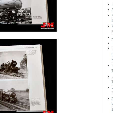
R
R
M
M
L
I
S
F
T
D
T
B
A
W