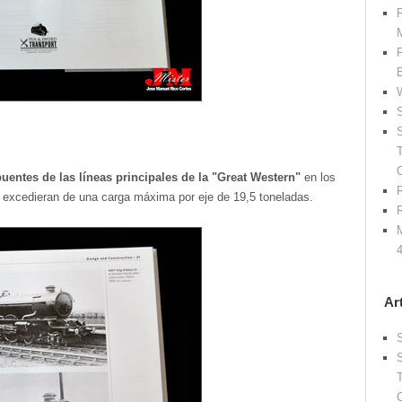
P
P
W
S
S
uentes de las líneas principales de la "Great Western"
en los
R
 excedieran de una carga máxima por eje de 19,5 toneladas.
R
M
Ar
S
S