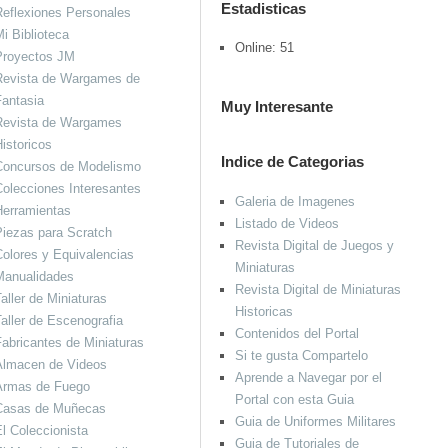
Estadisticas
eflexiones Personales
i Biblioteca
Online: 51
Proyectos JM
Revista de Wargames de
antasia
Muy Interesante
Revista de Wargames
istoricos
Indice de Categorias
Concursos de Modelismo
olecciones Interesantes
Galeria de Imagenes
Herramientas
Listado de Videos
iezas para Scratch
Revista Digital de Juegos y
olores y Equivalencias
Miniaturas
Manualidades
Revista Digital de Miniaturas
aller de Miniaturas
Historicas
aller de Escenografia
Contenidos del Portal
abricantes de Miniaturas
Si te gusta Compartelo
Almacen de Videos
Aprende a Navegar por el
Armas de Fuego
Portal con esta Guia
Casas de Muñecas
Guia de Uniformes Militares
l Coleccionista
Guia de Tutoriales de