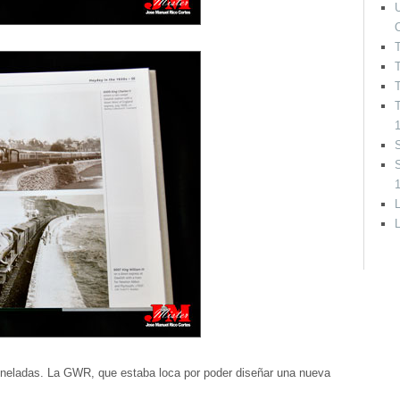
U
T
T
S
L
toneladas. La GWR, que estaba loca por poder diseñar una nueva