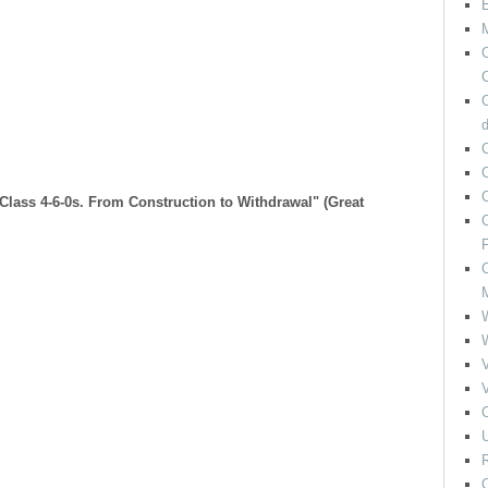
M
O
C
O
Class 4-6-0s. From Construction to Withdrawal" (Great
O
F
O
V
V
O
U
R
O