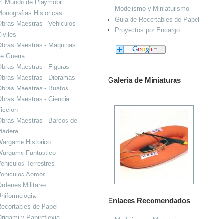
El Mundo de Playmobil
Modelismo y Miniaturismo
onografias Historicas
Guia de Recortables de Papel
bras Maestras - Vehiculos
Proyectos por Encargo
iviles
Obras Maestras - Maquinas
de Guerra
bras Maestras - Figuras
Obras Maestras - Dioramas
Galeria de Miniaturas
Obras Maestras - Bustos
bras Maestras - Ciencia
iccion
bras Maestras - Barcos de
Madera
Wargame Historico
Wargame Fantastico
ehiculos Terrestres
ehiculos Aereos
rdenes Militares
niformologia
Enlaces Recomendados
ecortables de Papel
rigami y Papiroflexia