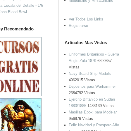
Modelismo y Miniaturismo
a Escala del Detalle - 1/6
Zona Blood Bowl
Ver Todos Los Links
Registrarse
y Recomendado
Articulos Mas Vistos
Uniformes Britanicos - Guerra
Anglo-Zulu 1879
6890857
Vistas
Navy Board Ship Models
4962015 Vistas
Depositos para Warhammer
2384792 Vistas
Ejercito Britanico en Sudan
1883/1885
1483139 Vistas
Masillas Epoxi para Modelar
956876 Vistas
Feliz Navidad y Prospero Año