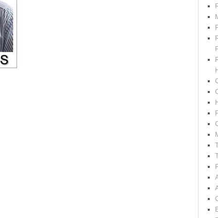
R
M
F
H
C
P
C
T
T
F
E