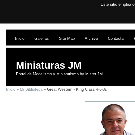
Este sitio emplea c
Inicio
Galerias
Site Map
Archivo
Contacta
Miniaturas JM
Portal de Modelismo y Miniaturismo by Mister JM
Inicio
»
Mi Biblioteca
» Great Western - King Class 4-6-0s