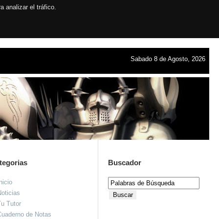
analizar el tráfico.
Sabado 8 de Agosto, 2026
tegorias
Buscador
nicio
oticias
u Tutor
Cuaderno de Notas