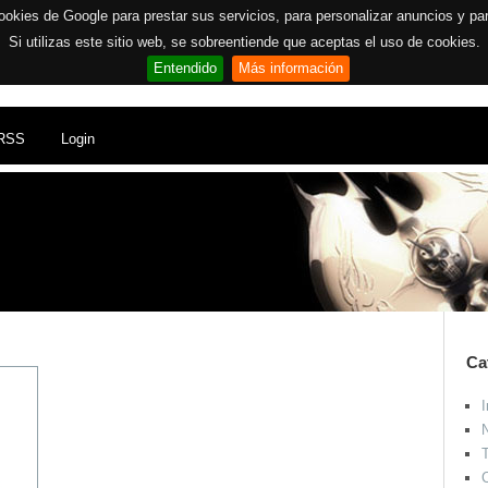
ookies de Google para prestar sus servicios, para personalizar anuncios y para 
Si utilizas este sitio web, se sobreentiende que aceptas el uso de cookies.
Entendido
Más información
RSS
Login
Ca
I
N
T