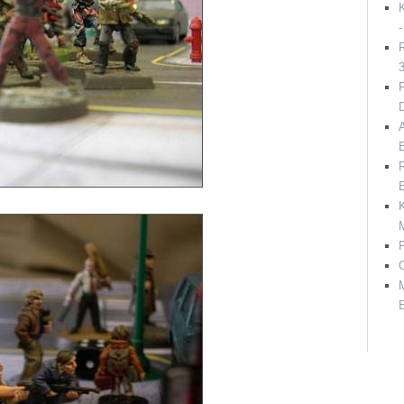
K
R
A
R
E
K
F
M