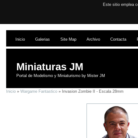
Este sitio emplea c
Inicio
Galerias
Site Map
Archivo
Contacta
Miniaturas JM
Portal de Modelismo y Miniaturismo by Mister JM
Inicio
»
Wargame Fantastico
» Invasion Zombie II - Escala 28mm