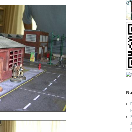
Nu
R
S
P