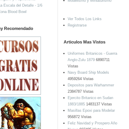
Modelismo y Miniaturismo
a Escala del Detalle - 1/6
Zona Blood Bowl
Ver Todos Los Links
Registrarse
y Recomendado
Articulos Mas Vistos
Uniformes Britanicos - Guerra
Anglo-Zulu 1879
6890711
Vistas
Navy Board Ship Models
4959264 Vistas
Depositos para Warhammer
2384787 Vistas
Ejercito Britanico en Sudan
1883/1885
1483137 Vistas
Masillas Epoxi para Modelar
956872 Vistas
Feliz Navidad y Prospero Año