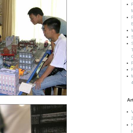
P
P
W
S
S
R
R
M
Ar
V
H