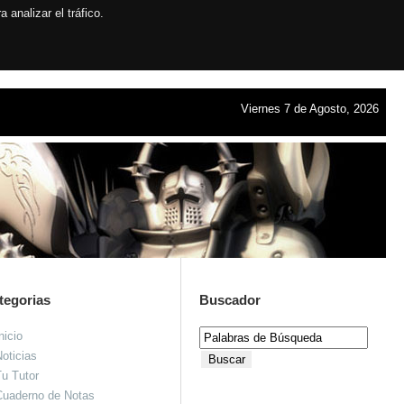
analizar el tráfico.
Viernes 7 de Agosto, 2026
tegorias
Buscador
nicio
oticias
u Tutor
Cuaderno de Notas