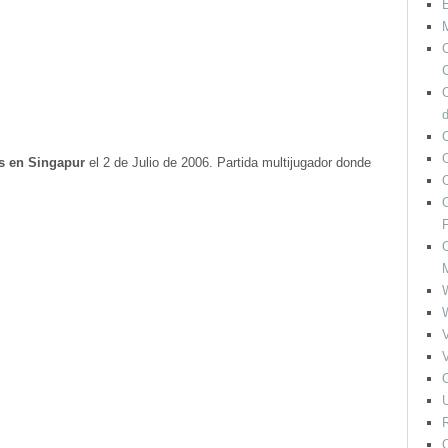
M
O
C
O
s en Singapur
el 2 de Julio de 2006. Partida multijugador donde
O
F
O
V
V
O
U
R
O