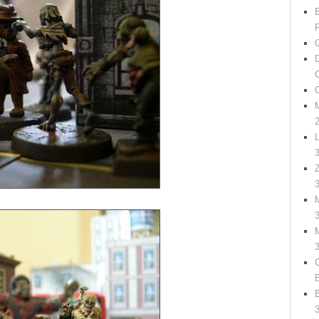
G
D
L
Z
M
M
G
E