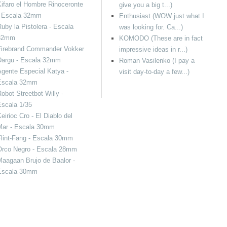
ifaro el Hombre Rinoceronte
give you a big t...)
- Escala 32mm
Enthusiast (WOW just what I
uby la Pistolera - Escala
was looking for. Ca...)
32mm
KOMODO (These are in fact
Firebrand Commander Vokker
impressive ideas in r...)
Dargu - Escala 32mm
Roman Vasilenko (I pay a
gente Especial Katya -
visit day-to-day a few...)
Escala 32mm
obot Streetbot Willy -
scala 1/35
eirioc Cro - El Diablo del
Mar - Escala 30mm
lint-Fang - Escala 30mm
Orco Negro - Escala 28mm
aagaan Brujo de Baalor -
Escala 30mm