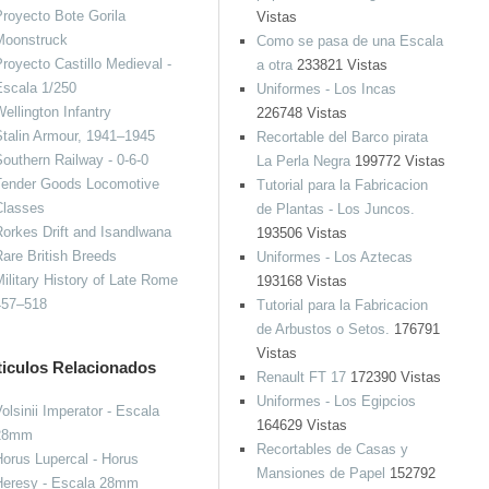
royecto Bote Gorila
Vistas
Moonstruck
Como se pasa de una Escala
royecto Castillo Medieval -
a otra
233821 Vistas
Escala 1/250
Uniformes - Los Incas
ellington Infantry
226748 Vistas
talin Armour, 1941–1945
Recortable del Barco pirata
outhern Railway - 0-6-0
La Perla Negra
199772 Vistas
Tender Goods Locomotive
Tutorial para la Fabricacion
Classes
de Plantas - Los Juncos.
orkes Drift and Isandlwana
193506 Vistas
are British Breeds
Uniformes - Los Aztecas
ilitary History of Late Rome
193168 Vistas
457–518
Tutorial para la Fabricacion
de Arbustos o Setos.
176791
Vistas
ticulos Relacionados
Renault FT 17
172390 Vistas
Uniformes - Los Egipcios
olsinii Imperator - Escala
164629 Vistas
28mm
Recortables de Casas y
orus Lupercal - Horus
Mansiones de Papel
152792
Heresy - Escala 28mm