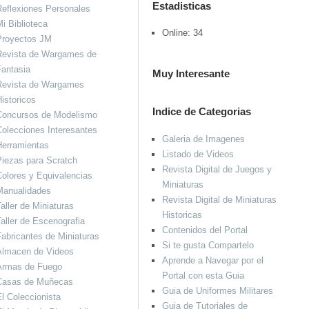
Estadisticas
eflexiones Personales
i Biblioteca
Online: 34
Proyectos JM
Revista de Wargames de
antasia
Muy Interesante
Revista de Wargames
istoricos
Indice de Categorias
Concursos de Modelismo
olecciones Interesantes
Galeria de Imagenes
Herramientas
Listado de Videos
iezas para Scratch
Revista Digital de Juegos y
olores y Equivalencias
Miniaturas
Manualidades
Revista Digital de Miniaturas
aller de Miniaturas
Historicas
aller de Escenografia
Contenidos del Portal
abricantes de Miniaturas
Si te gusta Compartelo
Almacen de Videos
Aprende a Navegar por el
Armas de Fuego
Portal con esta Guia
Casas de Muñecas
Guia de Uniformes Militares
l Coleccionista
Guia de Tutoriales de