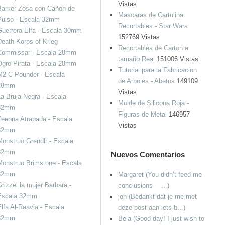
Vistas
Barker Zosa con Cañon de
Mascaras de Cartulina
Pulso - Escala 32mm
Recortables - Star Wars
uerrera Elfa - Escala 30mm
152769 Vistas
eath Korps of Krieg
Recortables de Carton a
Commissar - Escala 28mm
tamaño Real
151006 Vistas
Ogro Pirata - Escala 28mm
Tutorial para la Fabricacion
M2-C Pounder - Escala
de Arboles - Abetos
149109
28mm
Vistas
a Bruja Negra - Escala
Molde de Silicona Roja -
32mm
Figuras de Metal
146957
eeona Atrapada - Escala
Vistas
32mm
onstruo Grendlr - Escala
32mm
Nuevos Comentarios
onstruo Brimstone - Escala
32mm
Margaret (You didn’t feed me
rizzel la mujer Barbara -
conclusions —...)
Escala 32mm
jon (Bedankt dat je me met
lfa Al-Raavia - Escala
deze post aan iets b...)
32mm
Bela (Good day! I just wish to