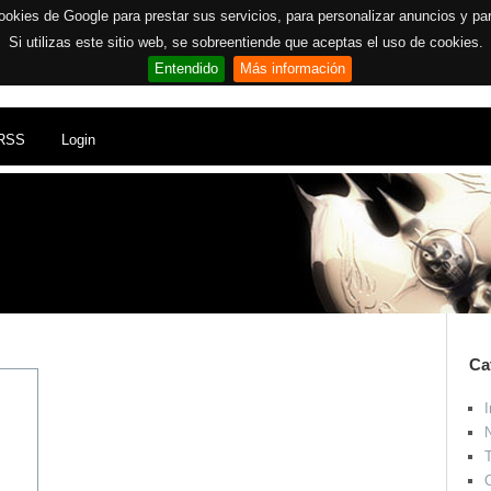
ookies de Google para prestar sus servicios, para personalizar anuncios y para 
Si utilizas este sitio web, se sobreentiende que aceptas el uso de cookies.
Entendido
Más información
RSS
Login
Ca
I
N
T