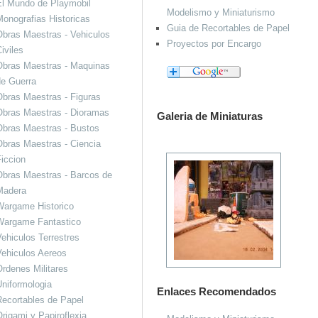
El Mundo de Playmobil
Modelismo y Miniaturismo
onografias Historicas
Guia de Recortables de Papel
bras Maestras - Vehiculos
Proyectos por Encargo
iviles
Obras Maestras - Maquinas
de Guerra
bras Maestras - Figuras
Obras Maestras - Dioramas
Galeria de Miniaturas
Obras Maestras - Bustos
bras Maestras - Ciencia
iccion
bras Maestras - Barcos de
Madera
Wargame Historico
Wargame Fantastico
ehiculos Terrestres
ehiculos Aereos
rdenes Militares
niformologia
Enlaces Recomendados
ecortables de Papel
rigami y Papiroflexia