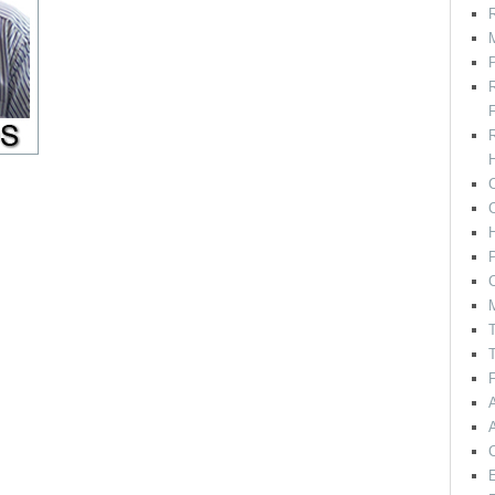
R
M
F
H
C
P
C
T
T
F
E