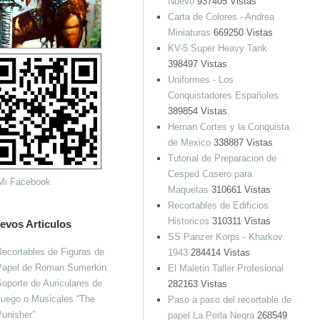
Nuevo
937405 Vistas
Carta de Colores - Andrea
Miniaturas
669250 Vistas
KV-5 Super Heavy Tank
398497 Vistas
Uniformes - Los
Conquistadores Españoles
389854 Vistas
Hernan Cortes y la Conquista
de Mexico
338887 Vistas
Tutorial de Preparacion de
Cesped Casero para
Maquetas
310661 Vistas
Recortables de Edificios
Historicos
310311 Vistas
evos Articulos
SS Panzer Korps - Kharkov
ecortables de Figuras de
1943
284414 Vistas
Papel de Roman Sumerkin
El Maletin Taller Profesional
oporte de Auriculares de
282163 Vistas
Juego o Musicales “The
Paso a paso del recortable de
unisher”
papel La Perla Negra
268549