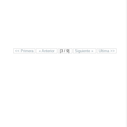
<< Primera
« Anterior
[3 / 9]
Siguiente »
Ultima >>