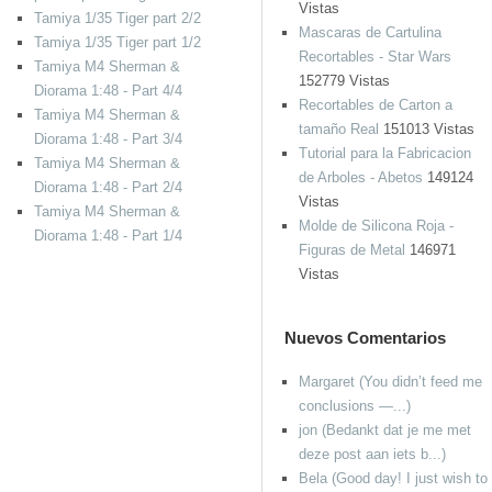
Vistas
Tamiya 1/35 Tiger part 2/2
Mascaras de Cartulina
Tamiya 1/35 Tiger part 1/2
Recortables - Star Wars
Tamiya M4 Sherman &
152779 Vistas
Diorama 1:48 - Part 4/4
Recortables de Carton a
Tamiya M4 Sherman &
tamaño Real
151013 Vistas
Diorama 1:48 - Part 3/4
Tutorial para la Fabricacion
Tamiya M4 Sherman &
de Arboles - Abetos
149124
Diorama 1:48 - Part 2/4
Vistas
Tamiya M4 Sherman &
Molde de Silicona Roja -
Diorama 1:48 - Part 1/4
Figuras de Metal
146971
Vistas
Nuevos Comentarios
Margaret (You didn’t feed me
conclusions —...)
jon (Bedankt dat je me met
deze post aan iets b...)
Bela (Good day! I just wish to