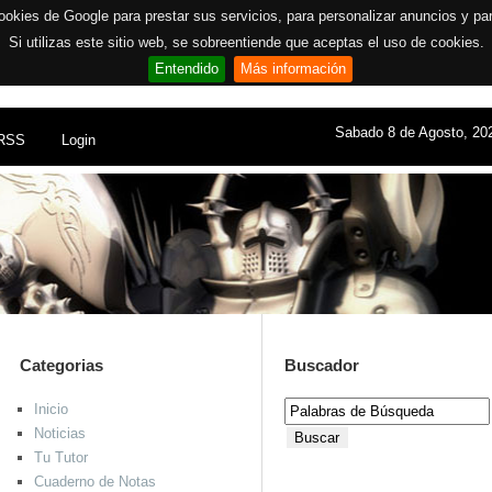
ookies de Google para prestar sus servicios, para personalizar anuncios y para 
Si utilizas este sitio web, se sobreentiende que aceptas el uso de cookies.
Entendido
Más información
Sabado 8 de Agosto, 2
RSS
Login
Categorias
Buscador
Inicio
Noticias
Tu Tutor
Cuaderno de Notas