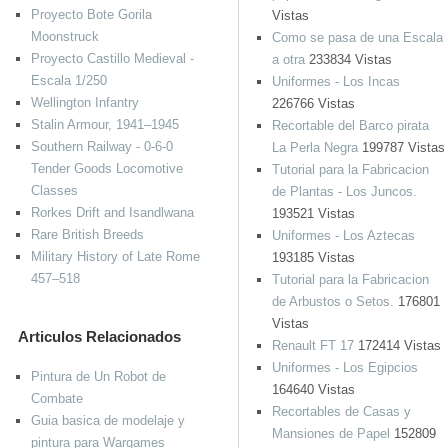
Proyecto Bote Gorila
Vistas
Moonstruck
Como se pasa de una Escala
Proyecto Castillo Medieval -
a otra
233834 Vistas
Escala 1/250
Uniformes - Los Incas
Wellington Infantry
226766 Vistas
Stalin Armour, 1941–1945
Recortable del Barco pirata
Southern Railway - 0-6-0
La Perla Negra
199787 Vistas
Tender Goods Locomotive
Tutorial para la Fabricacion
Classes
de Plantas - Los Juncos.
Rorkes Drift and Isandlwana
193521 Vistas
Rare British Breeds
Uniformes - Los Aztecas
Military History of Late Rome
193185 Vistas
457–518
Tutorial para la Fabricacion
de Arbustos o Setos.
176801
Vistas
Articulos Relacionados
Renault FT 17
172414 Vistas
Uniformes - Los Egipcios
Pintura de Un Robot de
164640 Vistas
Combate
Recortables de Casas y
Guia basica de modelaje y
Mansiones de Papel
152809
pintura para Wargames