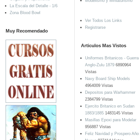
Modelismo y Miniaturismo
La Escala del Detalle - 1/6
Zona Blood Bowl
Ver Todos Los Links
Registrarse
Muy Recomendado
Articulos Mas Vistos
Uniformes Britanicos - Guerra
Anglo-Zulu 1879
6890964
Vistas
Navy Board Ship Models
4964009 Vistas
Depositos para Warhammer
2384799 Vistas
Ejercito Britanico en Sudan
1883/1885
1483145 Vistas
Masillas Epoxi para Modelar
956887 Vistas
Feliz Navidad y Prospero Año