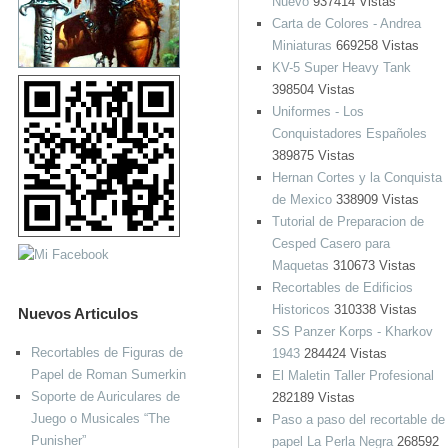
Nuevo
937414 Vistas
Carta de Colores - Andrea
Miniaturas
669258 Vistas
KV-5 Super Heavy Tank
398504 Vistas
Uniformes - Los
Conquistadores Españoles
389875 Vistas
Hernan Cortes y la Conquista
de Mexico
338909 Vistas
Tutorial de Preparacion de
Cesped Casero para
Maquetas
310673 Vistas
Recortables de Edificios
Historicos
310338 Vistas
Nuevos Articulos
SS Panzer Korps - Kharkov
Recortables de Figuras de
1943
284424 Vistas
Papel de Roman Sumerkin
El Maletin Taller Profesional
Soporte de Auriculares de
282189 Vistas
Juego o Musicales “The
Paso a paso del recortable de
Punisher”
papel La Perla Negra
268592