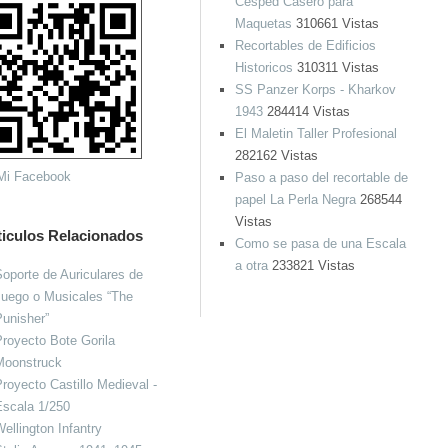
Cesped Casero para
Maquetas
310661 Vistas
Recortables de Edificios
Historicos
310311 Vistas
SS Panzer Korps - Kharkov
1943
284414 Vistas
El Maletin Taller Profesional
282162 Vistas
Paso a paso del recortable de
papel La Perla Negra
268544
Vistas
ticulos Relacionados
Como se pasa de una Escala
a otra
233821 Vistas
oporte de Auriculares de
Juego o Musicales “The
unisher”
royecto Bote Gorila
Moonstruck
royecto Castillo Medieval -
Escala 1/250
ellington Infantry