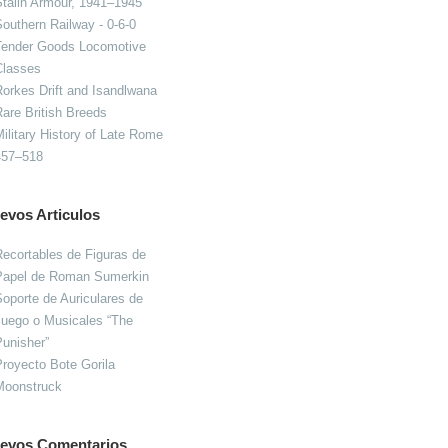
talin Armour, 1941–1945
outhern Railway - 0-6-0
Tender Goods Locomotive
Classes
orkes Drift and Isandlwana
are British Breeds
ilitary History of Late Rome
457–518
evos Articulos
ecortables de Figuras de
Papel de Roman Sumerkin
oporte de Auriculares de
Juego o Musicales “The
unisher”
royecto Bote Gorila
Moonstruck
evos Comentarios