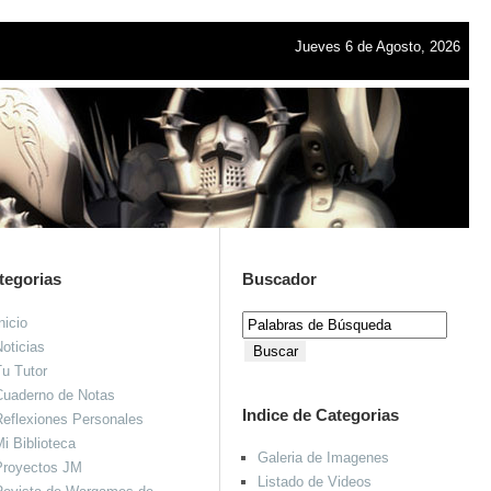
Jueves 6 de Agosto, 2026
tegorias
Buscador
nicio
oticias
u Tutor
Cuaderno de Notas
Indice de Categorias
eflexiones Personales
i Biblioteca
Galeria de Imagenes
Proyectos JM
Listado de Videos