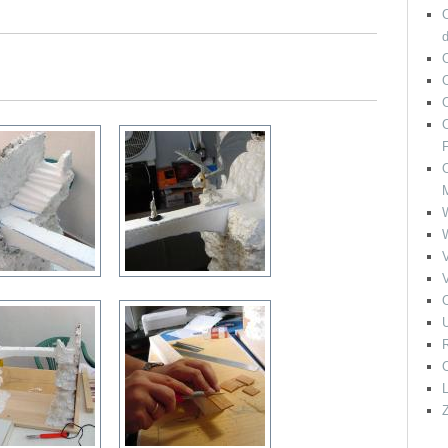
O
O
F
O
V
V
O
U
R
O
L