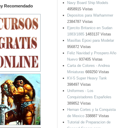
Navy Board Ship Models
y Recomendado
4958915 Vistas
Depositos para Warhammer
2384787 Vistas
Ejercito Britanico en Sudan
1883/1885
1483137 Vistas
Masillas Epoxi para Modelar
956872 Vistas
Feliz Navidad y Prospero Año
Nuevo
937405 Vistas
Carta de Colores - Andrea
Miniaturas
669250 Vistas
KV-5 Super Heavy Tank
398497 Vistas
Uniformes - Los
Conquistadores Españoles
389852 Vistas
Hernan Cortes y la Conquista
de Mexico
338887 Vistas
Tutorial de Preparacion de