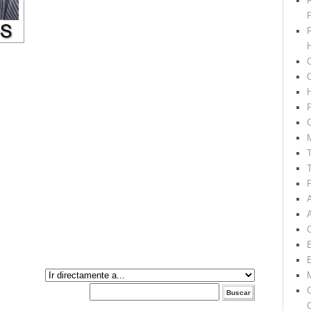
F
H
C
P
C
T
T
F
E
M
O
C