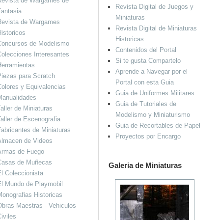
Revista de Wargames de
Revista Digital de Juegos y
antasia
Miniaturas
Revista de Wargames
Revista Digital de Miniaturas
istoricos
Historicas
Concursos de Modelismo
Contenidos del Portal
olecciones Interesantes
Si te gusta Compartelo
Herramientas
Aprende a Navegar por el
iezas para Scratch
Portal con esta Guia
olores y Equivalencias
Guia de Uniformes Militares
Manualidades
Guia de Tutoriales de
aller de Miniaturas
Modelismo y Miniaturismo
aller de Escenografia
Guia de Recortables de Papel
abricantes de Miniaturas
Proyectos por Encargo
Almacen de Videos
Armas de Fuego
Casas de Muñecas
Galeria de Miniaturas
l Coleccionista
El Mundo de Playmobil
onografias Historicas
bras Maestras - Vehiculos
iviles