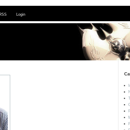
RSS
Login
Ca
I
N
T
R
M