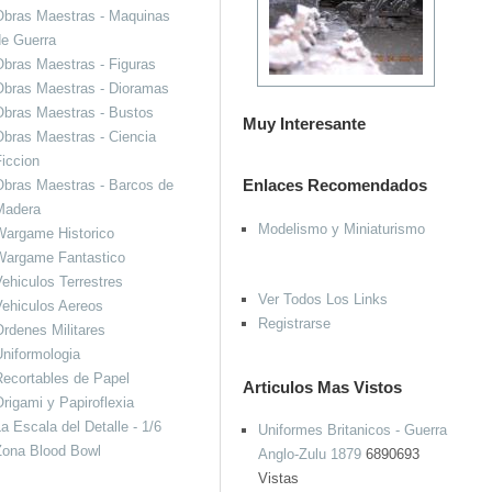
Obras Maestras - Maquinas
de Guerra
bras Maestras - Figuras
Obras Maestras - Dioramas
Obras Maestras - Bustos
Muy Interesante
bras Maestras - Ciencia
iccion
bras Maestras - Barcos de
Enlaces Recomendados
Madera
Modelismo y Miniaturismo
Wargame Historico
Wargame Fantastico
ehiculos Terrestres
Ver Todos Los Links
ehiculos Aereos
Registrarse
rdenes Militares
niformologia
ecortables de Papel
Articulos Mas Vistos
rigami y Papiroflexia
a Escala del Detalle - 1/6
Uniformes Britanicos - Guerra
Zona Blood Bowl
Anglo-Zulu 1879
6890693
Vistas