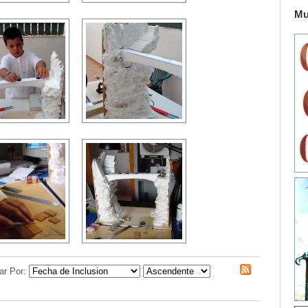
Mu
ar Por: